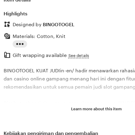
Highlights
Designed by
BINGOTOGEL
Materials: Cotton, Knit
Read
Gift wrapping available
the
See details
full
BINGOTOGEL KUAT JUDIin-en/ hadir menawarkan rahasia 
description
dan casino online gampang menang hari ini dengan fitu
rekomendasikan untuk semua pemain judi slot gampa
Disebut sebagai situs gacor toto slot terpercaya, BIN
Learn more about this item
berbagai jenis games slot online dengan tingkat keme
menang hari ini. Tentu BINGOTOGEL menjadi pilihan ya
meraih kemenangan dengan peluang menang besar di si
Kebijakan pengiriman dan pengembalian