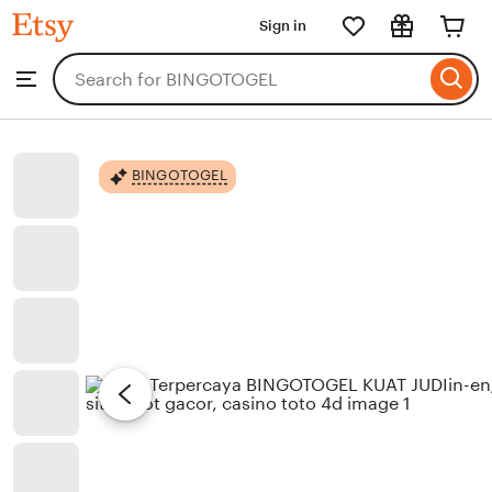
BINGOTOGEL
Sign in
Skip
to
Search
Browse
ontent
for
items
or
shops
BINGOTOGEL