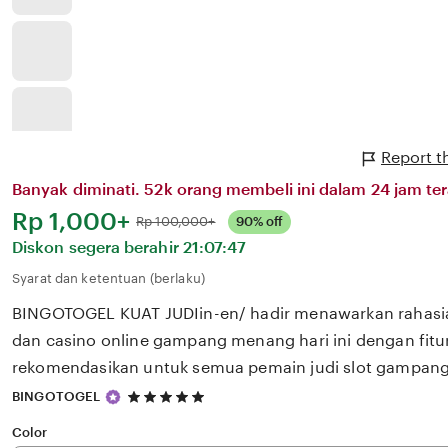
Report t
Banyak diminati. 52k orang membeli ini dalam 24 jam ter
Harga:
Rp 1,000+
Normal:
Rp 100,000+
90% off
Diskon segera berahir
21:07:47
Syarat dan ketentuan (berlaku)
BINGOTOGEL KUAT JUDIin-en/ hadir menawarkan rahasia 
dan casino online gampang menang hari ini dengan fitu
rekomendasikan untuk semua pemain judi slot gampa
5
BINGOTOGEL
out
of
Color
5