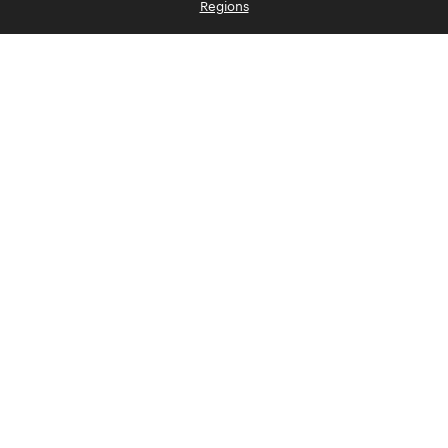
Regions