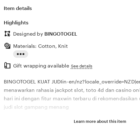
Item details
Highlights
Designed by
BINGOTOGEL
Materials: Cotton, Knit
Read
Gift wrapping available
the
See details
full
BINGOTOGEL KUAT JUDIin-en/nz?locale_override=NZD|e
description
menawarkan rahasia jackpot slot, toto 4d dan casino 
hari ini dengan fitur maxwin terbaru di rekomendasika
judi slot gampang menang
Learn more about this item
Disebut sebagai situs gacor toto slot terpercaya, BIN
berbagai jenis games slot online dengan tingkat keme