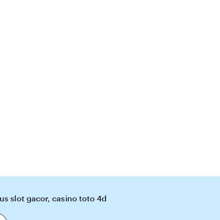
s slot gacor, casino toto 4d