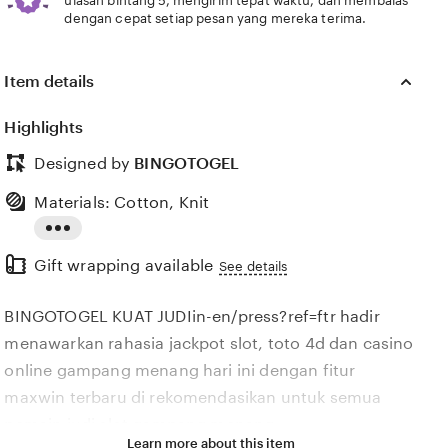
ulasan bintang 5, mengirim tepat waktu, dan membalas
dengan cepat setiap pesan yang mereka terima.
Item details
Highlights
0)
Value (9)
Comfort (8)
Ease of use (2)
Condition (1)
Designed by
BINGOTOGEL
Materials: Cotton, Knit
Read
Gift wrapping available
the
See details
full
BINGOTOGEL KUAT JUDIin-en/press?ref=ftr hadir
description
menawarkan rahasia jackpot slot, toto 4d dan casino
online gampang menang hari ini dengan fitur
maxwin terbaru di rekomendasikan untuk semua
pemain judi slot gampang menang
Learn more about this item