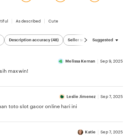
tiful
As described
Cute
Suggested
Description accuracy (48)
Seller service (19)
Sizing & Fit (1
Melissa Kernan
Sep 9, 2025
asih maxwin!
Leslie Jimenez
Sep 7, 2025
 toto slot gacor online hari ini
Katie
Sep 7, 2025