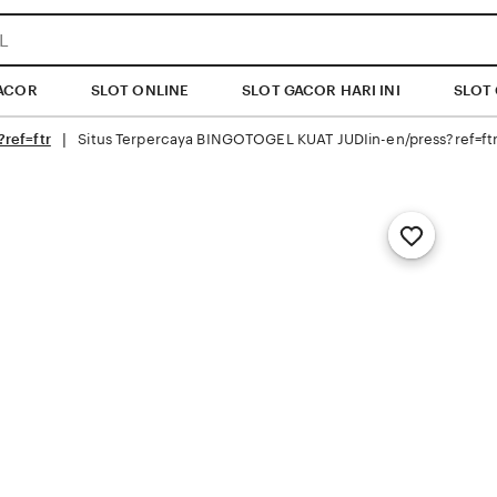
ACOR
SLOT ONLINE
SLOT GACOR HARI INI
SLOT
ref=ftr
Situs Terpercaya BINGOTOGEL KUAT JUDIin-en/press?ref=ftr R
 | 
Add
to
Favorites