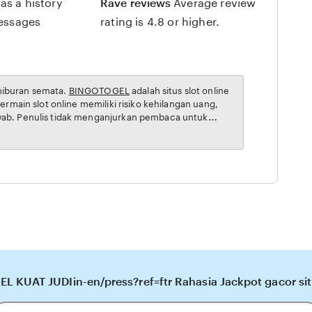
as a history
Rave reviews
Average review
messages
rating is 4.8 or higher.
 hiburan semata.
BINGOTOGEL
adalah situs slot online
ermain slot online memiliki risiko kehilangan uang,
wab. Penulis tidak menganjurkan pembaca untuk
menangan maupun kekalahan sepenuhnya bergantung
 masing-masing individu.
 KUAT JUDIin-en/press?ref=ftr Rahasia Jackpot gacor situ