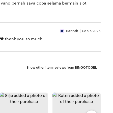
ni yang pernah saya coba selama bermain slot
Hannah
Sep 7, 2025
Gokil parah si ini situs gacor, buat aku langsung jatuh ❤️ thank you so much!
Show other item reviews from BINGOTOGEL