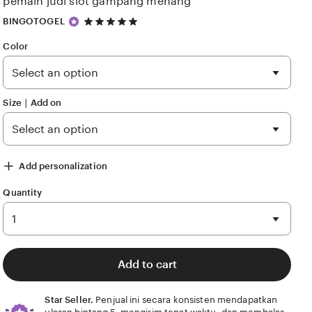
pemain judi slot gampang menang
5
BINGOTOGEL
out
of
Color
5
stars
Size ∣ Add on
Add personalization
Quantity
Add to cart
Star Seller.
Penjual ini secara konsisten mendapatkan