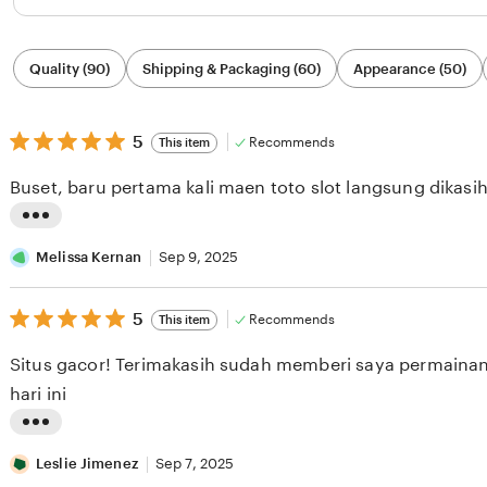
Filter
Quality (90)
Shipping & Packaging (60)
Appearance (50)
by
category
5
5
Recommends
This item
out
of
Buset, baru pertama kali maen toto slot langsung dikasi
5
stars
L
i
Melissa Kernan
Sep 9, 2025
s
5
t
5
Recommends
This item
out
i
of
Situs gacor! Terimakasih sudah memberi saya permainan 
5
n
stars
hari ini
g
r
L
e
i
Leslie Jimenez
Sep 7, 2025