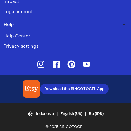
Impact
Legal imprint
Help
Help Center
Privacy settings
Instagram
Facebook
Pinterest
Youtube
Download the BINGOTOGEL App
Indonesia | English (US) | Rp (IDR)
© 2025 BINGOTOGEL.