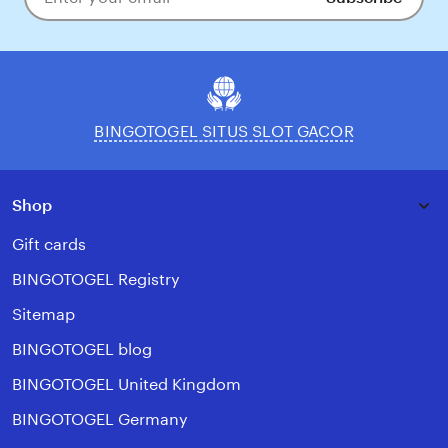
Enter
your
email
BINGOTOGEL SITUS SLOT GACOR
Shop
Gift cards
BINGOTOGEL Registry
Sitemap
BINGOTOGEL blog
BINGOTOGEL United Kingdom
BINGOTOGEL Germany