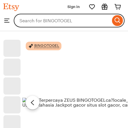
BINGOTOGEL
Sign in
Skip
to
Search
Browse
ontent
for
items
or
shops
BINGOTOGEL