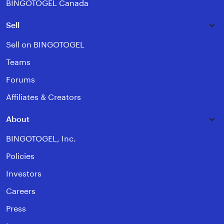
BINGOTOGEL Canada
Sell
Sell on BINGOTOGEL
Teams
Forums
Affiliates & Creators
About
BINGOTOGEL, Inc.
Policies
Investors
Careers
Press