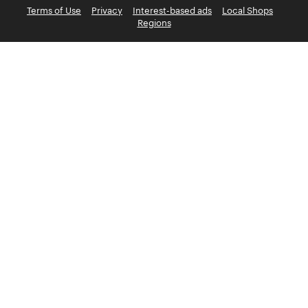
Terms of Use
Privacy
Interest-based ads
Local Shops
Regions