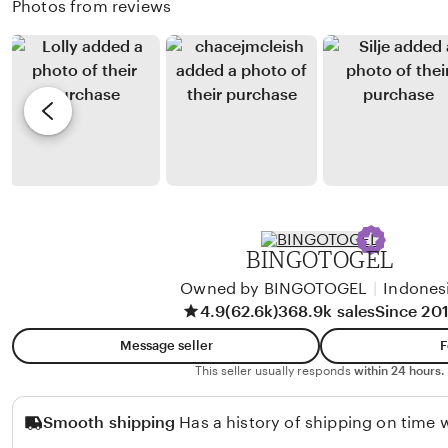
Photos from reviews
a
i
w
g
n
e
b
r
J
y
e
i
K
v
m
a
i
e
t
e
n
i
w
e
e
b
z
y
BINGOTOGEL
H
Owned by BINGOTOGEL
|
Indones
a
4.9
(62.6k)
368.9k sales
Since 20
n
n
Message seller
F
a
This seller usually responds
within 24 hours.
h
Smooth shipping
Has a history of shipping on time w