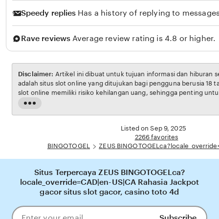
Speedy replies
Has a history of replying to messages
Rave reviews
Average review rating is 4.8 or higher.
Disclaimer:
Artikel ini dibuat untuk tujuan informasi dan hiburan 
adalah situs slot online yang ditujukan bagi pengguna berusia 18 
slot online memiliki risiko kehilangan uang, sehingga penting unt
bertanggung jawab. Penulis tidak menganjurkan pembaca untuk b
Read
penghasilan utama. Semua kemenangan maupun kekalahan sep
the
pada faktor keberuntungan dan manajemen bermain dari masing-m
full
Listed on Sep 9, 2025
description
2266 favorites
BINGOTOGEL
ZEUS BINGOTOGELca?locale_override
Situs Terpercaya ZEUS BINGOTOGELca?
locale_override=CAD|en-US|CA Rahasia Jackpot
gacor situs slot gacor, casino toto 4d
Subscribe