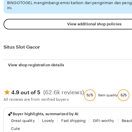
BINGOTOGEL mengimbangi emisi karbon dari pengiriman dan pen
ini.
View additional shop policies
Situs Slot Gacor
View shop registration details
(62.6k reviews)
4.9 out of 5
5/5
5/5
Item quality
All reviews are from verified buyers
Buyer highlights, summarized by AI
Great quality
Lovely
Fast shipping
Gift-worthy
Beaut
Cute