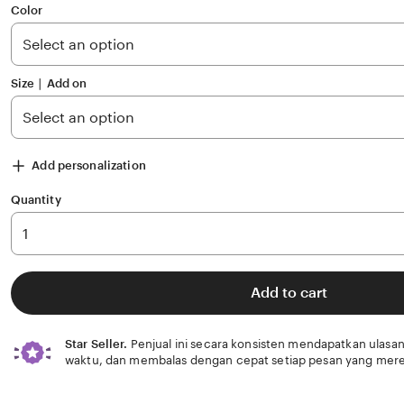
of
Color
5
stars
Size ∣ Add on
Add personalization
Quantity
Add to cart
Star Seller.
Penjual ini secara konsisten mendapatkan ulasan
waktu, dan membalas dengan cepat setiap pesan yang mere