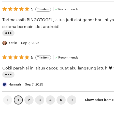
v
s
i
5
t
5
Recommends
This item
out
e
i
of
Terimakasih BINGOTOGEL, situs judi slot gacor hari ini 
5
w
n
stars
selama bermain slot android!
b
g
y
r
L
M
e
i
Katie
Sep 7, 2025
e
v
s
l
i
5
t
5
Recommends
This item
out
i
e
i
of
Gokil par
5
s
w
n
stars
s
b
g
L
a
y
r
i
Hannah
Sep 7, 2025
K
L
e
s
e
e
v
t
Previous
Next
2
3
4
5
Show other item
1
page
page
r
s
i
i
n
l
e
n