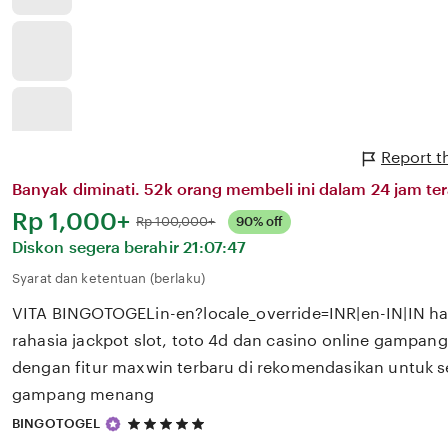
Report t
Banyak diminati. 52k orang membeli ini dalam 24 jam ter
Harga:
Rp 1,000+
Normal:
Rp 100,000+
90% off
Diskon segera berahir
21:07:47
Syarat dan ketentuan (berlaku)
VITA BINGOTOGELin-en?locale_override=INR|en-IN|IN h
rahasia jackpot slot, toto 4d dan casino online gampang
dengan fitur maxwin terbaru di rekomendasikan untuk s
gampang menang
5
BINGOTOGEL
out