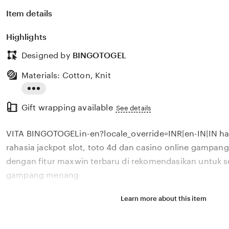
Item details
Highlights
Designed by
BINGOTOGEL
Materials: Cotton, Knit
Read
Gift wrapping available
the
See details
full
VITA BINGOTOGELin-en?locale_override=INR|en-IN|IN h
description
rahasia jackpot slot, toto 4d dan casino online gampang
dengan fitur maxwin terbaru di rekomendasikan untuk s
gampang menang
Learn more about this item
Disebut sebagai situs gacor toto slot terpercaya, BIN
berbagai jenis games slot online dengan tingkat keme