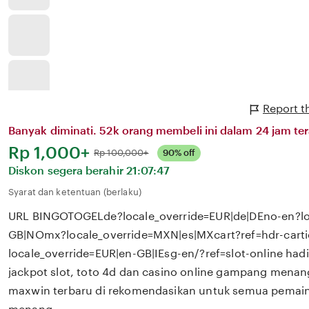
Report t
Banyak diminati. 52k orang membeli ini dalam 24 jam ter
Harga:
Rp 1,000+
Normal:
Rp 100,000+
90% off
Diskon segera berahir
21:07:47
Syarat dan ketentuan (berlaku)
URL BINGOTOGELde?locale_override=EUR|de|DEno-en?lo
GB|NOmx?locale_override=MXN|es|MXcart?ref=hdr-carti
locale_override=EUR|en-GB|IEsg-en/?ref=slot-online ha
jackpot slot, toto 4d dan casino online gampang menang 
maxwin terbaru di rekomendasikan untuk semua pemain