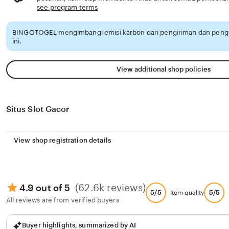
see program terms
BINGOTOGEL mengimbangi emisi karbon dari pengiriman dan pen
ini.
View additional shop policies
Situs Slot Gacor
View shop registration details
(62.6k reviews)
4.9 out of 5
5/5
5/5
Item quality
All reviews are from verified buyers
Buyer highlights, summarized by AI