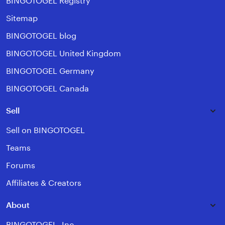
BINGOTOGEL Registry
Sitemap
BINGOTOGEL blog
BINGOTOGEL United Kingdom
BINGOTOGEL Germany
BINGOTOGEL Canada
Sell
Sell on BINGOTOGEL
Teams
Forums
Affiliates & Creators
About
BINGOTOGEL, Inc.