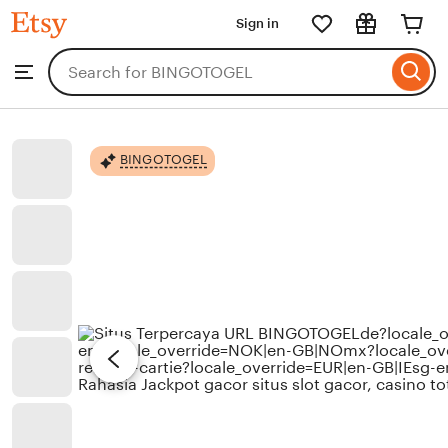
BINGOTOGEL
Sign in
Skip
to
Search
Browse
ontent
for
items
or
shops
BINGOTOGEL