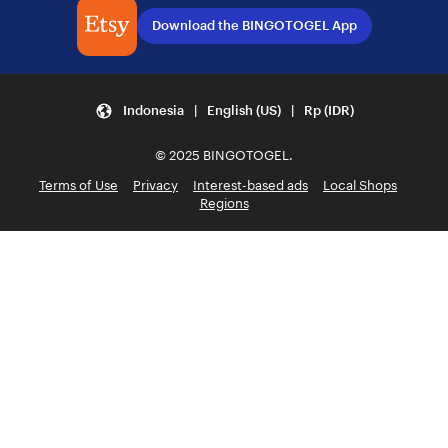
Download the BINGOTOGEL App
Indonesia | English (US) | Rp (IDR)
© 2025 BINGOTOGEL.
Terms of Use
Privacy
Interest-based ads
Local Shops
Regions