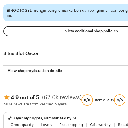
BINGOTOGEL mengimbangi emisi karbon dari pengiriman dan pen
ini.
View additional shop policies
Situs Slot Gacor
View shop registration details
(62.6k reviews)
4.9 out of 5
5/5
5/5
Item quality
All reviews are from verified buyers
Buyer highlights, summarized by AI
Great quality
Lovely
Fast shipping
Gift-worthy
Beaut