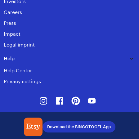
Investors
Careers
Press
Impact
Legal imprint
Help
Help Center
Privacy settings
Instagram
Facebook
Pinterest
Youtube
Download the BINGOTOGEL App