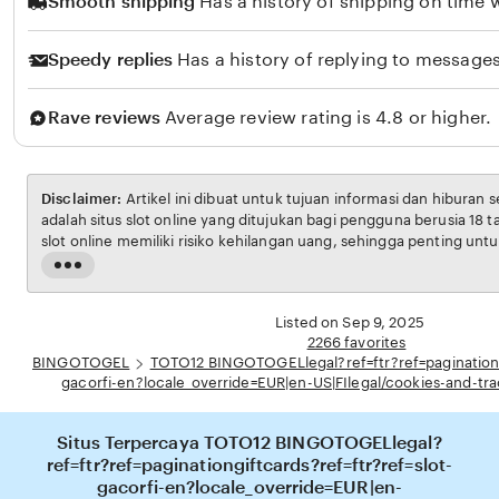
Smooth shipping
Has a history of shipping on time w
Speedy replies
Has a history of replying to messages
Rave reviews
Average review rating is 4.8 or higher.
Disclaimer:
Artikel ini dibuat untuk tujuan informasi dan hiburan 
adalah situs slot online yang ditujukan bagi pengguna berusia 18 
slot online memiliki risiko kehilangan uang, sehingga penting unt
bertanggung jawab. Penulis tidak menganjurkan pembaca untuk b
Read
penghasilan utama. Semua kemenangan maupun kekalahan sep
the
pada faktor keberuntungan dan manajemen bermain dari masing-m
full
Listed on Sep 9, 2025
description
2266 favorites
BINGOTOGEL
TOTO12 BINGOTOGELlegal?ref=ftr?ref=paginationgi
gacorfi-en?locale_override=EUR|en-US|FIlegal/cookies-and-tra
Situs Terpercaya TOTO12 BINGOTOGELlegal?
ref=ftr?ref=paginationgiftcards?ref=ftr?ref=slot-
gacorfi-en?locale_override=EUR|en-