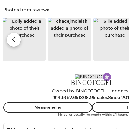
n
l
e
n
Photos from reviews
a
i
w
g
n
e
b
r
J
y
e
i
K
v
m
a
i
e
t
e
n
i
w
e
e
b
z
y
BINGOTOGEL
H
Owned by BINGOTOGEL
|
Indones
a
4.9
(62.6k)
368.9k sales
Since 20
n
n
Message seller
F
a
This seller usually responds
within 24 hours.
h