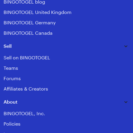
BINGOTOGEL blog
BINGOTOGEL United Kingdom
BINGOTOGEL Germany
BINGOTOGEL Canada
Sell
Sell on BINGOTOGEL
Teams
Forums
Affiliates & Creators
About
BINGOTOGEL, Inc.
Policies