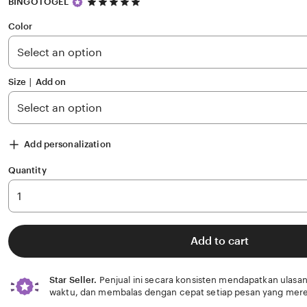
5
BINGOTOGEL
out
of
Color
5
stars
Size ∣ Add on
Add personalization
Quantity
Add to cart
Star Seller.
Penjual ini secara konsisten mendapatkan ulasan
waktu, dan membalas dengan cepat setiap pesan yang mere