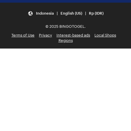
Indonesia | English (US) | Rp (IDR)
© 2025 BINGOTOGEL.
Terms of Use
Privacy
Interest-based ads
Local Shops
Regions