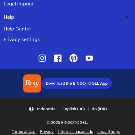
Legal imprint
Help
Help Center
Privacy settings
Instagram
Facebook
Pinterest
Youtube
Download the BINGOTOGEL App
Indonesia | English (US) | Rp (IDR)
© 2025 BINGOTOGEL.
Terms of Use
Privacy
Interest-based ads
Local Shops