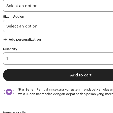
stars
Size ∣ Add on
Add personalization
Quantity
Add to cart
Star Seller.
Penjual ini secara konsisten mendapatkan ulasan
waktu, dan membalas dengan cepat setiap pesan yang mere
Item details