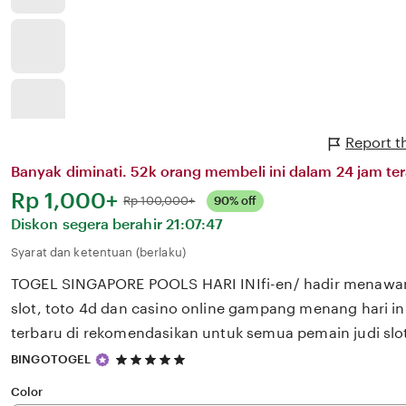
Report t
Banyak diminati. 52k orang membeli ini dalam 24 jam ter
Harga:
Rp 1,000+
Normal:
Rp 100,000+
90% off
Diskon segera berahir
21:07:47
Syarat dan ketentuan (berlaku)
TOGEL SINGAPORE POOLS HARI INIfi-en/ hadir menawark
slot, toto 4d dan casino online gampang menang hari in
terbaru di rekomendasikan untuk semua pemain judi s
5
BINGOTOGEL
out
of
Color
5