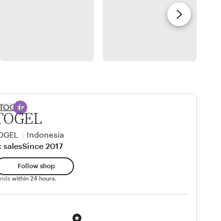
TOGEL
OGEL
|
Indonesia
 sales
Since 2017
Follow shop
ponds
within 24 hours.