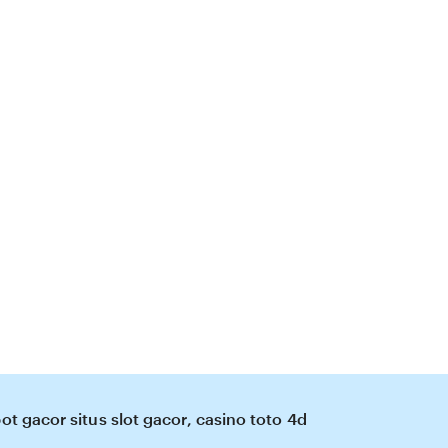
 gacor situs slot gacor, casino toto 4d