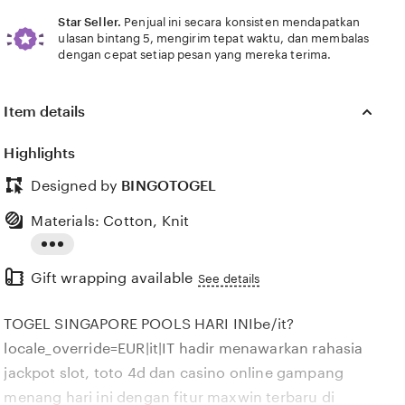
Star Seller.
Penjual ini secara konsisten mendapatkan
ulasan bintang 5, mengirim tepat waktu, dan membalas
dengan cepat setiap pesan yang mereka terima.
Item details
0)
Value (9)
Comfort (8)
Ease of use (2)
Condition (1)
Highlights
Designed by
BINGOTOGEL
Materials: Cotton, Knit
Read
Gift wrapping available
the
See details
full
TOGEL SINGAPORE POOLS HARI INIbe/it?
description
locale_override=EUR|it|IT hadir menawarkan rahasia
jackpot slot, toto 4d dan casino online gampang
menang hari ini dengan fitur maxwin terbaru di