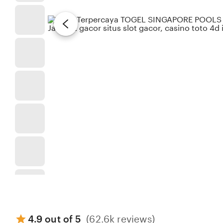
4.9 out of 5
(62.6k reviews)