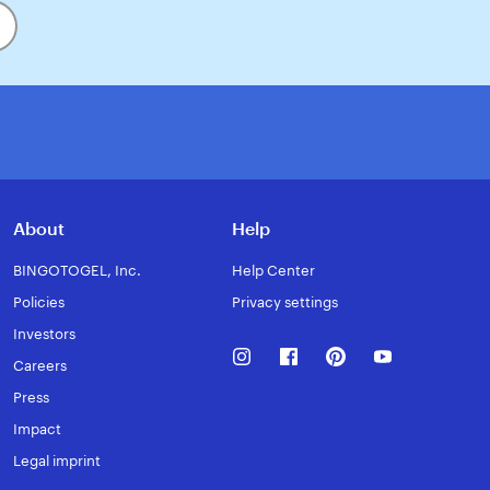
About
Help
BINGOTOGEL, Inc.
Help Center
Policies
Privacy settings
Investors
Instagram
Facebook
Pinterest
Youtube
Careers
Press
Impact
Legal imprint