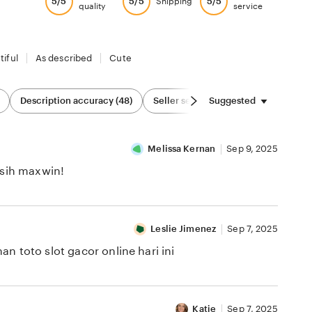
5/5
5/5
5/5
Shipping
quality
service
tiful
As described
Cute
Suggested
Description accuracy (48)
Seller service (19)
Sizing & Fit (1
Melissa Kernan
Sep 9, 2025
asih maxwin!
Leslie Jimenez
Sep 7, 2025
 toto slot gacor online hari ini
Katie
Sep 7, 2025