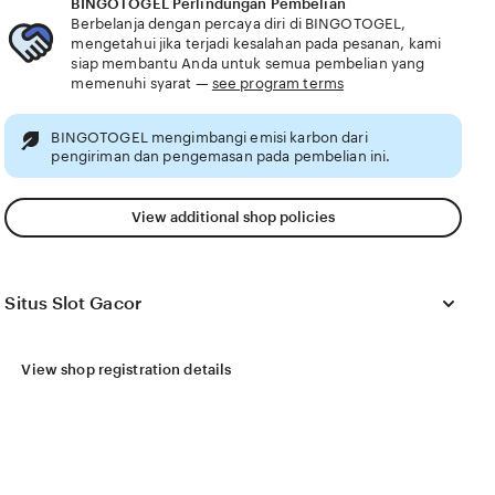
BINGOTOGEL Perlindungan Pembelian
Berbelanja dengan percaya diri di BINGOTOGEL,
mengetahui jika terjadi kesalahan pada pesanan, kami
siap membantu Anda untuk semua pembelian yang
memenuhi syarat —
see program terms
BINGOTOGEL mengimbangi emisi karbon dari
pengiriman dan pengemasan pada pembelian ini.
View additional shop policies
Situs Slot Gacor
View shop registration details