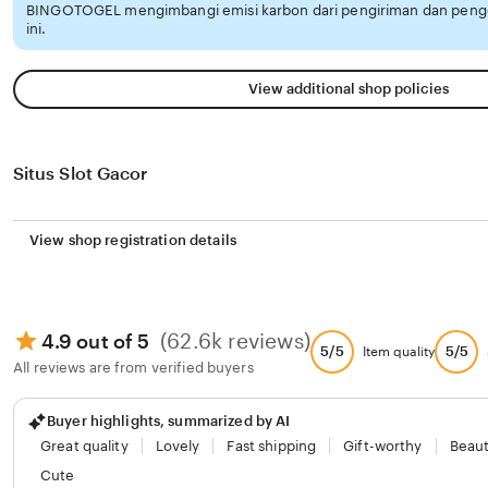
BINGOTOGEL mengimbangi emisi karbon dari pengiriman dan pen
ini.
View additional shop policies
Situs Slot Gacor
View shop registration details
(62.6k reviews)
4.9 out of 5
5/5
5/5
Item quality
All reviews are from verified buyers
Buyer highlights, summarized by AI
Great quality
Lovely
Fast shipping
Gift-worthy
Beaut
Cute