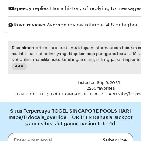
Speedy replies
Has a history of replying to messages
Rave reviews
Average review rating is 4.8 or higher.
Disclaimer:
Artikel ini dibuat untuk tujuan informasi dan hiburan 
adalah situs slot online yang ditujukan bagi pengguna berusia 18 
slot online memiliki risiko kehilangan uang, sehingga penting unt
bertanggung jawab. Penulis tidak menganjurkan pembaca untuk b
Read
penghasilan utama. Semua kemenangan maupun kekalahan sep
the
pada faktor keberuntungan dan manajemen bermain dari masing-m
full
Listed on Sep 9, 2025
description
2266 favorites
BINGOTOGEL
TOGEL SINGAPORE POOLS HARI INIbe/fr?local
Situs Terpercaya TOGEL SINGAPORE POOLS HARI
INIbe/fr?locale_override=EUR|fr|FR Rahasia Jackpot
gacor situs slot gacor, casino toto 4d
Subscribe