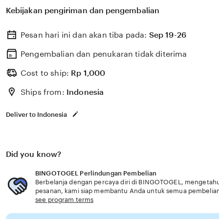
menang hari ini. Tentu BINGOTOGEL menjadi pilihan ya
Kebijakan pengiriman dan pengembalian
meraih kemenangan dengan peluang menang besar di si
terbaik hari ini tahun 2025 minimal deposit 1000 rupiah.
Pesan hari ini dan akan tiba pada:
Sep 19-26
Pengembalian dan penukaran tidak diterima
Cost to ship:
Rp
1,000
Ships from:
Indonesia
Deliver to Indonesia
Did you know?
BINGOTOGEL Perlindungan Pembelian
Berbelanja dengan percaya diri di BINGOTOGEL, mengetahui 
pesanan, kami siap membantu Anda untuk semua pembelia
see program terms