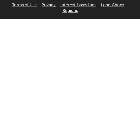
Terms of Use
Privacy
Interest-based ads
Local Shops
Regions