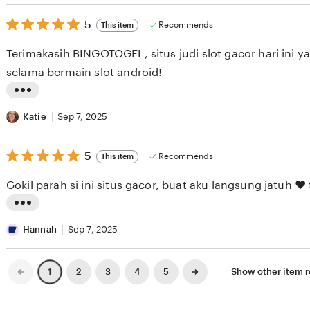
v
s
i
5
t
5
Recommends
This item
out
e
i
of
Terimakasih BINGOTOGEL, situs judi slot gacor hari ini 
5
w
n
stars
selama bermain slot android!
b
g
y
r
L
M
e
i
Katie
Sep 7, 2025
e
v
s
l
i
5
t
5
Recommends
This item
out
i
e
i
of
Gokil par
5
s
w
n
stars
s
b
g
L
a
y
r
i
Hannah
Sep 7, 2025
K
L
e
s
e
e
v
t
Previous
Next
2
3
4
5
Show other item
1
page
page
r
s
i
i
n
l
e
n