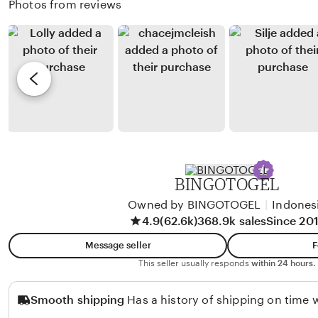
Photos from reviews
a
i
w
g
n
e
b
r
J
y
e
i
K
v
m
a
i
e
t
e
n
i
w
e
e
b
z
y
BINGOTOGEL
H
Owned by BINGOTOGEL
|
Indones
a
4.9
(62.6k)
368.9k sales
Since 20
n
n
Message seller
F
a
This seller usually responds
within 24 hours.
h
Smooth shipping
Has a history of shipping on time w