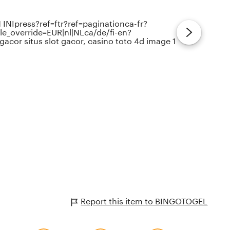
Report this item to BINGOTOGEL