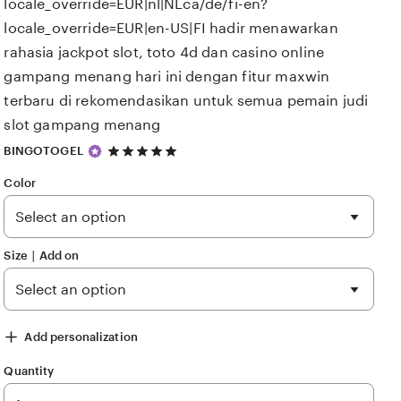
locale_override=EUR|nl|NLca/de/fi-en?
locale_override=EUR|en-US|FI hadir menawarkan
rahasia jackpot slot, toto 4d dan casino online
gampang menang hari ini dengan fitur maxwin
terbaru di rekomendasikan untuk semua pemain judi
slot gampang menang
5
BINGOTOGEL
out
of
Color
5
stars
Size ∣ Add on
Add personalization
Quantity