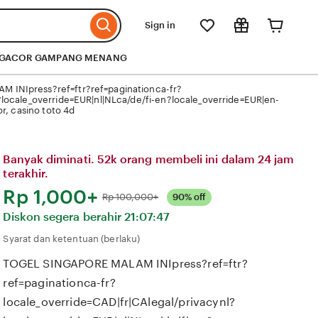
Sign in
 GACOR GAMPANG MENANG
 INIpress?ref=ftr?ref=paginationca-fr?
?locale_override=EUR|nl|NLca/de/fi-en?locale_override=EUR|en-
or, casino toto 4d
Banyak diminati. 52k orang membeli ini dalam 24 jam
terakhir.
Harga:
Rp 1,000+
Normal:
Rp 100,000+
90% off
Diskon segera berahir
21:07:47
Syarat dan ketentuan (berlaku)
TOGEL SINGAPORE MALAM INIpress?ref=ftr?
ref=paginationca-fr?
locale_override=CAD|fr|CAlegal/privacynl?