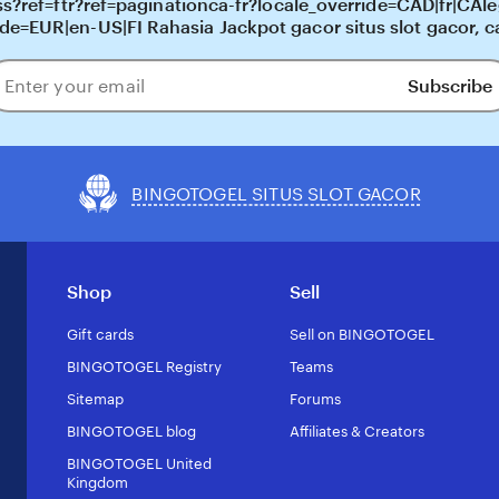
ef=ftr?ref=paginationca-fr?locale_override=CAD|fr|CAleg
ide=EUR|en-US|FI Rahasia Jackpot gacor situs slot gacor, c
Subscribe
ter
our
ail
BINGOTOGEL SITUS SLOT GACOR
Shop
Sell
Gift cards
Sell on BINGOTOGEL
BINGOTOGEL Registry
Teams
Sitemap
Forums
BINGOTOGEL blog
Affiliates & Creators
BINGOTOGEL United
Kingdom