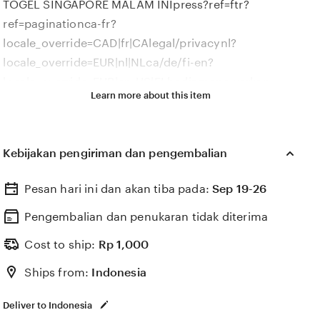
TOGEL SINGAPORE MALAM INIpress?ref=ftr?
description
ref=paginationca-fr?
locale_override=CAD|fr|CAlegal/privacynl?
locale_override=EUR|nl|NLca/de/fi-en?
locale_override=EUR|en-US|FI hadir menawarkan
Learn more about this item
rahasia jackpot slot, toto 4d dan casino online
gampang menang hari ini dengan fitur maxwin
terbaru di rekomendasikan untuk semua pemain judi
Kebijakan pengiriman dan pengembalian
slot gampang menang
Pesan hari ini dan akan tiba pada:
Sep 19-26
Disebut sebagai situs gacor toto slot terpercaya,
BINGOTOGEL menyediakan berbagai jenis games slot
Pengembalian dan penukaran tidak diterima
online dengan tingkat kemenangan tinggi gampang
Cost to ship:
Rp
1,000
menang hari ini. Tentu BINGOTOGEL menjadi pilihan
Ships from:
Indonesia
yang tepat untuk Anda meraih kemenangan dengan
peluang menang besar di situs tergacor dan terbaik
Deliver to Indonesia
hari ini tahun 2025 minimal deposit 1000 rupiah.