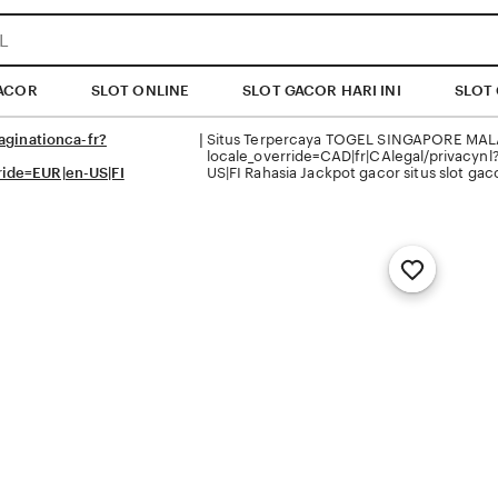
ACOR
SLOT ONLINE
SLOT GACOR HARI INI
SLOT
ginationca-fr?
Situs Terpercaya TOGEL SINGAPORE MALAM
 | 
locale_override=CAD|fr|CAlegal/privacynl
ride=EUR|en-US|FI
US|FI Rahasia Jackpot gacor situs slot gac
Add
to
Favorites