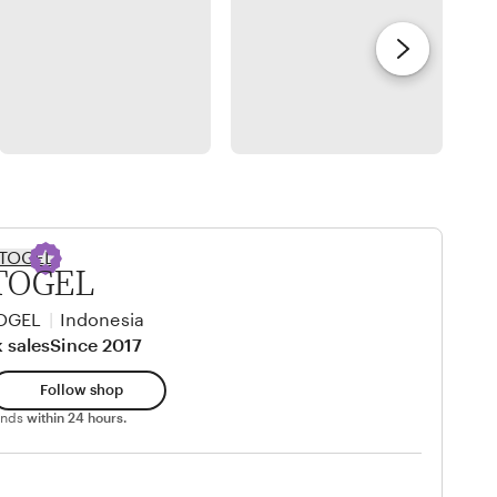
TOGEL
OGEL
|
Indonesia
 sales
Since 2017
Follow shop
ponds
within 24 hours.