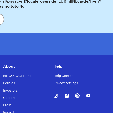
al/privacynl?locale_override=EUR|nl|NLca/de/fi-en?
asino toto 4d
About
Help
BINGOTOGEL, Inc.
Help Center
Policies
Privacy settings
Investors
Instagram
Facebook
Pinterest
Youtube
Careers
Press
Impact