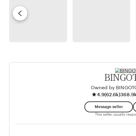
l
b
v
e
i
y
i
r
e
K
e
n
J
a
w
a
i
t
b
n
m
i
y
e
e
H
n
a
e
n
z
BINGO
n
a
Owned by BINGOT
4.9
(62.6k)
368.9k
h
Message seller
This seller usually res