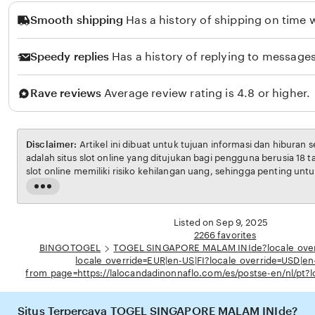
h
Smooth shipping
Has a history of shipping on time w
Speedy replies
Has a history of replying to messages
Rave reviews
Average review rating is 4.8 or higher.
Disclaimer:
Artikel ini dibuat untuk tujuan informasi dan hiburan 
adalah situs slot online yang ditujukan bagi pengguna berusia 18 
slot online memiliki risiko kehilangan uang, sehingga penting unt
bertanggung jawab. Penulis tidak menganjurkan pembaca untuk b
Read
penghasilan utama. Semua kemenangan maupun kekalahan sep
the
pada faktor keberuntungan dan manajemen bermain dari masing-m
full
Listed on Sep 9, 2025
description
2266 favorites
BINGOTOGEL
TOGEL SINGAPORE MALAM INIde?locale_over
locale_override=EUR|en-US|FI?locale_override=USD|en
from_page=https://lalocandadinonnaflo.com/es/postse-en/nl/pt?l
Situs Terpercaya TOGEL SINGAPORE MALAM INIde?