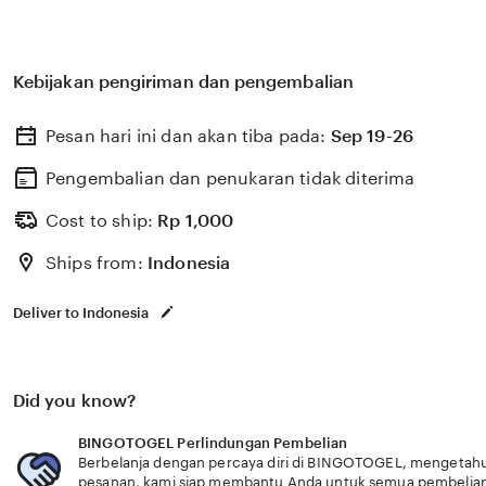
rekomendasikan untuk semua pemain judi slot gampa
Disebut sebagai situs gacor toto slot terpercaya, BIN
Kebijakan pengiriman dan pengembalian
berbagai jenis games slot online dengan tingkat keme
menang hari ini. Tentu BINGOTOGEL menjadi pilihan ya
Pesan hari ini dan akan tiba pada:
Sep 19-26
meraih kemenangan dengan peluang menang besar di si
terbaik hari ini tahun 2025 minimal deposit 1000 rupiah.
Pengembalian dan penukaran tidak diterima
Cost to ship:
Rp
1,000
Ships from:
Indonesia
Deliver to Indonesia
Did you know?
BINGOTOGEL Perlindungan Pembelian
Berbelanja dengan percaya diri di BINGOTOGEL, mengetahui 
pesanan, kami siap membantu Anda untuk semua pembelia