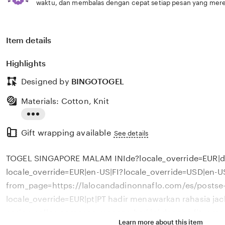
waktu, dan membalas dengan cepat setiap pesan yang mere
Item details
Highlights
Designed by
BINGOTOGEL
Materials: Cotton, Knit
Read
Gift wrapping available
the
See details
full
TOGEL SINGAPORE MALAM INIde?locale_override=EUR|de
description
locale_override=EUR|en-US|FI?locale_override=USD|en-U
from_page=https://lalocandadinonnaflo.com/es/postse-
locale_override=EUR|pt|PT hadir menawarkan rahasia jack
casino online gampang menang hari ini dengan fitur ma
Learn more about this item