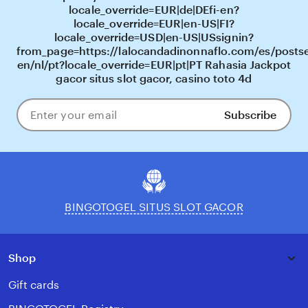
locale_override=EUR|de|DEfi-en?
locale_override=EUR|en-US|FI?
locale_override=USD|en-US|USsignin?
from_page=https://lalocandadinonnaflo.com/es/posts
en/nl/pt?locale_override=EUR|pt|PT Rahasia Jackpot
gacor situs slot gacor, casino toto 4d
Subscribe
Enter
your
email
BINGOTOGEL SITUS SLOT GACOR
Shop
Gift cards