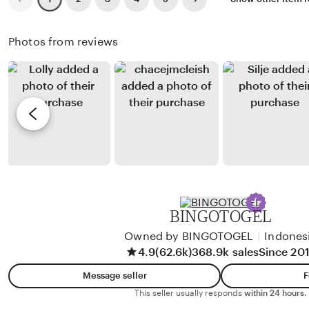
page
page
r
s
i
i
n
l
e
n
Photos from reviews
a
i
w
g
n
e
b
r
J
y
e
i
K
v
m
a
i
e
t
e
n
i
w
e
e
b
z
y
BINGOTOGEL
H
Owned by BINGOTOGEL
|
Indones
a
4.9
(62.6k)
368.9k sales
Since 20
n
n
Message seller
F
a
This seller usually responds
within 24 hours.