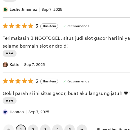
r
L
e
i
Leslie Jimenez
Sep 7, 2025
v
s
i
5
t
5
Recommends
This item
out
e
i
of
Terimakasih BINGOTOGEL, situs judi slot gacor hari ini 
5
w
n
stars
selama bermain slot android!
b
g
y
r
L
M
e
i
Katie
Sep 7, 2025
e
v
s
l
i
5
t
5
Recommends
This item
out
i
e
i
of
Gokil par
5
s
w
n
stars
s
b
g
L
a
y
r
i
Hannah
Sep 7, 2025
K
L
e
s
e
e
v
t
Previous
Next
2
3
4
5
Show other item
1