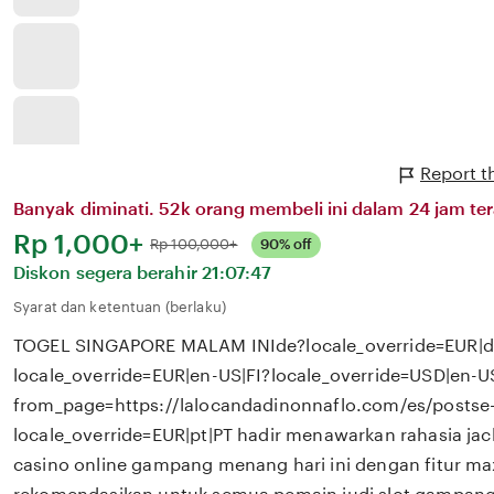
Report t
Banyak diminati. 52k orang membeli ini dalam 24 jam ter
Harga:
Rp 1,000+
Normal:
Rp 100,000+
90% off
Diskon segera berahir
21:07:47
Syarat dan ketentuan (berlaku)
TOGEL SINGAPORE MALAM INIde?locale_override=EUR|de
locale_override=EUR|en-US|FI?locale_override=USD|en-U
from_page=https://lalocandadinonnaflo.com/es/postse-
locale_override=EUR|pt|PT hadir menawarkan rahasia jack
casino online gampang menang hari ini dengan fitur ma