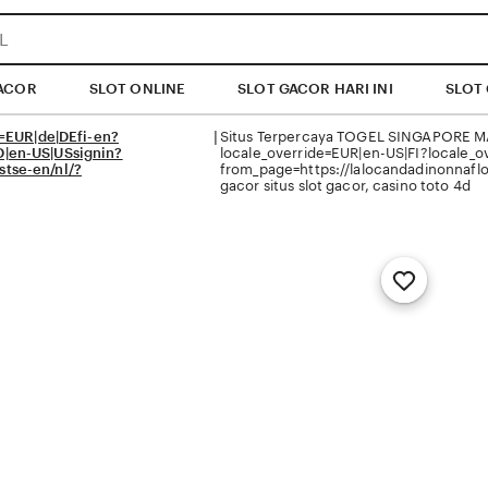
ACOR
SLOT ONLINE
SLOT GACOR HARI INI
SLOT
EUR|de|DEfi-en?
Situs Terpercaya TOGEL SINGAPORE MA
 | 
D|en-US|USsignin?
locale_override=EUR|en-US|FI?locale_o
stse-en/nl/?
from_page=https://lalocandadinonnaf
gacor situs slot gacor, casino toto 4d
Add
to
Favorites