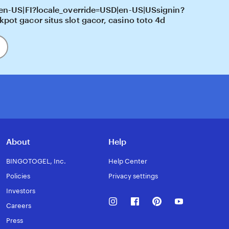
en-US|FI?locale_override=USD|en-US|USsignin?
t gacor situs slot gacor, casino toto 4d
About
Help
BINGOTOGEL, Inc.
Help Center
Policies
Privacy settings
Investors
Instagram
Facebook
Pinterest
Youtube
Careers
Press