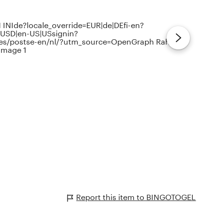
Report this item to BINGOTOGEL