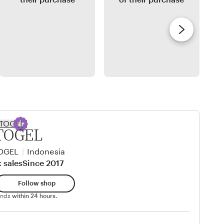
TOGEL
OGEL
|
Indonesia
 sales
Since 2017
Follow shop
ponds
within 24 hours.