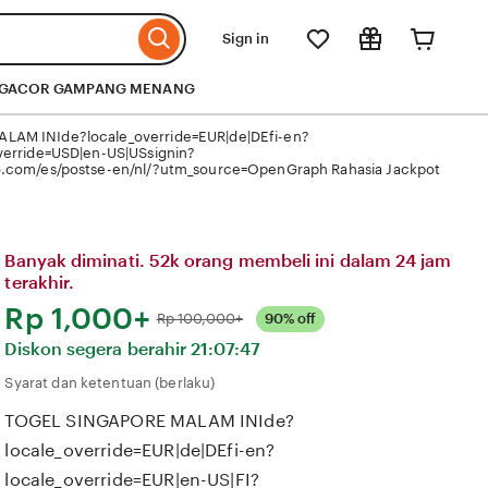
Sign in
 GACOR GAMPANG MENANG
LAM INIde?locale_override=EUR|de|DEfi-en?
verride=USD|en-US|USsignin?
lo.com/es/postse-en/nl/?utm_source=OpenGraph Rahasia Jackpot
Banyak diminati. 52k orang membeli ini dalam 24 jam
terakhir.
Harga:
Rp 1,000+
Normal:
Rp 100,000+
90% off
Diskon segera berahir
21:07:47
Syarat dan ketentuan (berlaku)
TOGEL SINGAPORE MALAM INIde?
locale_override=EUR|de|DEfi-en?
locale_override=EUR|en-US|FI?