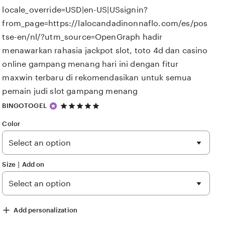
locale_override=USD|en-US|USsignin?
from_page=https://lalocandadinonnaflo.com/es/pos
tse-en/nl/?utm_source=OpenGraph hadir
menawarkan rahasia jackpot slot, toto 4d dan casino
online gampang menang hari ini dengan fitur
maxwin terbaru di rekomendasikan untuk semua
pemain judi slot gampang menang
5
BINGOTOGEL
out
of
Color
5
stars
Size ∣ Add on
Add personalization