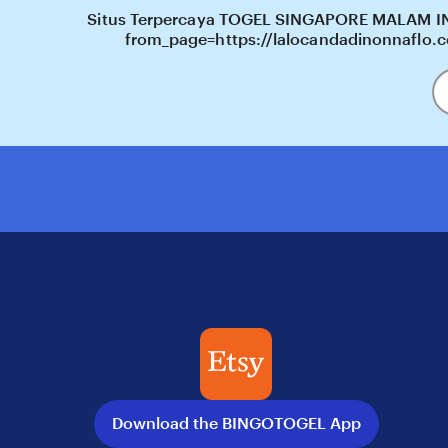
Situs Terpercaya TOGEL SINGAPORE MALAM INId
from_page=https://lalocandadinonnaflo.c
En
y
em
Download the BINGOTOGEL App