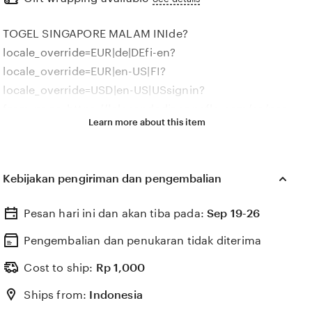
full
TOGEL SINGAPORE MALAM INIde?
description
locale_override=EUR|de|DEfi-en?
locale_override=EUR|en-US|FI?
locale_override=USD|en-US|USsignin?
from_page=https://lalocandadinonnaflo.com/es/pos
Learn more about this item
tse-en/nl/?utm_source=OpenGraph hadir
menawarkan rahasia jackpot slot, toto 4d dan casino
online gampang menang hari ini dengan fitur
Kebijakan pengiriman dan pengembalian
maxwin terbaru di rekomendasikan untuk semua
pemain judi slot gampang menang
Pesan hari ini dan akan tiba pada:
Sep 19-26
Disebut sebagai situs gacor toto slot terpercaya,
Pengembalian dan penukaran tidak diterima
BINGOTOGEL menyediakan berbagai jenis games slot
Cost to ship:
Rp
1,000
online dengan tingkat kemenangan tinggi gampang
Ships from:
Indonesia
menang hari ini. Tentu BINGOTOGEL menjadi pilihan