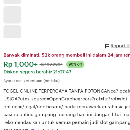
Report t
Banyak diminati. 52k orang membeli ini dalam 24 jam ter
Harga:
Rp 1,000+
Normal:
Rp 100,000+
90% off
Diskon segera berahir
21:07:47
Syarat dan ketentuan (berlaku)
TOGEL ONLINE TERPERCAYA TANPA POTONGANca?locale
US|CA?utm_source=OpenGraphcareers?ref=ftr?ref=slot-
onlinees/legal/cookiesmx/ hadir menawarkan rahasia jac
casino online gampang menang hari ini dengan fitur ma
rekomendasikan untuk semua pemain judi slot gampa