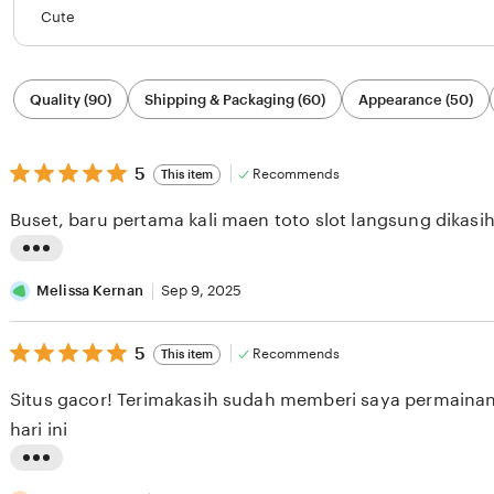
Cute
Filter
Quality (90)
Shipping & Packaging (60)
Appearance (50)
by
category
5
5
Recommends
This item
out
of
Buset, baru pertama kali maen toto slot langsung dikasi
5
stars
L
i
Melissa Kernan
Sep 9, 2025
s
5
t
5
Recommends
This item
out
i
of
Situs gacor! Terimakasih sudah memberi saya permainan 
5
n
stars
hari ini
g
r
L