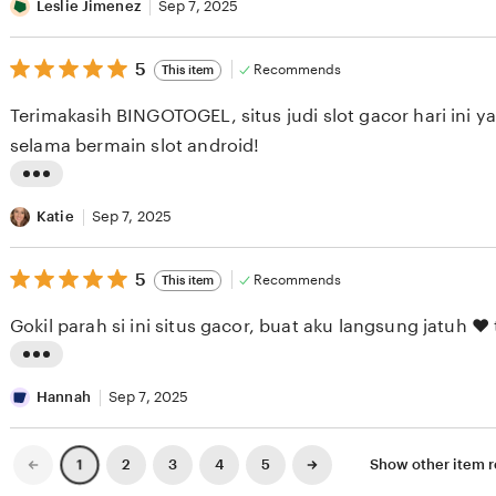
e
i
Leslie Jimenez
Sep 7, 2025
v
s
i
5
t
5
Recommends
This item
out
e
i
of
Terimakasih BINGOTOGEL, situs judi slot gacor hari ini 
5
w
n
stars
selama bermain slot android!
b
g
y
r
L
M
e
i
Katie
Sep 7, 2025
e
v
s
l
i
5
t
5
Recommends
This item
out
i
e
i
of
Gokil par
5
s
w
n
stars
s
b
g
L
a
y
r
i
Hannah
Sep 7, 2025
K
L
e
s
e
e
v
t
Previous
Next
2
3
4
5
Show other item
1
page
page
r
s
i
i