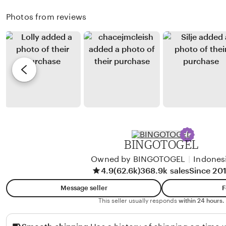
n
l
e
n
Photos from reviews
a
i
w
g
n
e
b
r
J
y
e
i
K
v
m
a
i
e
t
e
n
i
w
e
e
b
z
y
BINGOTOGEL
H
Owned by BINGOTOGEL
|
Indones
a
4.9
(62.6k)
368.9k sales
Since 20
n
n
Message seller
F
a
This seller usually responds
within 24 hours.
h