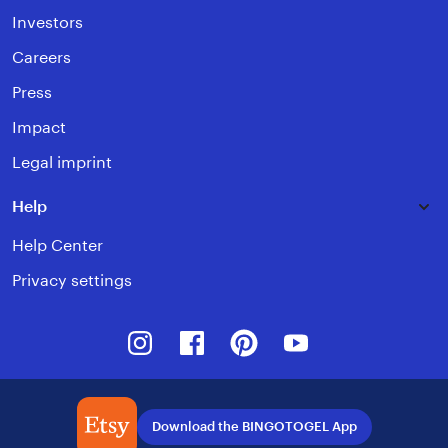
Investors
Careers
Press
Impact
Legal imprint
Help
Help Center
Privacy settings
Instagram
Facebook
Pinterest
Youtube
Download the BINGOTOGEL App