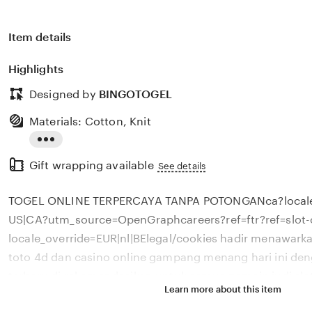
Item details
Highlights
Designed by
BINGOTOGEL
Materials: Cotton, Knit
Read
Gift wrapping available
the
See details
full
TOGEL ONLINE TERPERCAYA TANPA POTONGANca?locale
description
US|CA?utm_source=OpenGraphcareers?ref=ftr?ref=slot-
locale_override=EUR|nl|BElegal/cookies hadir menawarkan
toto 4d dan casino online gampang menang hari ini den
terbaru di rekomendasikan untuk semua pemain judi s
Learn more about this item