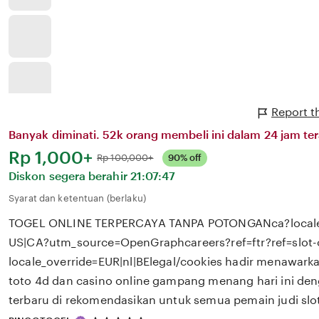
Report t
Banyak diminati. 52k orang membeli ini dalam 24 jam ter
Harga:
Rp 1,000+
Normal:
Rp 100,000+
90% off
Diskon segera berahir
21:07:47
Syarat dan ketentuan (berlaku)
TOGEL ONLINE TERPERCAYA TANPA POTONGANca?locale
US|CA?utm_source=OpenGraphcareers?ref=ftr?ref=slot-
locale_override=EUR|nl|BElegal/cookies hadir menawarkan
toto 4d dan casino online gampang menang hari ini den
terbaru di rekomendasikan untuk semua pemain judi s