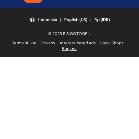
Indonesia | English (US) | Rp (IDR)
© 2025 BINGOTOGEL.
Terms of Use
Privacy
Interest-based ads
Local Shops
Regions