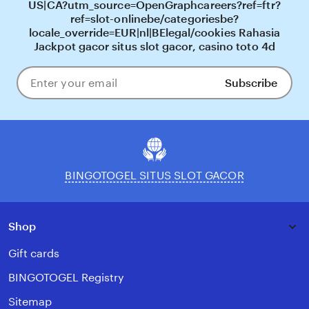
US|CA?utm_source=OpenGraphcareers?ref=ftr?
ref=slot-onlinebe/categoriesbe?
locale_override=EUR|nl|BElegal/cookies Rahasia
Jackpot gacor situs slot gacor, casino toto 4d
Subscribe
Enter
your
email
BINGOTOGEL SITUS SLOT GACOR
Shop
Gift cards
BINGOTOGEL Registry
Sitemap