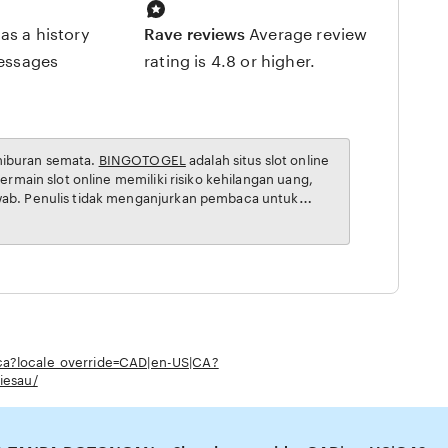
as a history
Rave reviews
Average review
messages
rating is 4.8 or higher.
 hiburan semata.
BINGOTOGEL
adalah situs slot online
ermain slot online memiliki risiko kehilangan uang,
wab. Penulis tidak menganjurkan pembaca untuk
menangan maupun kekalahan sepenuhnya bergantung
 masing-masing individu.
locale_override=CAD|en-US|CA?
iesau/