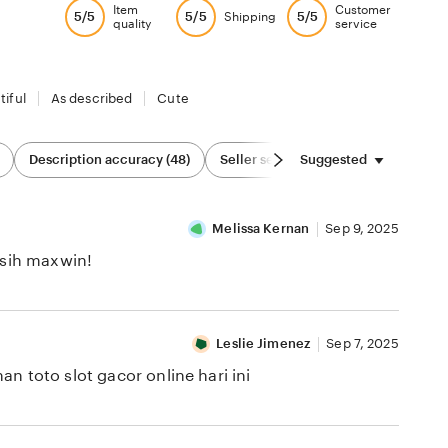
Item
Customer
5/5
5/5
5/5
Shipping
quality
service
tiful
As described
Cute
Suggested
Description accuracy (48)
Seller service (19)
Sizing & Fit (1
Melissa Kernan
Sep 9, 2025
asih maxwin!
Leslie Jimenez
Sep 7, 2025
 toto slot gacor online hari ini