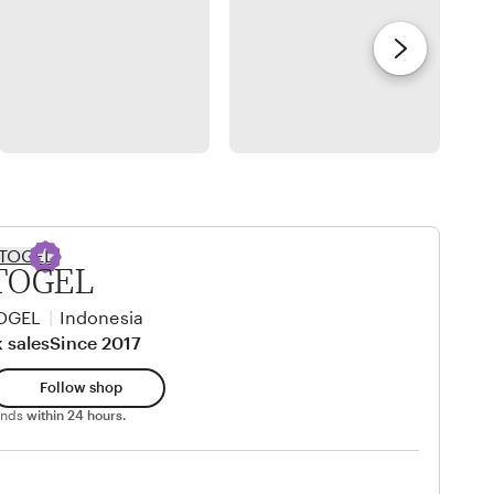
TOGEL
OGEL
|
Indonesia
 sales
Since 2017
Follow shop
ponds
within 24 hours.