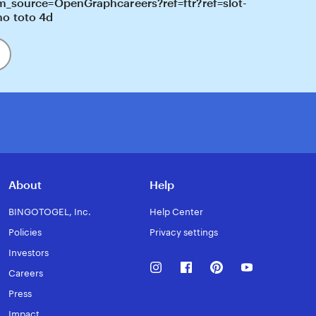
source=OpenGraphcareers?ref=ftr?ref=slot-
no toto 4d
About
Help
BINGOTOGEL, Inc.
Help Center
Policies
Privacy settings
Investors
Instagram
Facebook
Pinterest
Youtube
Careers
Press
Impact