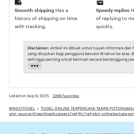
Smooth shipping
Has a
Speedy replies
H
history of shipping on time
of replying to 
with tracking.
quickly.
Disclaimer:
Artikel ini dibuat untuk tujuan informasi dan
yang ditujukan bagi pengguna berusia 18 tahun ke atas. B
sehingga penting untuk bermain secara bertanggung ja
berjudi sebagai sumber penghasilan utama. Semua ke
Read
pada faktor keberuntungan dan manajemen bermain dari
the
full
description
Listed on Sep 9, 2025
2266 favorites
BINGOTOGEL
TOGEL ONLINE TERPERCAYA TANPA POTONGANca?
utm_source=OpenGraphcareers?ref=ftr?ref=slot-onlinebe/categor