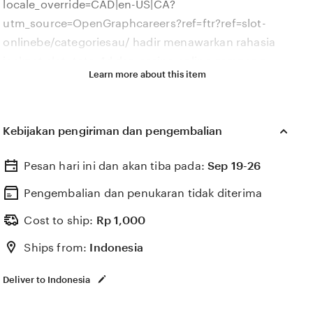
locale_override=CAD|en-US|CA?
utm_source=OpenGraphcareers?ref=ftr?ref=slot-
onlinebe/categoriesau/ hadir menawarkan rahasia
jackpot slot, toto 4d dan casino online gampang
Learn more about this item
menang hari ini dengan fitur maxwin terbaru di
rekomendasikan untuk semua pemain judi slot
gampang menang
Kebijakan pengiriman dan pengembalian
Disebut sebagai situs gacor toto slot terpercaya,
Pesan hari ini dan akan tiba pada:
Sep 19-26
BINGOTOGEL menyediakan berbagai jenis games slot
online dengan tingkat kemenangan tinggi gampang
Pengembalian dan penukaran tidak diterima
menang hari ini. Tentu BINGOTOGEL menjadi pilihan
Cost to ship:
Rp
1,000
yang tepat untuk Anda meraih kemenangan dengan
Ships from:
Indonesia
peluang menang besar di situs tergacor dan terbaik
hari ini tahun 2025 minimal deposit 1000 rupiah.
Deliver to Indonesia