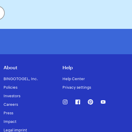
About
Help
BINGOTOGEL, Inc.
Help Center
Policies
Privacy settings
Investors
Instagram
Facebook
Pinterest
Youtube
Careers
Press
Impact
Legal imprint