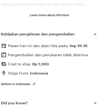
rahasia jackpot slot, toto 4d dan casino online
gampang menang hari ini dengan fitur maxwin
Learn more about this item
terbaru di rekomendasikan untuk semua pemain judi
slot gampang menang
Kebijakan pengiriman dan pengembalian
Disebut sebagai situs gacor toto slot terpercaya,
BINGOTOGEL menyediakan berbagai jenis games slot
Pesan hari ini dan akan tiba pada:
Sep 19-26
online dengan tingkat kemenangan tinggi gampang
menang hari ini. Tentu BINGOTOGEL menjadi pilihan
Pengembalian dan penukaran tidak diterima
yang tepat untuk Anda meraih kemenangan dengan
Cost to ship:
Rp
1,000
peluang menang besar di situs tergacor dan terbaik
Ships from:
Indonesia
hari ini tahun 2025 minimal deposit 1000 rupiah.
Deliver to Indonesia
Did you know?