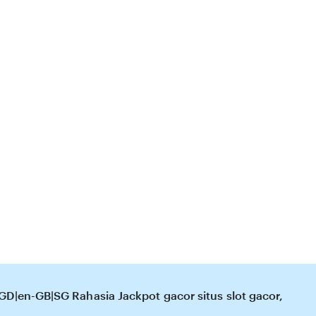
en-GB|SG Rahasia Jackpot gacor situs slot gacor,