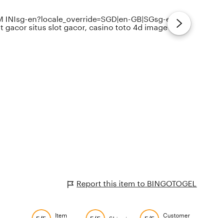
Report this item to BINGOTOGEL
Item
Customer