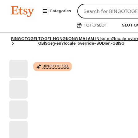
Skip
Search
BINGOTOGEL
to
Categories
for
Content
items
or
TOTO SLOT
SLOT G
shops
BINGOTOGEL
TOGEL HONGKONG MALAM INIsg-en?locale_overr
GB|SGsg-en?locale_override=SGD|en-GB|SG
BINGOTOGEL