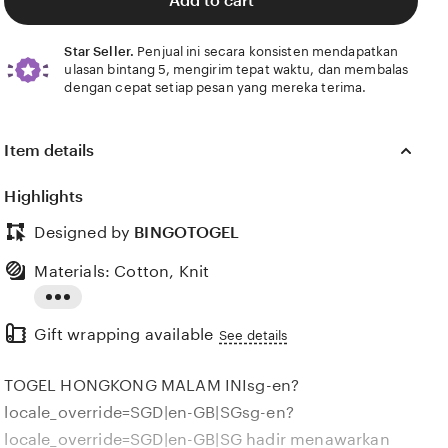
Add to cart
Star Seller.
Penjual ini secara konsisten mendapatkan
ulasan bintang 5, mengirim tepat waktu, dan membalas
dengan cepat setiap pesan yang mereka terima.
0)
Value (9)
Comfort (8)
Ease of use (2)
Condition (1)
Item details
Highlights
Designed by
BINGOTOGEL
Materials: Cotton, Knit
Read
Gift wrapping available
the
See details
full
TOGEL HONGKONG MALAM INIsg-en?
description
locale_override=SGD|en-GB|SGsg-en?
locale_override=SGD|en-GB|SG hadir menawarkan