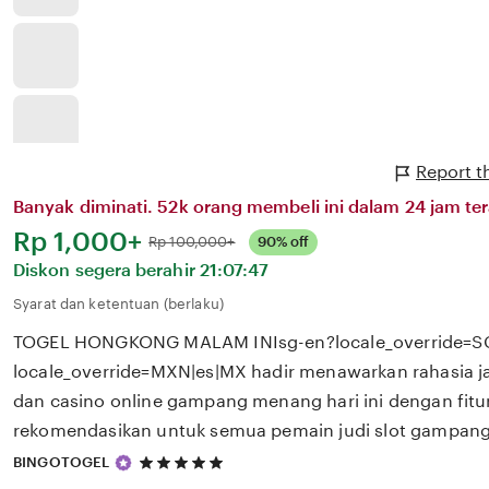
Report t
Banyak diminati. 52k orang membeli ini dalam 24 jam ter
Harga:
Rp 1,000+
Normal:
Rp 100,000+
90% off
Diskon segera berahir
21:07:47
Syarat dan ketentuan (berlaku)
TOGEL HONGKONG MALAM INIsg-en?locale_override=S
locale_override=MXN|es|MX hadir menawarkan rahasia ja
dan casino online gampang menang hari ini dengan fitu
rekomendasikan untuk semua pemain judi slot gampa
5
BINGOTOGEL
out