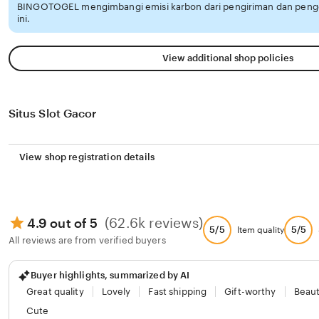
BINGOTOGEL mengimbangi emisi karbon dari pengiriman dan pen
ini.
View additional shop policies
Situs Slot Gacor
View shop registration details
(62.6k reviews)
4.9 out of 5
5/5
5/5
Item quality
All reviews are from verified buyers
Buyer highlights, summarized by AI
Great quality
Lovely
Fast shipping
Gift-worthy
Beaut
Cute