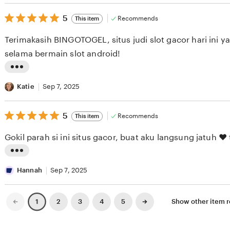
v
s
i
5
t
5
Recommends
This item
out
e
i
of
Terimakasih BINGOTOGEL, situs judi slot gacor hari ini 
5
w
n
stars
selama bermain slot android!
b
g
y
r
L
M
e
i
Katie
Sep 7, 2025
e
v
s
l
i
5
t
5
Recommends
This item
out
i
e
i
of
Gokil par
5
s
w
n
stars
s
b
g
L
a
y
r
i
Hannah
Sep 7, 2025
K
L
e
s
e
e
v
t
Previous
Next
2
3
4
5
Show other item
1
page
page
r
s
i
i
n
l
e
n