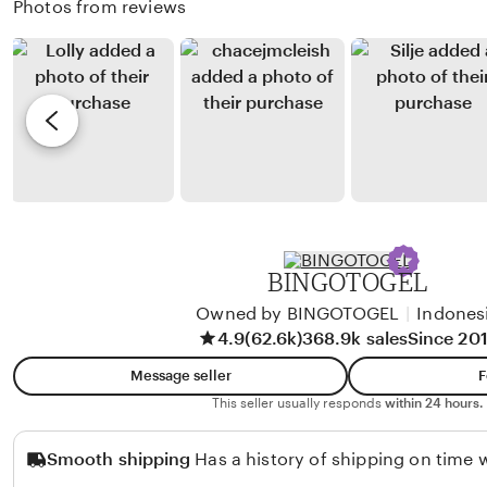
Photos from reviews
a
i
w
g
n
e
b
r
J
y
e
i
K
v
m
a
i
e
t
e
n
i
w
e
e
b
z
y
BINGOTOGEL
H
Owned by BINGOTOGEL
|
Indones
a
4.9
(62.6k)
368.9k sales
Since 20
n
n
Message seller
F
a
This seller usually responds
within 24 hours.
h
Smooth shipping
Has a history of shipping on time w