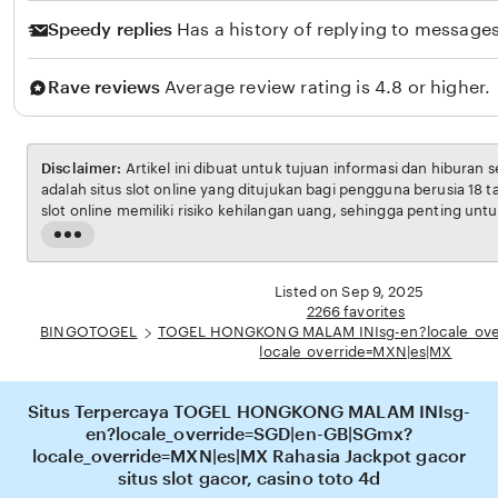
Speedy replies
Has a history of replying to messages
Rave reviews
Average review rating is 4.8 or higher.
Disclaimer:
Artikel ini dibuat untuk tujuan informasi dan hiburan 
adalah situs slot online yang ditujukan bagi pengguna berusia 18 
slot online memiliki risiko kehilangan uang, sehingga penting unt
bertanggung jawab. Penulis tidak menganjurkan pembaca untuk b
Read
penghasilan utama. Semua kemenangan maupun kekalahan sep
the
pada faktor keberuntungan dan manajemen bermain dari masing-m
full
Listed on Sep 9, 2025
description
2266 favorites
BINGOTOGEL
TOGEL HONGKONG MALAM INIsg-en?locale_ove
locale_override=MXN|es|MX
Situs Terpercaya TOGEL HONGKONG MALAM INIsg-
en?locale_override=SGD|en-GB|SGmx?
locale_override=MXN|es|MX Rahasia Jackpot gacor
situs slot gacor, casino toto 4d