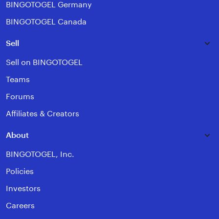
BINGOTOGEL Germany
BINGOTOGEL Canada
Sell
Sell on BINGOTOGEL
Teams
Forums
Affiliates & Creators
About
BINGOTOGEL, Inc.
Policies
Investors
Careers