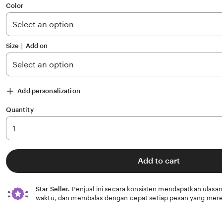
of
Color
5
stars
Size ∣ Add on
Add personalization
Quantity
Add to cart
Star Seller.
Penjual ini secara konsisten mendapatkan ulasan
waktu, dan membalas dengan cepat setiap pesan yang mere