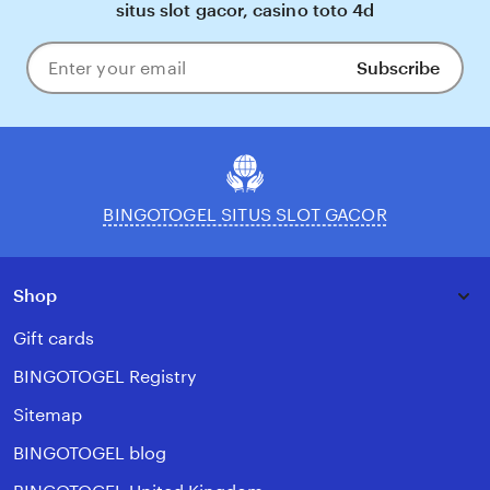
situs slot gacor, casino toto 4d
Subscribe
Enter
your
email
BINGOTOGEL SITUS SLOT GACOR
Shop
Gift cards
BINGOTOGEL Registry
Sitemap
BINGOTOGEL blog