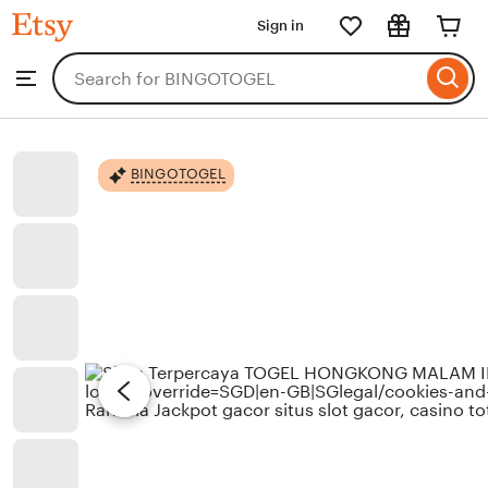
BINGOTOGEL
Sign in
Skip
to
Search
Browse
ontent
for
items
or
shops
BINGOTOGEL