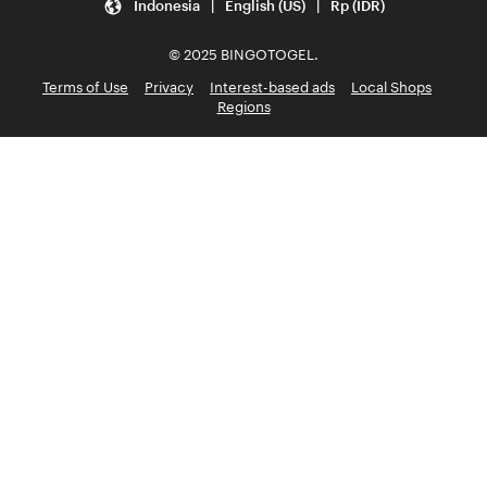
Indonesia | English (US) | Rp (IDR)
© 2025 BINGOTOGEL.
Terms of Use
Privacy
Interest-based ads
Local Shops
Regions