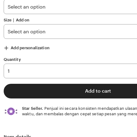
stars
Size ∣ Add on
Add personalization
Quantity
Add to cart
Star Seller.
Penjual ini secara konsisten mendapatkan ulasan
waktu, dan membalas dengan cepat setiap pesan yang mere
Item details