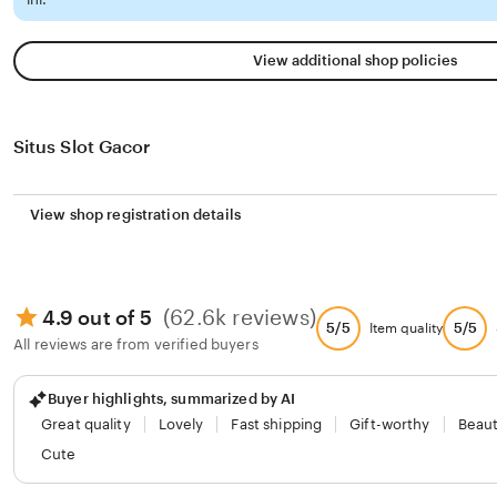
View additional shop policies
Situs Slot Gacor
View shop registration details
(62.6k reviews)
4.9 out of 5
5/5
5/5
Item quality
All reviews are from verified buyers
Buyer highlights, summarized by AI
Great quality
Lovely
Fast shipping
Gift-worthy
Beaut
Cute