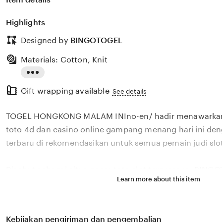
Highlights
Designed by
BINGOTOGEL
Materials: Cotton, Knit
Read
Gift wrapping available
the
See details
full
TOGEL HONGKONG MALAM INIno-en/ hadir menawarkan r
description
toto 4d dan casino online gampang menang hari ini den
terbaru di rekomendasikan untuk semua pemain judi s
Disebut sebagai situs gacor toto slot terpercaya, BIN
Learn more about this item
berbagai jenis games slot online dengan tingkat keme
menang hari ini. Tentu BINGOTOGEL menjadi pilihan ya
meraih kemenangan dengan peluang menang besar di si
Kebijakan pengiriman dan pengembalian