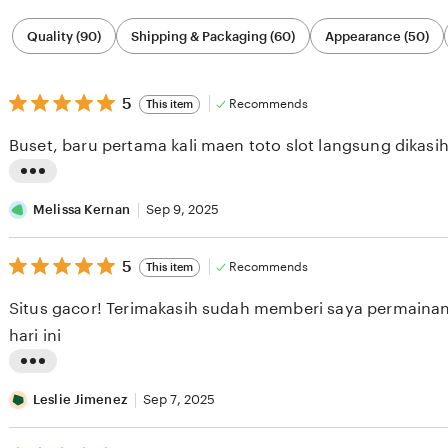
Filter
Quality (90)
Shipping & Packaging (60)
Appearance (50)
by
category
5
5
Recommends
This item
out
of
Buset, baru pertama kali maen toto slot langsung dikasi
5
stars
L
i
Melissa Kernan
Sep 9, 2025
s
5
t
5
Recommends
This item
out
i
of
Situs gacor! Terimakasih sudah memberi saya permainan 
5
n
stars
hari ini
g
r
L
e
i
Leslie Jimenez
Sep 7, 2025
v
s