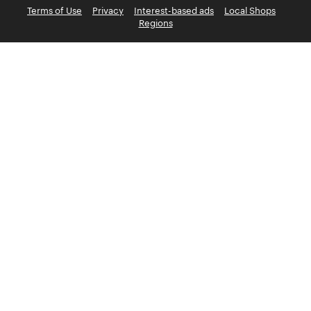
Terms of Use
Privacy
Interest-based ads
Local Shops
Regions