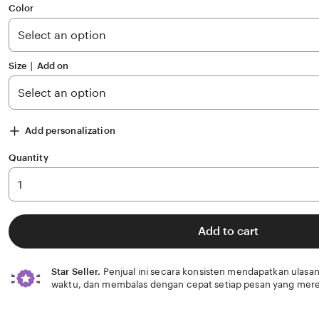
of
Color
5
stars
Size ∣ Add on
Add personalization
Quantity
Add to cart
Star Seller.
Penjual ini secara konsisten mendapatkan ulasan
waktu, dan membalas dengan cepat setiap pesan yang mere