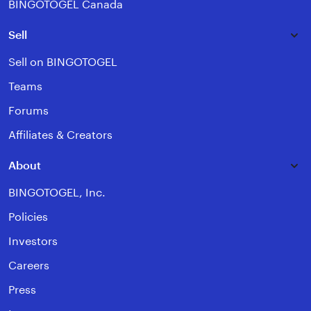
BINGOTOGEL Canada
Sell
Sell on BINGOTOGEL
Teams
Forums
Affiliates & Creators
About
BINGOTOGEL, Inc.
Policies
Investors
Careers
Press