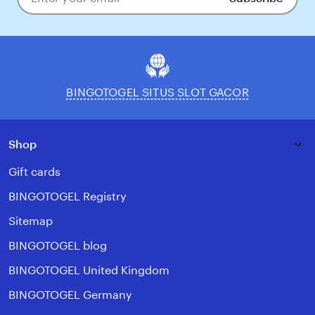
Enter
your
email
BINGOTOGEL SITUS SLOT GACOR
Shop
Gift cards
BINGOTOGEL Registry
Sitemap
BINGOTOGEL blog
BINGOTOGEL United Kingdom
BINGOTOGEL Germany