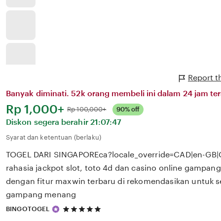
Report t
Banyak diminati. 52k orang membeli ini dalam 24 jam ter
Harga:
Rp 1,000+
Normal:
Rp 100,000+
90% off
Diskon segera berahir
21:07:47
Syarat dan ketentuan (berlaku)
TOGEL DARI SINGAPOREca?locale_override=CAD|en-GB|
rahasia jackpot slot, toto 4d dan casino online gampang
dengan fitur maxwin terbaru di rekomendasikan untuk s
gampang menang
5
BINGOTOGEL
out