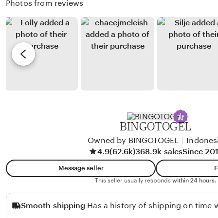
Photos from reviews
a
i
w
g
n
e
b
r
J
y
e
i
K
v
m
a
i
e
t
e
n
i
w
e
e
b
z
y
BINGOTOGEL
H
Owned by BINGOTOGEL
|
Indones
a
4.9
(62.6k)
368.9k sales
Since 20
n
n
Message seller
F
a
This seller usually responds
within 24 hours.
h
Smooth shipping
Has a history of shipping on time w