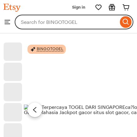
BINGOTOGEL
Sign in
Skip
to
Search
Browse
ontent
for
items
or
shops
BINGOTOGEL