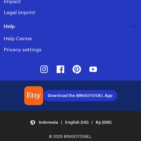
Impact
Legal imprint
Help
Help Center
Privacy settings
Instagram
Facebook
Pinterest
Youtube
Download the BINGOTOGEL App
Indonesia | English (US) | Rp (IDR)
© 2025 BINGOTOGEL.