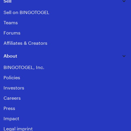
Sell
Sell on BINGOTOGEL
Teams
Forums
Affiliates & Creators
About
BINGOTOGEL, Inc.
Policies
Investors
Careers
Press
Impact
Legal imprint