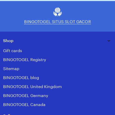
BINGOTOGEL SITUS SLOT GACOR
Shop
Gift cards
BINGOTOGEL Registry
Sitemap
BINGOTOGEL blog
BINGOTOGEL United Kingdom
BINGOTOGEL Germany
BINGOTOGEL Canada