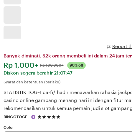
Report t
Banyak diminati. 52k orang membeli ini dalam 24 jam ter
Harga:
Rp 1,000+
Normal:
Rp 100,000+
90% off
Diskon segera berahir
21:07:47
Syarat dan ketentuan (berlaku)
STATISTIK TOGELca-fr/ hadir menawarkan rahasia jackpot
casino online gampang menang hari ini dengan fitur ma
rekomendasikan untuk semua pemain judi slot gampa
5
BINGOTOGEL
out
of
Color
5