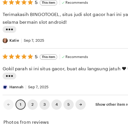
i
5
t
5
Recommends
This item
out
e
i
of
Terimakasih BINGOTOGEL, situs judi slot gacor hari ini 
5
w
n
stars
selama bermain slot android!
b
g
y
r
L
M
e
i
Katie
Sep 7, 2025
e
v
s
l
i
5
t
5
Recommends
This item
out
i
e
i
of
Gokil par
5
s
w
n
stars
s
b
g
L
a
y
r
i
Hannah
Sep 7, 2025
K
L
e
s
e
e
v
t
Previous
Next
2
3
4
5
Show other item
1
page
page
r
s
i
i
n
l
e
n
Photos from reviews
a
i
w
g