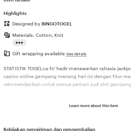
Highlights
Designed by
BINGOTOGEL
Materials: Cotton, Knit
Read
Gift wrapping available
the
See details
full
STATISTIK TOGELca-fr/ hadir menawarkan rahasia jackpot
description
casino online gampang menang hari ini dengan fitur ma
rekomendasikan untuk semua pemain judi slot gampa
Disebut sebagai situs gacor toto slot terpercaya, BIN
Learn more about this item
berbagai jenis games slot online dengan tingkat keme
menang hari ini. Tentu BINGOTOGEL menjadi pilihan ya
meraih kemenangan dengan peluang menang besar di si
Kebijakan pengiriman dan pengembalian