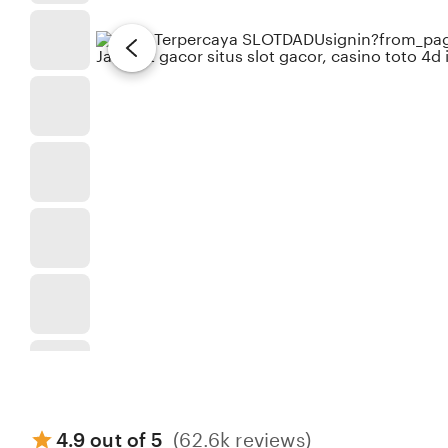
4.9 out of 5
(62.6k reviews)