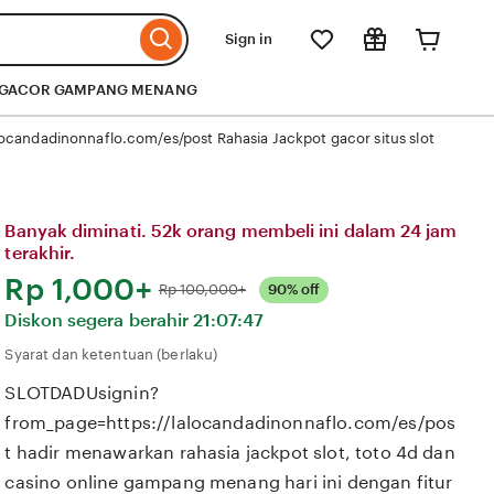
Sign in
 GACOR GAMPANG MENANG
candadinonnaflo.com/es/post Rahasia Jackpot gacor situs slot
Banyak diminati. 52k orang membeli ini dalam 24 jam
terakhir.
Harga:
Rp 1,000+
Normal:
Rp 100,000+
90% off
Diskon segera berahir
21:07:47
Syarat dan ketentuan (berlaku)
SLOTDADUsignin?
from_page=https://lalocandadinonnaflo.com/es/pos
t hadir menawarkan rahasia jackpot slot, toto 4d dan
casino online gampang menang hari ini dengan fitur