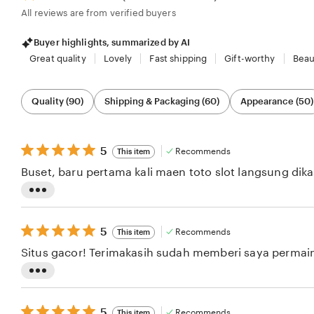
All reviews are from verified buyers
Buyer highlights, summarized by AI
Great quality
Lovely
Fast shipping
Gift-worthy
Beau
Filter
Quality (90)
Shipping & Packaging (60)
Appearance (50)
by
category
5
5
Recommends
This item
out
Buset, baru pertama kali maen toto slot langsung dik
of
5
stars
L
i
5
5
Recommends
This item
s
out
Situs gacor! Terimakasih sudah memberi saya permainan
of
t
5
i
stars
L
n
i
5
g
5
Recommends
This item