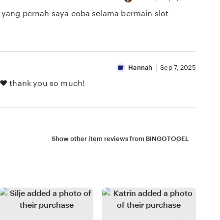
ni yang pernah saya coba selama bermain slot
Hannah
Sep 7, 2025
Gokil parah si ini situs gacor, buat aku langsung jatuh ❤️ thank you so much!
Show other item reviews from BINGOTOGEL