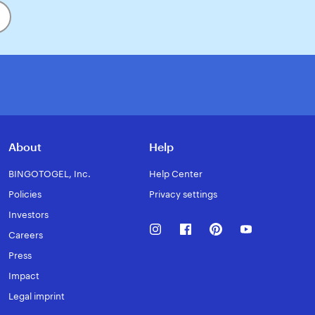
About
Help
BINGOTOGEL, Inc.
Help Center
Policies
Privacy settings
Investors
Instagram
Facebook
Pinterest
Youtube
Careers
Press
Impact
Legal imprint