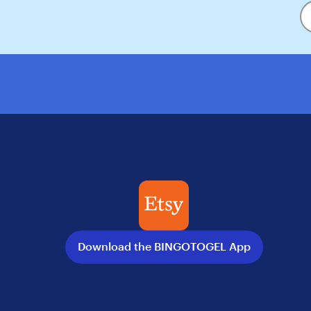
En
y
em
Download the BINGOTOGEL App