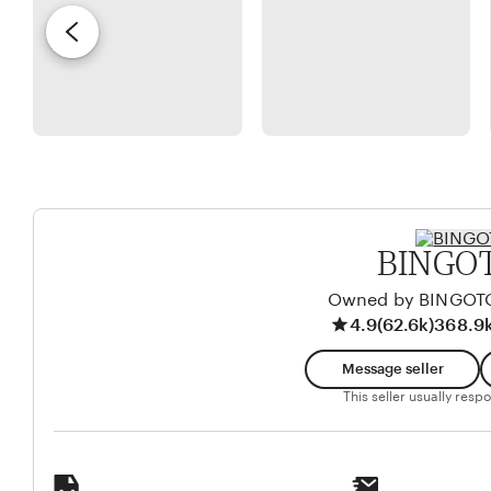
v
e
i
y
i
r
e
K
e
n
J
a
w
a
i
t
b
n
m
i
y
e
e
H
n
a
e
n
z
BINGO
n
a
Owned by BINGOT
4.9
(62.6k)
368.9k
h
Message seller
This seller usually res