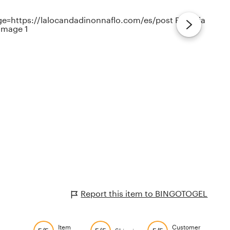
Report this item to BINGOTOGEL
Item
Customer