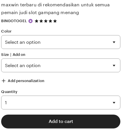
maxwin terbaru di rekomendasikan untuk semua
pemain judi slot gampang menang
5
BINGOTOGEL
out
of
Color
5
stars
Size ∣ Add on
Add personalization
Quantity
Add to cart