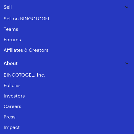
Sell
Sell on BINGOTOGEL
Teams
Forums
Affiliates & Creators
About
BINGOTOGEL, Inc.
Policies
Investors
Careers
Press
Impact