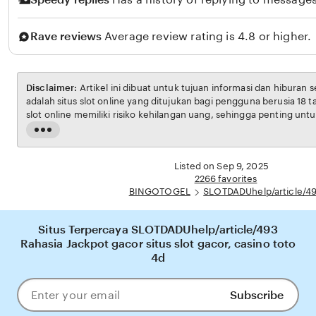
Rave reviews
Average review rating is 4.8 or higher.
Disclaimer:
Artikel ini dibuat untuk tujuan informasi dan hiburan 
adalah situs slot online yang ditujukan bagi pengguna berusia 18 
slot online memiliki risiko kehilangan uang, sehingga penting unt
bertanggung jawab. Penulis tidak menganjurkan pembaca untuk b
Read
penghasilan utama. Semua kemenangan maupun kekalahan sep
the
pada faktor keberuntungan dan manajemen bermain dari masing-m
full
Listed on Sep 9, 2025
description
2266 favorites
BINGOTOGEL
SLOTDADUhelp/article/4
Situs Terpercaya SLOTDADUhelp/article/493
Rahasia Jackpot gacor situs slot gacor, casino toto
4d
Subscribe
Enter
your