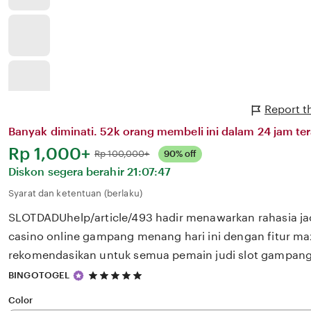
Report t
Banyak diminati. 52k orang membeli ini dalam 24 jam ter
Harga:
Rp 1,000+
Normal:
Rp 100,000+
90% off
Diskon segera berahir
21:07:47
Syarat dan ketentuan (berlaku)
SLOTDADUhelp/article/493 hadir menawarkan rahasia jac
casino online gampang menang hari ini dengan fitur ma
rekomendasikan untuk semua pemain judi slot gampa
5
BINGOTOGEL
out
of
Color
5