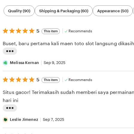
Filter
Quality (90)
Shipping & Packaging (60)
Appearance (50)
by
category
5
5
Recommends
This item
out
of
Buset, baru pertama kali maen toto slot langsung dikasi
5
stars
L
i
Melissa Kernan
Sep 9, 2025
s
5
t
5
Recommends
This item
out
i
of
Situs gacor! Terimakasih sudah memberi saya permainan 
5
n
stars
hari ini
g
r
L
e
i
Leslie Jimenez
Sep 7, 2025
v
s