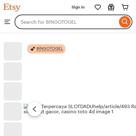
BINGOTOGEL
Sign in
Skip
to
Search
Browse
ontent
for
items
or
shops
BINGOTOGEL