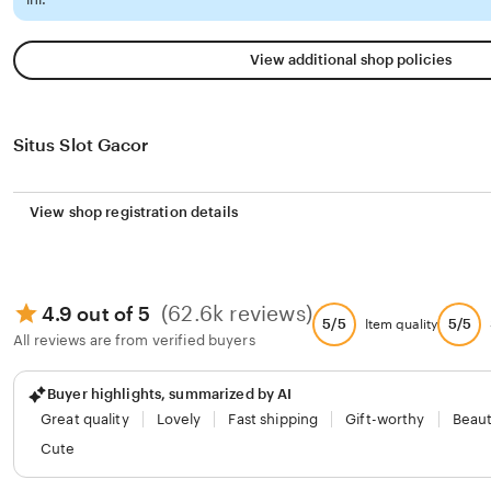
View additional shop policies
Situs Slot Gacor
View shop registration details
(62.6k reviews)
4.9 out of 5
5/5
5/5
Item quality
All reviews are from verified buyers
Buyer highlights, summarized by AI
Great quality
Lovely
Fast shipping
Gift-worthy
Beaut
Cute