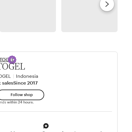
TOGEL
OGEL
|
Indonesia
 sales
Since 2017
Follow shop
ponds
within 24 hours.