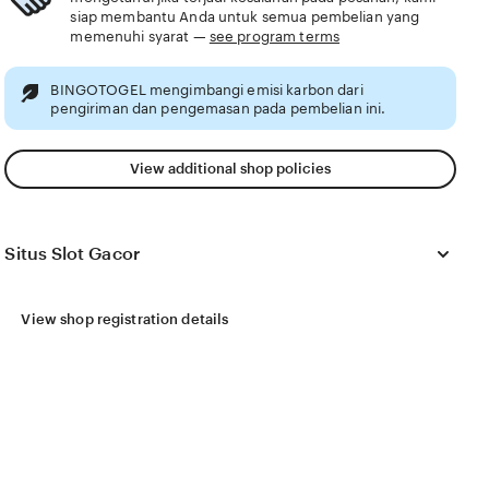
siap membantu Anda untuk semua pembelian yang
memenuhi syarat —
see program terms
BINGOTOGEL mengimbangi emisi karbon dari
pengiriman dan pengemasan pada pembelian ini.
View additional shop policies
Situs Slot Gacor
View shop registration details