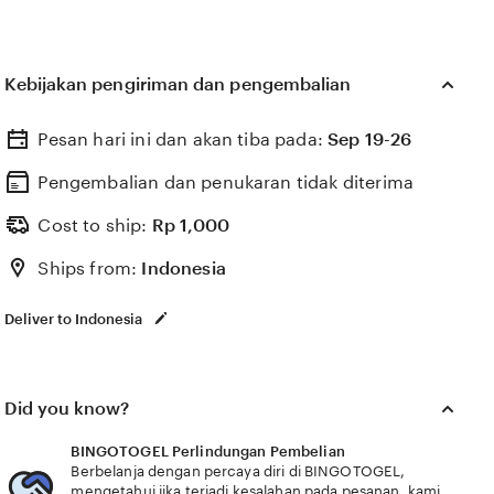
Disebut sebagai situs gacor toto slot terpercaya,
BINGOTOGEL menyediakan berbagai jenis games slot
Kebijakan pengiriman dan pengembalian
online dengan tingkat kemenangan tinggi gampang
menang hari ini. Tentu BINGOTOGEL menjadi pilihan
Pesan hari ini dan akan tiba pada:
Sep 19-26
yang tepat untuk Anda meraih kemenangan dengan
peluang menang besar di situs tergacor dan terbaik
Pengembalian dan penukaran tidak diterima
hari ini tahun 2025 minimal deposit 1000 rupiah.
Cost to ship:
Rp
1,000
Ships from:
Indonesia
Deliver to Indonesia
Did you know?
BINGOTOGEL Perlindungan Pembelian
Berbelanja dengan percaya diri di BINGOTOGEL,
mengetahui jika terjadi kesalahan pada pesanan, kami