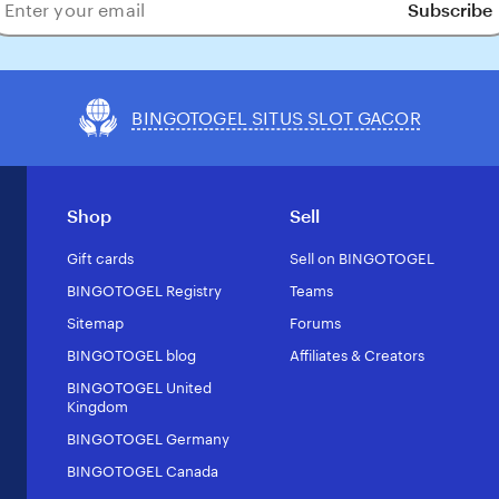
Subscribe
ter
our
ail
BINGOTOGEL SITUS SLOT GACOR
Shop
Sell
Gift cards
Sell on BINGOTOGEL
BINGOTOGEL Registry
Teams
Sitemap
Forums
BINGOTOGEL blog
Affiliates & Creators
BINGOTOGEL United
Kingdom
BINGOTOGEL Germany
BINGOTOGEL Canada