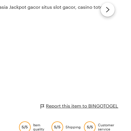
Report this item to BINGOTOGEL
Item
Customer
5/5
5/5
5/5
Shipping
quality
service