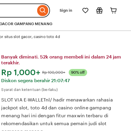
Sign in
 GACOR GAMPANG MENANG
 situs slot gacor, casino toto 4d
Banyak diminati. 52k orang membeli ini dalam 24 jam
terakhir.
Harga:
Rp 1,000+
Normal:
Rp 100,000+
90% off
Diskon segera berahir
21:07:47
Syarat dan ketentuan (berlaku)
SLOT VIA E-WALLETnl/ hadir menawarkan rahasia
jackpot slot, toto 4d dan casino online gampang
menang hari ini dengan fitur maxwin terbaru di
rekomendasikan untuk semua pemain judi slot