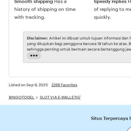
Smooth shipping
Has a
Speedy replies
H
history of shipping on time
of replying to 
with tracking.
quickly.
Disclaimer:
Artikel ini dibuat untuk tujuan informasi dan
yang ditujukan bagi pengguna berusia 18 tahun ke atas. B
sehingga penting untuk bermain secara bertanggung ja
berjudi sebagai sumber penghasilan utama. Semua ke
Read
pada faktor keberuntungan dan manajemen bermain dari
the
full
description
Listed on Sep 9, 2025
2266 favorites
BINGOTOGEL
SLOT VIA E-WALLETnl/
Situs Terpercaya 