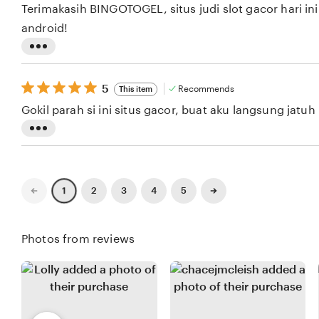
r
Terimakasih BINGOTOGEL, situs judi slot gacor hari i
of
t
5
e
android!
i
stars
v
n
L
i
g
i
e
5
r
5
Recommends
This item
s
out
w
e
of
t
b
5
v
i
stars
L
y
i
n
i
M
e
g
s
e
w
Previous
Next
r
2
3
4
5
1
t
page
page
l
b
e
i
i
y
v
n
s
Photos from reviews
L
i
g
s
e
e
r
a
s
w
e
K
l
b
v
e
i