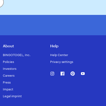
About
Help
BINGOTOGEL, Inc.
Help Center
Policies
Privacy settings
Investors
Instagram
Facebook
Pinterest
Youtube
Careers
Press
Impact
Legal imprint