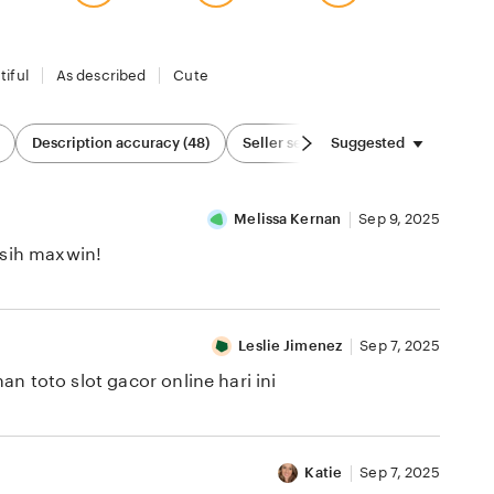
tiful
As described
Cute
Suggested
Description accuracy (48)
Seller service (19)
Sizing & Fit (1
Melissa Kernan
Sep 9, 2025
asih maxwin!
Leslie Jimenez
Sep 7, 2025
 toto slot gacor online hari ini
Katie
Sep 7, 2025