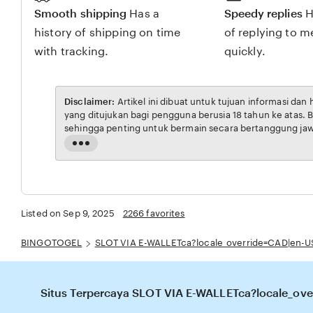
Smooth shipping
Has a
Speedy replies
H
history of shipping on time
of replying to 
with tracking.
quickly.
Disclaimer:
Artikel ini dibuat untuk tujuan informasi dan
yang ditujukan bagi pengguna berusia 18 tahun ke atas. B
sehingga penting untuk bermain secara bertanggung ja
berjudi sebagai sumber penghasilan utama. Semua ke
Read
pada faktor keberuntungan dan manajemen bermain dari
the
full
description
Listed on Sep 9, 2025
2266 favorites
BINGOTOGEL
SLOT VIA E-WALLETca?locale_override=CAD|en-U
Situs Terpercaya SLOT VIA E-WALLETca?locale_ove