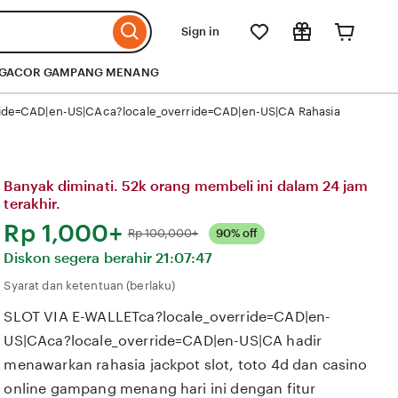
Sign in
 GACOR GAMPANG MENANG
ride=CAD|en-US|CAca?locale_override=CAD|en-US|CA Rahasia
Banyak diminati. 52k orang membeli ini dalam 24 jam
terakhir.
Harga:
Rp 1,000+
Normal:
Rp 100,000+
90% off
Diskon segera berahir
21:07:47
Syarat dan ketentuan (berlaku)
SLOT VIA E-WALLETca?locale_override=CAD|en-
US|CAca?locale_override=CAD|en-US|CA hadir
menawarkan rahasia jackpot slot, toto 4d dan casino
online gampang menang hari ini dengan fitur