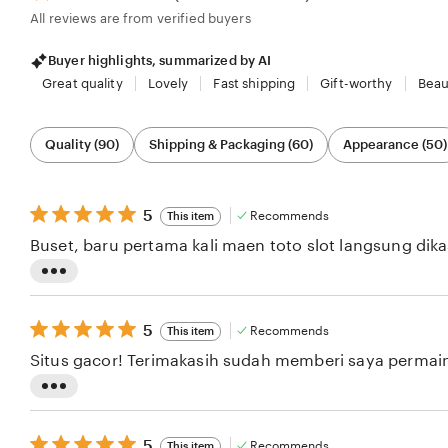
All reviews are from verified buyers
Buyer highlights, summarized by AI
Great quality
Lovely
Fast shipping
Gift-worthy
Beau
Filter
Quality (90)
Shipping & Packaging (60)
Appearance (50)
by
category
5
5
Recommends
This item
out
Buset, baru pertama kali maen toto slot langsung dik
of
5
stars
L
i
5
5
Recommends
This item
s
out
Situs gacor! Terimakasih sudah memberi saya permainan
of
t
5
i
stars
L
n
i
5
g
5
Recommends
This item