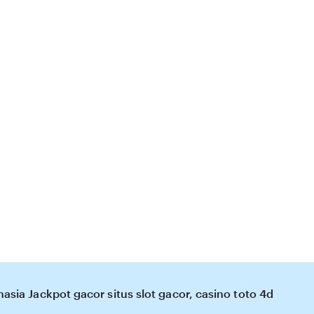
a Jackpot gacor situs slot gacor, casino toto 4d