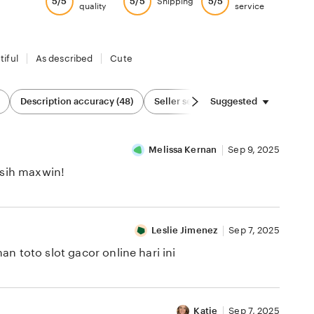
5/5
5/5
5/5
Shipping
quality
service
tiful
As described
Cute
Suggested
Description accuracy (48)
Seller service (19)
Sizing & Fit (1
Melissa Kernan
Sep 9, 2025
asih maxwin!
Leslie Jimenez
Sep 7, 2025
 toto slot gacor online hari ini
Katie
Sep 7, 2025