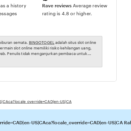
as a history
Rave reviews
Average review
messages
rating is 4.8 or higher.
 hiburan semata.
BINGOTOGEL
adalah situs slot online
ermain slot online memiliki risiko kehilangan uang,
wab. Penulis tidak menganjurkan pembaca untuk
menangan maupun kekalahan sepenuhnya bergantung
 masing-masing individu.
S|CAca?locale_override=CAD|en-US|CA
rride=CAD|en-US|CAca?locale_override=CAD|en-US|CA Rahasi