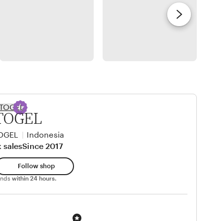
TOGEL
OGEL
|
Indonesia
 sales
Since 2017
Follow shop
ponds
within 24 hours.