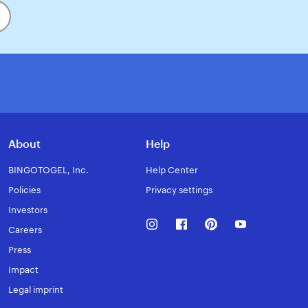
About
Help
BINGOTOGEL, Inc.
Help Center
Policies
Privacy settings
Investors
Instagram
Facebook
Pinterest
Youtube
Careers
Press
Impact
Legal imprint