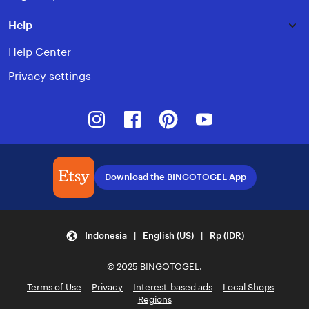
Help
Help Center
Privacy settings
Instagram
Facebook
Pinterest
Youtube
Download the BINGOTOGEL App
Indonesia | English (US) | Rp (IDR)
© 2025 BINGOTOGEL.
Terms of Use
Privacy
Interest-based ads
Local Shops
Regions