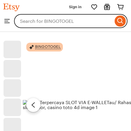
BINGOTOGEL
Sign in
Skip
to
Search
Browse
ontent
for
items
or
shops
BINGOTOGEL