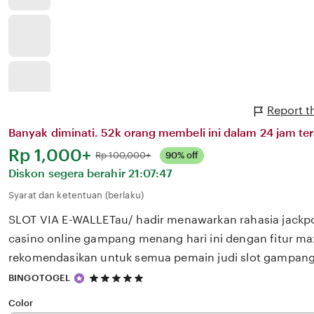
Report t
Banyak diminati. 52k orang membeli ini dalam 24 jam ter
Harga:
Rp 1,000+
Normal:
Rp 100,000+
90% off
Diskon segera berahir
21:07:47
Syarat dan ketentuan (berlaku)
SLOT VIA E-WALLETau/ hadir menawarkan rahasia jackpot
casino online gampang menang hari ini dengan fitur ma
rekomendasikan untuk semua pemain judi slot gampa
5
BINGOTOGEL
out
of
Color
5