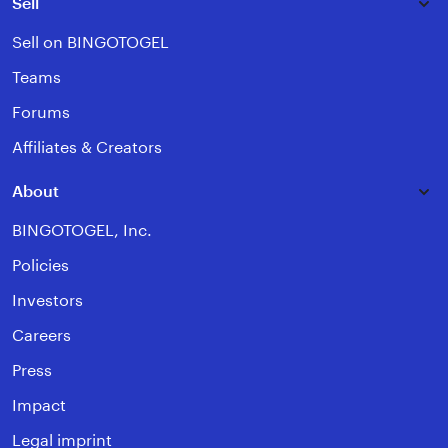
Sell
Sell on BINGOTOGEL
Teams
Forums
Affiliates & Creators
About
BINGOTOGEL, Inc.
Policies
Investors
Careers
Press
Impact
Legal imprint