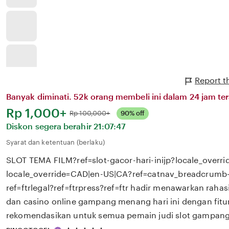
Report t
Banyak diminati. 52k orang membeli ini dalam 24 jam ter
Harga:
Rp 1,000+
Normal:
Rp 100,000+
90% off
Diskon segera berahir
21:07:47
Syarat dan ketentuan (berlaku)
SLOT TEMA FILM?ref=slot-gacor-hari-inijp?locale_overri
locale_override=CAD|en-US|CA?ref=catnav_breadcrum
ref=ftrlegal?ref=ftrpress?ref=ftr hadir menawarkan rahasi
dan casino online gampang menang hari ini dengan fitu
rekomendasikan untuk semua pemain judi slot gampa