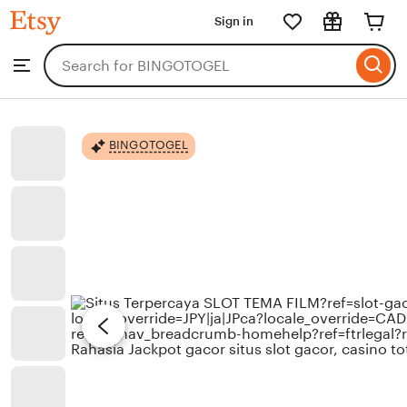
BINGOTOGEL
Sign in
Skip
to
Search
Browse
ontent
for
items
or
shops
BINGOTOGEL