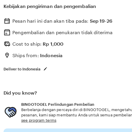
menang hari ini. Tentu BINGOTOGEL menjadi pilihan ya
Kebijakan pengiriman dan pengembalian
meraih kemenangan dengan peluang menang besar di si
terbaik hari ini tahun 2025 minimal deposit 1000 rupiah.
Pesan hari ini dan akan tiba pada:
Sep 19-26
Pengembalian dan penukaran tidak diterima
Cost to ship:
Rp
1,000
Ships from:
Indonesia
Deliver to Indonesia
Did you know?
BINGOTOGEL Perlindungan Pembelian
Berbelanja dengan percaya diri di BINGOTOGEL, mengetahui 
pesanan, kami siap membantu Anda untuk semua pembelia
see program terms