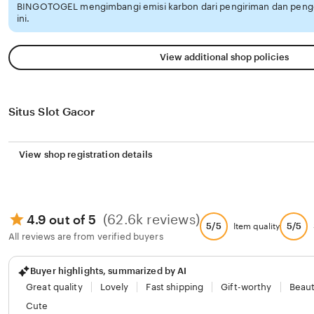
BINGOTOGEL mengimbangi emisi karbon dari pengiriman dan pen
ini.
View additional shop policies
Situs Slot Gacor
View shop registration details
(62.6k reviews)
4.9 out of 5
5/5
5/5
Item quality
All reviews are from verified buyers
Buyer highlights, summarized by AI
Great quality
Lovely
Fast shipping
Gift-worthy
Beaut
Cute