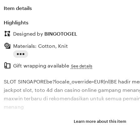
Item details
Highlights
Designed by
BINGOTOGEL
Materials: Cotton, Knit
Read
Gift wrapping available
the
See details
full
SLOT SINGAPOREbe?locale_override=EUR|nl|BE hadir me
description
jackpot slot, toto 4d dan casino online gampang menang 
maxwin terbaru di rekomendasikan untuk semua pemain
menang
Learn more about this item
Disebut sebagai situs gacor toto slot terpercaya, BIN
berbagai jenis games slot online dengan tingkat keme