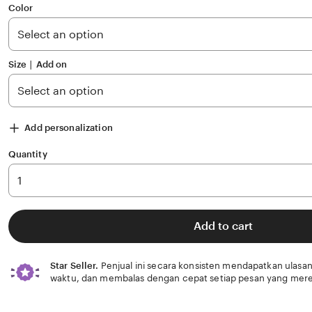
of
Color
5
stars
Size ∣ Add on
Add personalization
Quantity
Add to cart
Star Seller.
Penjual ini secara konsisten mendapatkan ulasan
waktu, dan membalas dengan cepat setiap pesan yang mere