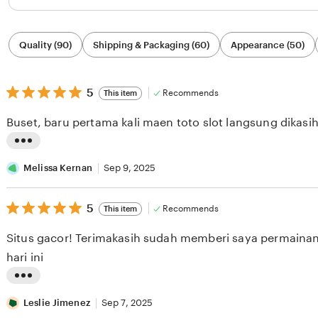
Filter
Quality (90)
Shipping & Packaging (60)
Appearance (50)
by
category
5
5
Recommends
This item
out
of
Buset, baru pertama kali maen toto slot langsung dikasi
5
stars
L
i
Melissa Kernan
Sep 9, 2025
s
5
t
5
Recommends
This item
out
i
of
Situs gacor! Terimakasih sudah memberi saya permainan 
5
n
stars
hari ini
g
r
L
e
i
Leslie Jimenez
Sep 7, 2025