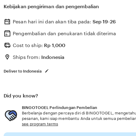
menang hari ini. Tentu BINGOTOGEL menjadi pilihan ya
Kebijakan pengiriman dan pengembalian
meraih kemenangan dengan peluang menang besar di si
terbaik hari ini tahun 2025 minimal deposit 1000 rupiah.
Pesan hari ini dan akan tiba pada:
Sep 19-26
Pengembalian dan penukaran tidak diterima
Cost to ship:
Rp
1,000
Ships from:
Indonesia
Deliver to Indonesia
Did you know?
BINGOTOGEL Perlindungan Pembelian
Berbelanja dengan percaya diri di BINGOTOGEL, mengetahui 
pesanan, kami siap membantu Anda untuk semua pembelia
see program terms