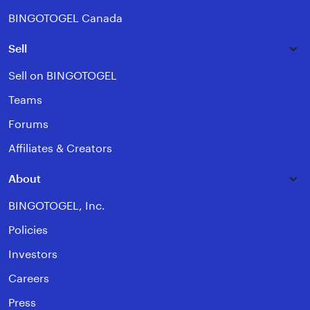
BINGOTOGEL Canada
Sell
Sell on BINGOTOGEL
Teams
Forums
Affiliates & Creators
About
BINGOTOGEL, Inc.
Policies
Investors
Careers
Press