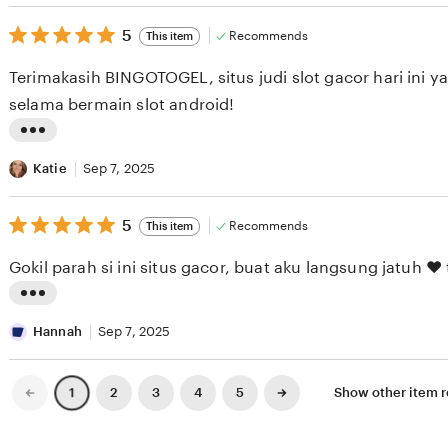
v
s
i
5
t
5
Recommends
This item
out
e
i
of
Terimakasih BINGOTOGEL, situs judi slot gacor hari ini 
5
w
n
stars
selama bermain slot android!
b
g
y
r
L
M
e
i
Katie
Sep 7, 2025
e
v
s
l
i
5
t
5
Recommends
This item
out
i
e
i
of
Gokil par
5
s
w
n
stars
s
b
g
L
a
y
r
i
Hannah
Sep 7, 2025
K
L
e
s
e
e
v
t
Previous
Next
2
3
4
5
Show other item
1
page
page
r
s
i
i
n
l
e
n