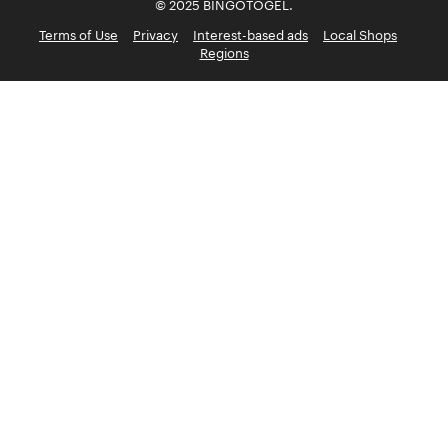
© 2025 BINGOTOGEL.
Terms of Use
Privacy
Interest-based ads
Local Shops
Regions