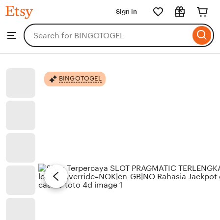
BINGOTOGEL
Sign in
Skip
to
Search
Browse
ontent
for
items
or
shops
BINGOTOGEL