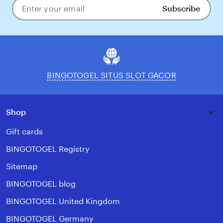
Subscribe
Enter
your
email
BINGOTOGEL SITUS SLOT GACOR
Shop
Gift cards
BINGOTOGEL Registry
Sitemap
BINGOTOGEL blog
BINGOTOGEL United Kingdom
BINGOTOGEL Germany