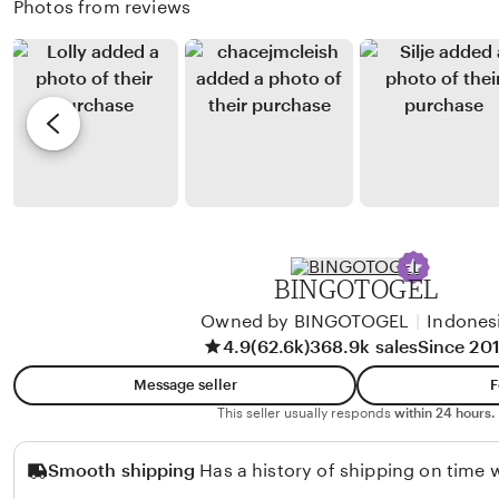
Photos from reviews
a
i
w
g
n
e
b
r
J
y
e
i
K
v
m
a
i
e
t
e
n
i
w
e
e
b
z
y
BINGOTOGEL
H
Owned by BINGOTOGEL
|
Indones
a
4.9
(62.6k)
368.9k sales
Since 20
n
n
Message seller
F
a
This seller usually responds
within 24 hours.
h
Smooth shipping
Has a history of shipping on time w