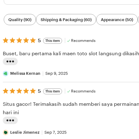
Filter
Quality (90)
Shipping & Packaging (60)
Appearance (50)
by
category
5
5
Recommends
This item
out
of
Buset, baru pertama kali maen toto slot langsung dikasi
5
stars
L
i
Melissa Kernan
Sep 9, 2025
s
5
t
5
Recommends
This item
out
i
of
Situs gacor! Terimakasih sudah memberi saya permainan 
5
n
stars
hari ini
g
r
L
e
i
Leslie Jimenez
Sep 7, 2025