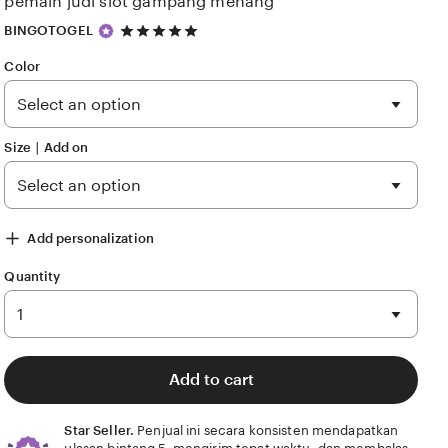
pemain judi slot gampang menang
5
BINGOTOGEL
out
of
Color
5
stars
Size ∣ Add on
Add personalization
Quantity
Add to cart
Star Seller.
Penjual ini secara konsisten mendapatkan