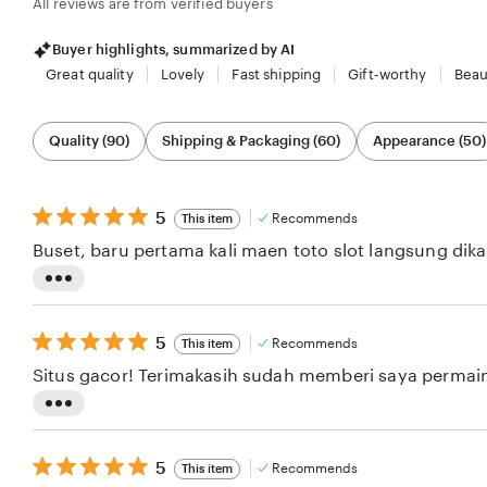
All reviews are from verified buyers
Buyer highlights, summarized by AI
Great quality
Lovely
Fast shipping
Gift-worthy
Beau
Filter
Quality (90)
Shipping & Packaging (60)
Appearance (50)
by
category
5
5
Recommends
This item
out
Buset, baru pertama kali maen toto slot langsung dik
of
5
stars
L
i
5
5
Recommends
This item
s
out
Situs gacor! Terimakasih sudah memberi saya permainan
of
t
5
i
stars
L
n
i
5
g
5
Recommends
This item
s
out