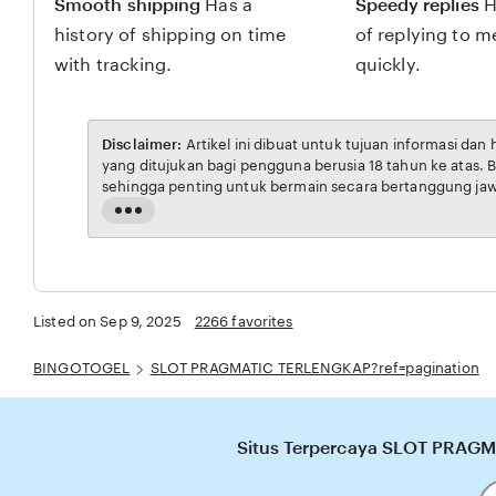
Smooth shipping
Has a
Speedy replies
H
history of shipping on time
of replying to 
with tracking.
quickly.
Disclaimer:
Artikel ini dibuat untuk tujuan informasi dan
yang ditujukan bagi pengguna berusia 18 tahun ke atas. B
sehingga penting untuk bermain secara bertanggung ja
berjudi sebagai sumber penghasilan utama. Semua ke
Read
pada faktor keberuntungan dan manajemen bermain dari
the
full
description
Listed on Sep 9, 2025
2266 favorites
BINGOTOGEL
SLOT PRAGMATIC TERLENGKAP?ref=pagination
Situs Terpercaya SLOT PRAGMA