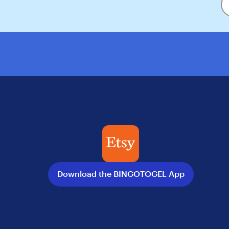
En
y
em
Download the BINGOTOGEL App