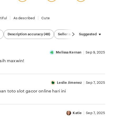
tiful
As described
Cute
Suggested
Description accuracy (48)
Seller service (19)
Sizing & Fit (1
Melissa Kernan
Sep 9, 2025
asih maxwin!
Leslie Jimenez
Sep 7, 2025
 toto slot gacor online hari ini
Katie
Sep 7, 2025