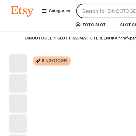
Skip
Search
BINGOTOGEL
to
Categories
for
Content
items
or
TOTO SLOT
SLOT G
shops
BINGOTOGEL
SLOT PRAGMATIC TERLENGKAP?ref=pag
BINGOTOGEL