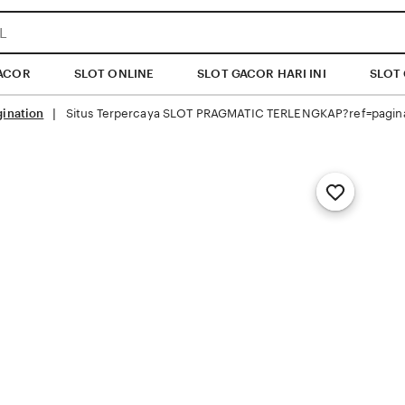
ACOR
SLOT ONLINE
SLOT GACOR HARI INI
SLOT
ination
Situs Terpercaya SLOT PRAGMATIC TERLENGKAP?ref=paginatio
 | 
Add
to
Favorites