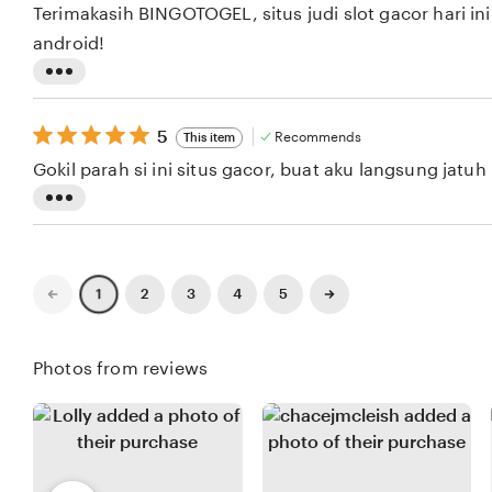
r
Terimakasih BINGOTOGEL, situs judi slot gacor hari i
of
t
5
e
android!
i
stars
v
n
L
i
g
i
e
5
r
5
Recommends
This item
s
out
w
e
of
t
b
5
v
i
stars
L
y
i
n
i
M
e
g
s
e
w
Previous
Next
r
2
3
4
5
1
t
page
page
l
b
e
i
i
y
v
n
s
Photos from reviews
L
i
g
s
e
e
r
a
s
w
e
K
l
b
v
e
i