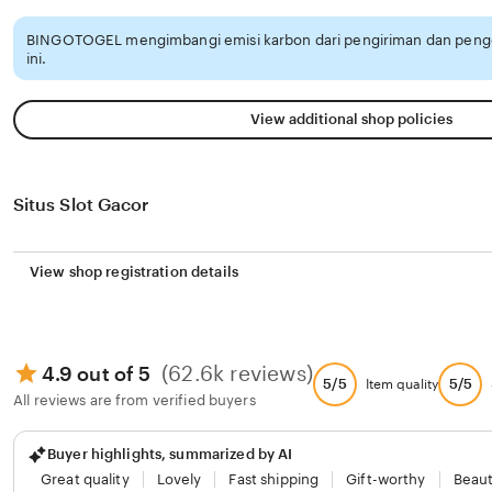
BINGOTOGEL mengimbangi emisi karbon dari pengiriman dan pen
ini.
View additional shop policies
Situs Slot Gacor
View shop registration details
(62.6k reviews)
4.9 out of 5
5/5
5/5
Item quality
All reviews are from verified buyers
Buyer highlights, summarized by AI
Great quality
Lovely
Fast shipping
Gift-worthy
Beaut