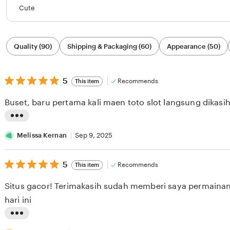
Cute
Filter
Quality (90)
Shipping & Packaging (60)
Appearance (50)
by
category
5
5
Recommends
This item
out
of
Buset, baru pertama kali maen toto slot langsung dikasi
5
stars
L
i
Melissa Kernan
Sep 9, 2025
s
5
t
5
Recommends
This item
out
i
of
Situs gacor! Terimakasih sudah memberi saya permainan 
5
n
stars
hari ini
g
r
L