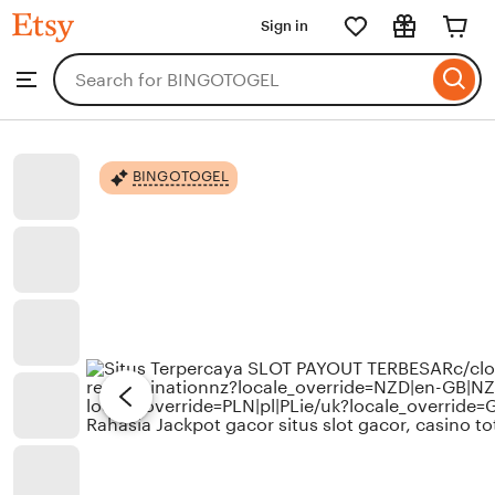
BINGOTOGEL
Sign in
Skip
to
Search
Browse
ontent
for
items
or
shops
BINGOTOGEL