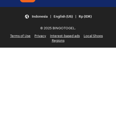
Indonesia | English (US) | Rp (IDR)
© 2025 BINGOTOGEL.
Terms of Use
Privacy
Interest-based ads
Local Shops
Regions