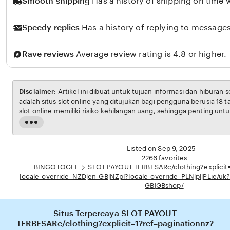
Smooth shipping
Has a history of shipping on time w
Speedy replies
Has a history of replying to messages
Rave reviews
Average review rating is 4.8 or higher.
Disclaimer:
Artikel ini dibuat untuk tujuan informasi dan hiburan 
adalah situs slot online yang ditujukan bagi pengguna berusia 18 
slot online memiliki risiko kehilangan uang, sehingga penting unt
bertanggung jawab. Penulis tidak menganjurkan pembaca untuk b
Read
penghasilan utama. Semua kemenangan maupun kekalahan sep
the
pada faktor keberuntungan dan manajemen bermain dari masing-m
full
Listed on Sep 9, 2025
description
2266 favorites
BINGOTOGEL
SLOT PAYOUT TERBESARc/clothing?explicit=
locale_override=NZD|en-GB|NZpl?locale_override=PLN|pl|PLie/uk
GB|GBshop/
Situs Terpercaya SLOT PAYOUT
TERBESARc/clothing?explicit=1?ref=paginationnz?