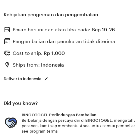
Disebut sebagai situs gacor toto slot terpercaya, BIN
berbagai jenis games slot online dengan tingkat keme
Kebijakan pengiriman dan pengembalian
menang hari ini. Tentu BINGOTOGEL menjadi pilihan ya
meraih kemenangan dengan peluang menang besar di si
Pesan hari ini dan akan tiba pada:
Sep 19-26
terbaik hari ini tahun 2025 minimal deposit 1000 rupiah.
Pengembalian dan penukaran tidak diterima
Cost to ship:
Rp
1,000
Ships from:
Indonesia
Deliver to Indonesia
Did you know?
BINGOTOGEL Perlindungan Pembelian
Berbelanja dengan percaya diri di BINGOTOGEL, mengetahui 
pesanan, kami siap membantu Anda untuk semua pembelia
see program terms