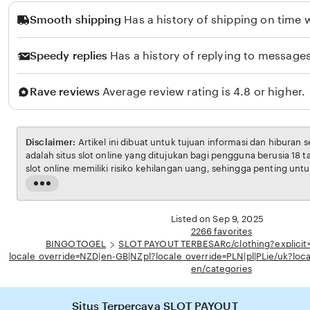
h
Smooth shipping
Has a history of shipping on time w
Speedy replies
Has a history of replying to messages
Rave reviews
Average review rating is 4.8 or higher.
Disclaimer:
Artikel ini dibuat untuk tujuan informasi dan hiburan 
adalah situs slot online yang ditujukan bagi pengguna berusia 18 
slot online memiliki risiko kehilangan uang, sehingga penting unt
bertanggung jawab. Penulis tidak menganjurkan pembaca untuk b
Read
penghasilan utama. Semua kemenangan maupun kekalahan sep
the
pada faktor keberuntungan dan manajemen bermain dari masing-m
full
Listed on Sep 9, 2025
description
2266 favorites
BINGOTOGEL
SLOT PAYOUT TERBESARc/clothing?explicit=
locale_override=NZD|en-GB|NZpl?locale_override=PLN|pl|PLie/uk?loc
en/categories
Situs Terpercaya SLOT PAYOUT