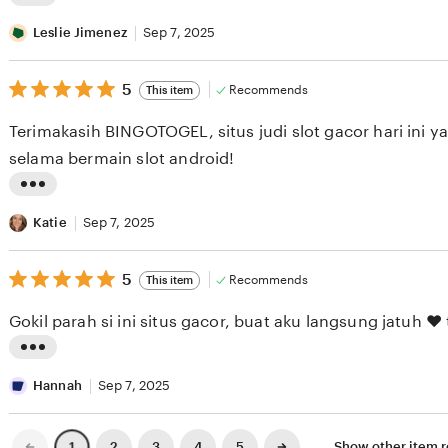
r
L
e
i
Leslie Jimenez
Sep 7, 2025
v
s
i
5
t
5
Recommends
This item
out
e
i
of
Terimakasih BINGOTOGEL, situs judi slot gacor hari ini 
5
w
n
stars
selama bermain slot android!
b
g
y
r
L
M
e
i
Katie
Sep 7, 2025
e
v
s
l
i
5
t
5
Recommends
This item
out
i
e
i
of
Gokil par
5
s
w
n
stars
s
b
g
L
a
y
r
i
Hannah
Sep 7, 2025
K
L
e
s
e
e
v
t
Previous
Next
2
3
4
5
Show other item
1