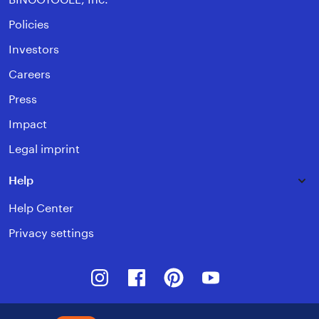
Policies
Investors
Careers
Press
Impact
Legal imprint
Help
Help Center
Privacy settings
Instagram
Facebook
Pinterest
Youtube