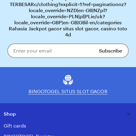
TERBESARc/clothing?explicit=1?ref=paginationnz?
locale_override=NZD|en-GB|NZpl?
locale_override=PLN|pl|PLie/uk?
locale_override=GBP|en-GB|GBil-en/categories
Rahasia Jackpot gacor situs slot gacor, casino toto
4d
Subscribe
Enter
your
email
BINGOTOGEL SITUS SLOT GACOR
Shop
Gift cards