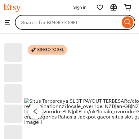
BINGOTOGEL
Sign in
Skip
to
Search
Browse
ontent
for
items
or
shops
BINGOTOGEL