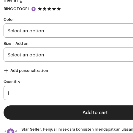
menang
5
BINGOTOGEL
out
of
Color
5
stars
Size ∣ Add on
Add personalization
Quantity
Add to cart
Star Seller.
Penjual ini secara konsisten mendapatkan ulasan