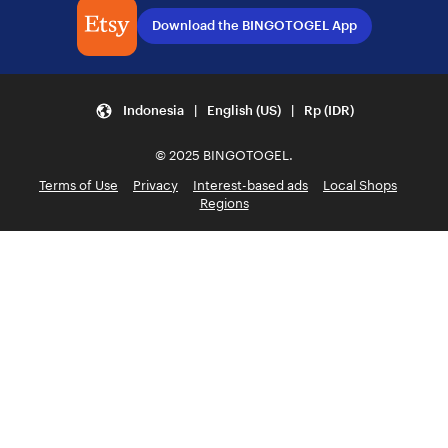
Download the BINGOTOGEL App
Indonesia | English (US) | Rp (IDR)
© 2025 BINGOTOGEL.
Terms of Use
Privacy
Interest-based ads
Local Shops
Regions