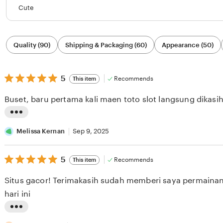
Cute
Filter
Quality (90)
Shipping & Packaging (60)
Appearance (50)
by
category
5
5
Recommends
This item
out
of
Buset, baru pertama kali maen toto slot langsung dikasi
5
stars
L
i
Melissa Kernan
Sep 9, 2025
s
5
t
5
Recommends
This item
out
i
of
Situs gacor! Terimakasih sudah memberi saya permainan 
5
n
stars
hari ini
g
r
L