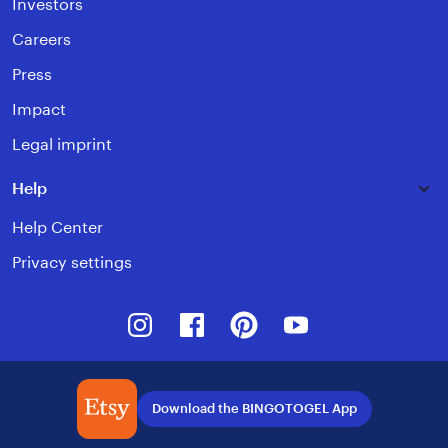
Investors
Careers
Press
Impact
Legal imprint
Help
Help Center
Privacy settings
Instagram
Facebook
Pinterest
Youtube
Download the BINGOTOGEL App