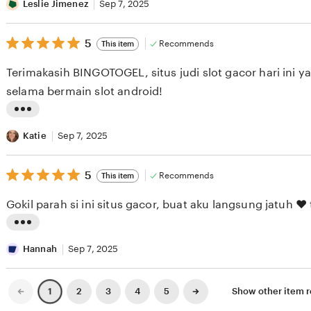
e
i
Leslie Jimenez
Sep 7, 2025
v
s
i
5
t
5
Recommends
This item
out
e
i
of
Terimakasih BINGOTOGEL, situs judi slot gacor hari ini 
5
w
n
stars
selama bermain slot android!
b
g
y
r
L
M
e
i
Katie
Sep 7, 2025
e
v
s
l
i
5
t
5
Recommends
This item
out
i
e
i
of
Gokil par
5
s
w
n
stars
s
b
g
L
a
y
r
i
Hannah
Sep 7, 2025
K
L
e
s
e
e
v
t
Previous
Next
2
3
4
5
Show other item
1
page
page
r
s
i
i