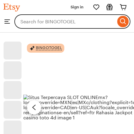
BINGOTOGEL
Sign in
Skip
to
Search
Browse
ontent
for
items
or
shops
BINGOTOGEL