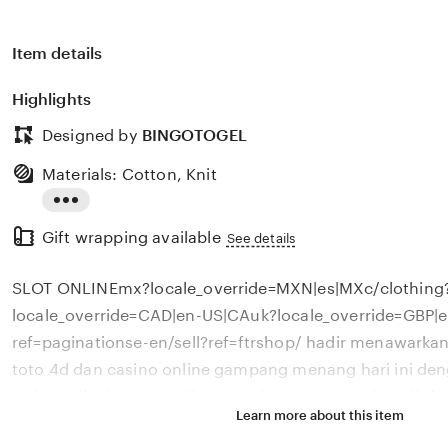
Item details
Highlights
Designed by
BINGOTOGEL
Materials: Cotton, Knit
Read
Gift wrapping available
the
See details
full
SLOT ONLINEmx?locale_override=MXN|es|MXc/clothing?e
description
locale_override=CAD|en-US|CAuk?locale_override=GBP|
ref=paginationse-en/sell?ref=ftrshop/ hadir menawarkan 
toto 4d dan casino online gampang menang hari ini den
terbaru di rekomendasikan untuk semua pemain judi s
Learn more about this item