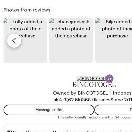
n
l
e
n
Photos from reviews
a
i
w
g
n
e
b
r
J
y
e
i
K
v
m
a
i
e
t
e
n
i
w
e
e
b
z
y
BINGOTOGEL
H
Owned by BINGOTOGEL
|
Indones
a
4.9
(62.6k)
368.9k sales
Since 20
n
n
Message seller
F
a
This seller usually responds
within 24 hours.
h