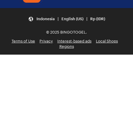
Indonesia | English (US) | Rp (IDR)
© 2025 BINGOTOGEL.
Terms of Use
Privacy
Interest-based ads
Local Shops
Regions