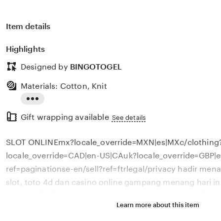
Item details
Highlights
Designed by
BINGOTOGEL
Materials: Cotton, Knit
Read
Gift wrapping available
the
See details
full
SLOT ONLINEmx?locale_override=MXN|es|MXc/clothing?e
description
locale_override=CAD|en-US|CAuk?locale_override=GBP|
ref=paginationse-en/sell?ref=ftrlegal/privacy hadir men
slot, toto 4d dan casino online gampang menang hari in
terbaru di rekomendasikan untuk semua pemain judi s
Learn more about this item