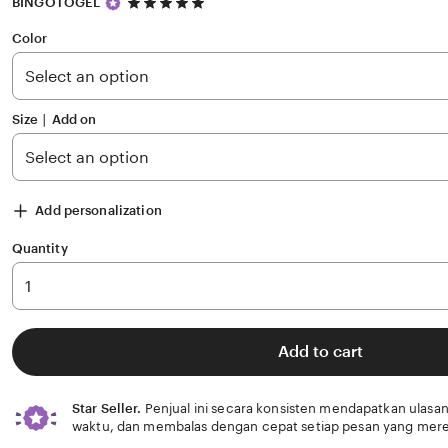
5
BINGOTOGEL
out
of
Color
5
stars
Size ∣ Add on
Add personalization
Quantity
Add to cart
Star Seller.
Penjual ini secara konsisten mendapatkan ulasan
waktu, dan membalas dengan cepat setiap pesan yang mere