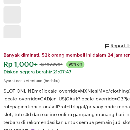
Report t
Banyak diminati. 52k orang membeli ini dalam 24 jam ter
Harga:
Rp 1,000+
Normal:
Rp 100,000+
90% off
Diskon segera berahir
21:07:47
Syarat dan ketentuan (berlaku)
SLOT ONLINEmx?locale_override=MXN|es|MXc/clothing?e
locale_override=CAD|en-US|CAuk?locale_override=GBP|
ref=paginationse-en/sell?ref=ftrlegal/privacy hadir men
slot, toto 4d dan casino online gampang menang hari in
terbaru di rekomendasikan untuk semua pemain judi s