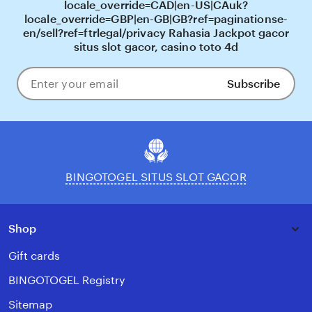
locale_override=CAD|en-US|CAuk?
locale_override=GBP|en-GB|GB?ref=paginationse-
en/sell?ref=ftrlegal/privacy Rahasia Jackpot gacor
situs slot gacor, casino toto 4d
Subscribe
Enter
your
email
BINGOTOGEL SITUS SLOT GACOR
Shop
Gift cards
BINGOTOGEL Registry
Sitemap