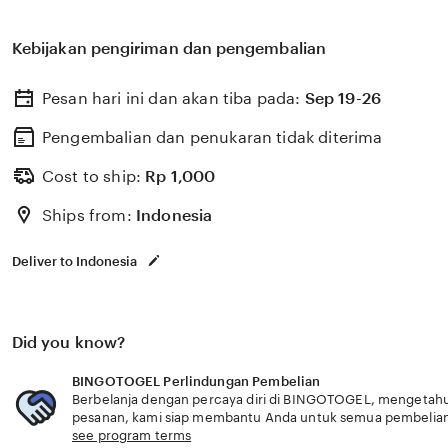
Disebut sebagai situs gacor toto slot terpercaya, BIN
berbagai jenis games slot online dengan tingkat keme
Kebijakan pengiriman dan pengembalian
menang hari ini. Tentu BINGOTOGEL menjadi pilihan ya
meraih kemenangan dengan peluang menang besar di si
Pesan hari ini dan akan tiba pada:
Sep 19-26
terbaik hari ini tahun 2025 minimal deposit 1000 rupiah.
Pengembalian dan penukaran tidak diterima
Cost to ship:
Rp
1,000
Ships from:
Indonesia
Deliver to Indonesia
Did you know?
BINGOTOGEL Perlindungan Pembelian
Berbelanja dengan percaya diri di BINGOTOGEL, mengetahui 
pesanan, kami siap membantu Anda untuk semua pembelia
see program terms