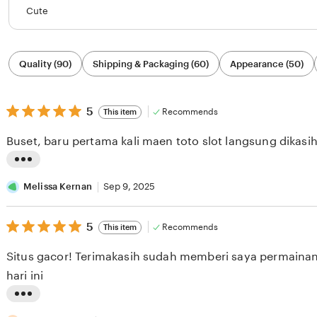
Cute
Filter
Quality (90)
Shipping & Packaging (60)
Appearance (50)
by
category
5
5
Recommends
This item
out
of
Buset, baru pertama kali maen toto slot langsung dikasi
5
stars
L
i
Melissa Kernan
Sep 9, 2025
s
5
t
5
Recommends
This item
out
i
of
Situs gacor! Terimakasih sudah memberi saya permainan 
5
n
stars
hari ini
g
r
L