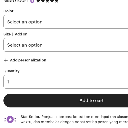
5
BINGOTOGEL
out
of
Color
5
stars
Size ∣ Add on
Add personalization
Quantity
Add to cart
Star Seller.
Penjual ini secara konsisten mendapatkan ulasan
waktu, dan membalas dengan cepat setiap pesan yang mere