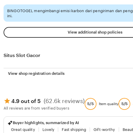
BINGOTOGEL mengimbangi emisi karbon dari pengiriman dan pen
ini.
View additional shop policies
Situs Slot Gacor
View shop registration details
(62.6k reviews)
4.9 out of 5
5/5
5/5
Item quality
All reviews are from verified buyers
Buyer highlights, summarized by AI
Great quality
Lovely
Fast shipping
Gift-worthy
Beaut