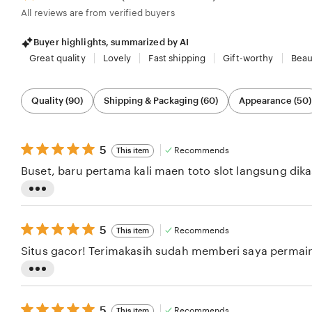
All reviews are from verified buyers
Buyer highlights, summarized by AI
Great quality
Lovely
Fast shipping
Gift-worthy
Beau
Filter
Quality (90)
Shipping & Packaging (60)
Appearance (50)
by
category
5
5
Recommends
This item
out
Buset, baru pertama kali maen toto slot langsung dik
of
5
stars
L
i
5
5
Recommends
This item
s
out
Situs gacor! Terimakasih sudah memberi saya permainan
of
t
5
i
stars
L
n
i
5
g
5
Recommends
This item