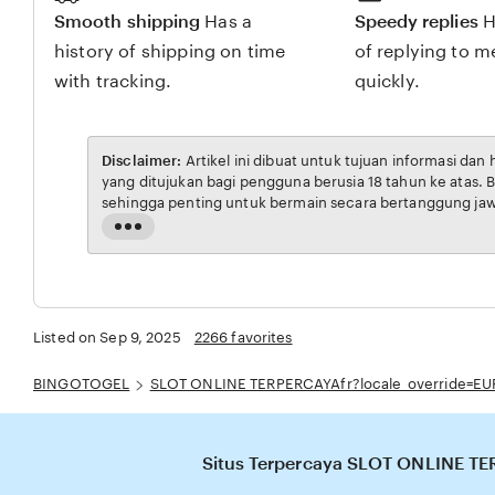
Smooth shipping
Has a
Speedy replies
H
history of shipping on time
of replying to 
with tracking.
quickly.
Disclaimer:
Artikel ini dibuat untuk tujuan informasi dan
yang ditujukan bagi pengguna berusia 18 tahun ke atas. B
sehingga penting untuk bermain secara bertanggung ja
berjudi sebagai sumber penghasilan utama. Semua ke
Read
pada faktor keberuntungan dan manajemen bermain dari
the
full
description
Listed on Sep 9, 2025
2266 favorites
BINGOTOGEL
SLOT ONLINE TERPERCAYAfr?locale_override=EUR
Situs Terpercaya SLOT ONLINE TERP