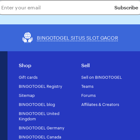
Subscribe
ter
our
ail
BINGOTOGEL SITUS SLOT GACOR
Shop
Sell
Gift cards
Sell on BINGOTOGEL
BINGOTOGEL Registry
Teams
Sitemap
Forums
BINGOTOGEL blog
Affiliates & Creators
BINGOTOGEL United
Kingdom
BINGOTOGEL Germany
BINGOTOGEL Canada