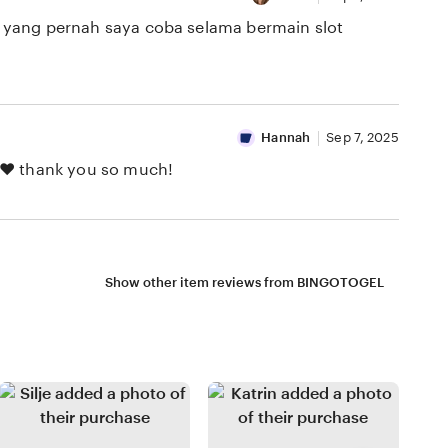
ni yang pernah saya coba selama bermain slot
Hannah
Sep 7, 2025
Gokil parah si ini situs gacor, buat aku langsung jatuh ❤️ thank you so much!
Show other item reviews from BINGOTOGEL