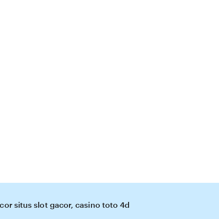
r situs slot gacor, casino toto 4d