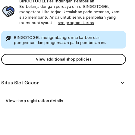
BINGOTOGEL Perlindungan Pembelian
Berbelanja dengan percaya diri di BINGOTOGEL,
mengetahui jika terjadi kesalahan pada pesanan, kami
siap membantu Anda untuk semua pembelian yang
memenuhi syarat —
see program terms
BINGOTOGEL mengimbangi emisi karbon dari
pengiriman dan pengemasan pada pembelian ini.
View additional shop policies
Situs Slot Gacor
View shop registration details