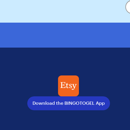
En
y
em
Download the BINGOTOGEL App