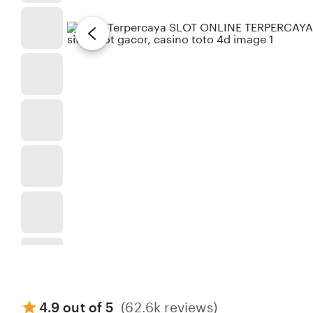
4.9 out of 5
(62.6k reviews)