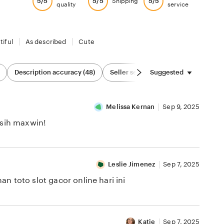
5/5
5/5
5/5
Shipping
quality
service
tiful
As described
Cute
Suggested
Description accuracy (48)
Seller service (19)
Sizing & Fit (1
Melissa Kernan
Sep 9, 2025
asih maxwin!
Leslie Jimenez
Sep 7, 2025
 toto slot gacor online hari ini
Katie
Sep 7, 2025