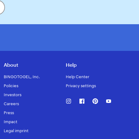
About
Help
BINGOTOGEL, Inc.
Help Center
Policies
Privacy settings
Investors
Instagram
Facebook
Pinterest
Youtube
Careers
Press
Impact
Legal imprint