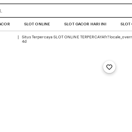
ACOR
SLOT ONLINE
SLOT GACOR HARI INI
SLOT
Situs Terpercaya SLOT ONLINE TERPERCAYAfr?locale_override
 | 
4d
Add
to
Favorites