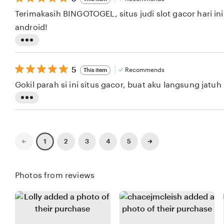
s
out
r
Terimakasih BINGOTOGEL, situs judi slot gacor hari i
of
t
5
e
android!
i
stars
v
n
L
i
g
i
e
5
r
5
Recommends
This item
s
out
w
e
of
t
b
5
v
i
stars
L
y
i
n
i
M
e
g
s
e
w
Previous
Next
r
2
3
4
5
1
t
page
page
l
b
e
i
i
y
v
n
s
Photos from reviews
L
i
g
s
e
e
r
a
s
w
e
K
l
b