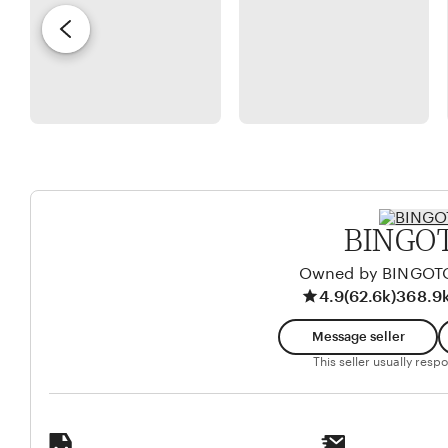
v
e
i
y
i
r
e
K
e
n
J
a
w
a
i
t
b
n
m
i
y
e
e
H
n
a
e
n
z
BINGO
n
a
Owned by BINGOT
4.9
(62.6k)
368.9k
h
Message seller
This seller usually res