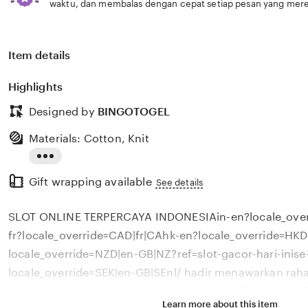
waktu, dan membalas dengan cepat setiap pesan yang mere
Item details
Highlights
Designed by
BINGOTOGEL
Materials: Cotton, Knit
Read
Gift wrapping available
the
See details
full
SLOT ONLINE TERPERCAYA INDONESIAin-en?locale_overr
description
fr?locale_override=CAD|fr|CAhk-en?locale_override=HK
locale_override=NZD|en-GB|NZ?ref=slot-gacor-hari-inise
locale_override=SEK|en-GB|SEnl/ hadir menawarkan rahas
4d dan casino online gampang menang hari ini dengan f
Learn more about this item