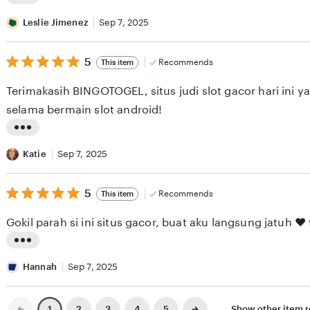
r
L
e
i
Leslie Jimenez
Sep 7, 2025
v
s
i
5
t
5
Recommends
This item
out
e
i
of
Terimakasih BINGOTOGEL, situs judi slot gacor hari ini 
5
w
n
stars
selama bermain slot android!
b
g
y
r
L
M
e
i
Katie
Sep 7, 2025
e
v
s
l
i
5
t
5
Recommends
This item
out
i
e
i
of
Gokil par
5
s
w
n
stars
s
b
g
L
a
y
r
i
Hannah
Sep 7, 2025
K
L
e
s
e
e
v
t
Previous
Next
2
3
4
5
Show other item
1