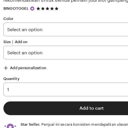
rekomendasikan untuk semua pemain judi slot gampa
5
BINGOTOGEL
out
of
Color
5
stars
Size ∣ Add on
Add personalization
Quantity
Add to cart
Star Seller.
Penjual ini secara konsisten mendapatkan ulasan