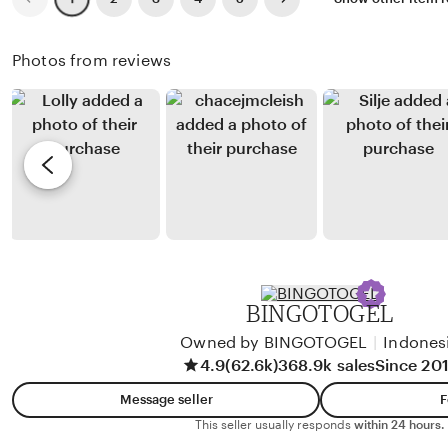
page
page
r
s
i
i
n
l
e
n
Photos from reviews
a
i
w
g
n
e
b
r
J
y
e
i
K
v
m
a
i
e
t
e
n
i
w
e
e
b
z
y
BINGOTOGEL
H
Owned by BINGOTOGEL
|
Indones
a
4.9
(62.6k)
368.9k sales
Since 20
n
n
Message seller
F
a
This seller usually responds
within 24 hours.