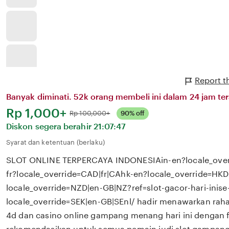
Report t
Banyak diminati. 52k orang membeli ini dalam 24 jam ter
Harga:
Rp 1,000+
Normal:
Rp 100,000+
90% off
Diskon segera berahir
21:07:47
Syarat dan ketentuan (berlaku)
SLOT ONLINE TERPERCAYA INDONESIAin-en?locale_overr
fr?locale_override=CAD|fr|CAhk-en?locale_override=HK
locale_override=NZD|en-GB|NZ?ref=slot-gacor-hari-inise
locale_override=SEK|en-GB|SEnl/ hadir menawarkan rahas
4d dan casino online gampang menang hari ini dengan f