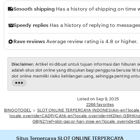
h
Smooth shipping
Has a history of shipping on time w
Speedy replies
Has a history of replying to messages
Rave reviews
Average review rating is 4.8 or higher.
Disclaimer:
Artikel ini dibuat untuk tujuan informasi dan hiburan 
adalah situs slot online yang ditujukan bagi pengguna berusia 18 
slot online memiliki risiko kehilangan uang, sehingga penting unt
bertanggung jawab. Penulis tidak menganjurkan pembaca untuk b
Read
penghasilan utama. Semua kemenangan maupun kekalahan sep
the
pada faktor keberuntungan dan manajemen bermain dari masing-m
full
Listed on Sep 9, 2025
description
2266 favorites
BINGOTOGEL
SLOT ONLINE TERPERCAYA INDONESIAin-en?locale_o
locale_override=CAD|fr|CAhk-en?locale_override=HKD|en-GB|HKnz
GB|NZ?ref=slot-gacor-hari-inise-en?locale_override=S
Situs Terpercaya SLOT ONLINE TERPERCAYA