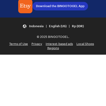
Download the BINGOTOGEL App
Indonesia | English (US) | Rp (IDR)
© 2025 BINGOTOGEL.
Terms of Use
Privacy
Interest-based ads
Local Shops
Regions