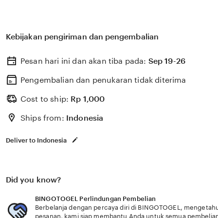
rekomendasikan untuk semua pemain judi slot gampa
Disebut sebagai situs gacor toto slot terpercaya, BIN
Kebijakan pengiriman dan pengembalian
berbagai jenis games slot online dengan tingkat keme
menang hari ini. Tentu BINGOTOGEL menjadi pilihan ya
Pesan hari ini dan akan tiba pada:
Sep 19-26
meraih kemenangan dengan peluang menang besar di si
terbaik hari ini tahun 2025 minimal deposit 1000 rupiah.
Pengembalian dan penukaran tidak diterima
Cost to ship:
Rp
1,000
Ships from:
Indonesia
Deliver to Indonesia
Did you know?
BINGOTOGEL Perlindungan Pembelian
Berbelanja dengan percaya diri di BINGOTOGEL, mengetahui 
pesanan, kami siap membantu Anda untuk semua pembelia