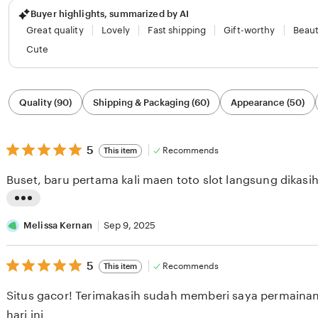
Buyer highlights, summarized by AI
Great quality
Lovely
Fast shipping
Gift-worthy
Beaut
Cute
Filter
Quality (90)
Shipping & Packaging (60)
Appearance (50)
by
category
5
5
Recommends
This item
out
of
Buset, baru pertama kali maen toto slot langsung dikasi
5
stars
L
i
Melissa Kernan
Sep 9, 2025
s
5
t
5
Recommends
This item
out
i
of
Situs gacor! Terimakasih sudah memberi saya permainan 
5
n
stars
hari ini