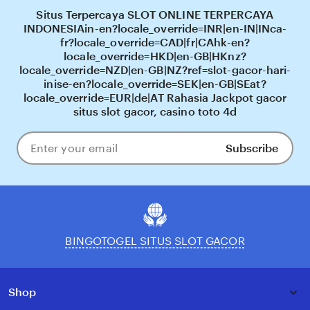
Situs Terpercaya SLOT ONLINE TERPERCAYA
INDONESIAin-en?locale_override=INR|en-IN|INca-
fr?locale_override=CAD|fr|CAhk-en?
locale_override=HKD|en-GB|HKnz?
locale_override=NZD|en-GB|NZ?ref=slot-gacor-hari-
inise-en?locale_override=SEK|en-GB|SEat?
locale_override=EUR|de|AT Rahasia Jackpot gacor
situs slot gacor, casino toto 4d
Subscribe
Enter
your
email
BINGOTOGEL SITUS SLOT GACOR
Shop