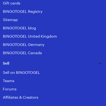
Gift cards
BINGOTOGEL Registry
Sitemap
BINGOTOGEL blog
BINGOTOGEL United Kingdom
BINGOTOGEL Germany
BINGOTOGEL Canada
Sell
Sell on BINGOTOGEL
Teams
Forums
Affiliates & Creators