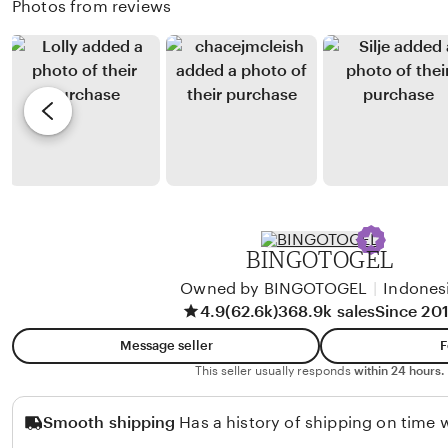
Photos from reviews
a
i
w
g
n
e
b
r
J
y
e
i
K
v
m
a
i
e
t
e
n
i
w
e
e
b
z
y
BINGOTOGEL
H
Owned by BINGOTOGEL
|
Indones
a
4.9
(62.6k)
368.9k sales
Since 20
n
n
Message seller
F
a
This seller usually responds
within 24 hours.
h
Smooth shipping
Has a history of shipping on time w