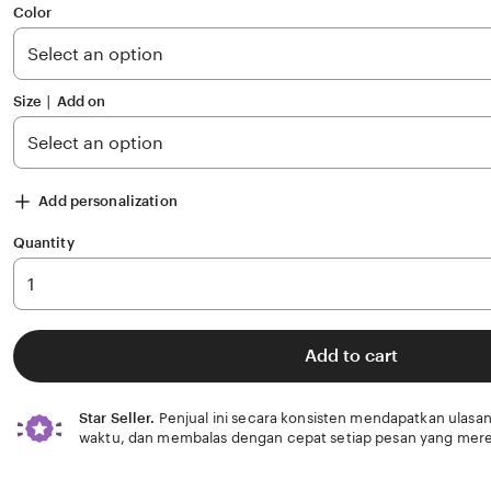
of
Color
5
stars
Size ∣ Add on
Add personalization
Quantity
Add to cart
Star Seller.
Penjual ini secara konsisten mendapatkan ulasan
waktu, dan membalas dengan cepat setiap pesan yang mere