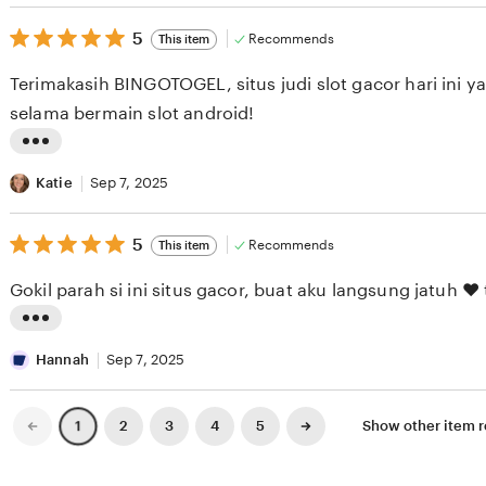
v
s
i
5
t
5
Recommends
This item
out
e
i
of
Terimakasih BINGOTOGEL, situs judi slot gacor hari ini 
5
w
n
stars
selama bermain slot android!
b
g
y
r
L
M
e
i
Katie
Sep 7, 2025
e
v
s
l
i
5
t
5
Recommends
This item
out
i
e
i
of
Gokil par
5
s
w
n
stars
s
b
g
L
a
y
r
i
Hannah
Sep 7, 2025
K
L
e
s
e
e
v
t
Previous
Next
2
3
4
5
Show other item
1
page
page
r
s
i
i
n
l
e
n