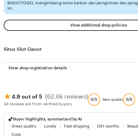
BINGOTOGEL mengimbangi emisi karbon dari pengiriman dan pen
ini.
View additional shop policies
Situs Slot Gacor
View shop registration details
(62.6k reviews)
4.9 out of 5
5/5
5/5
Item quality
All reviews are from verified buyers
Buyer highlights, summarized by AI
Great quality
Lovely
Fast shipping
Gift-worthy
Beaut
Cute