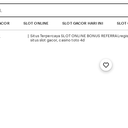
ACOR
SLOT ONLINE
SLOT GACOR HARI INI
SLOT
?
Situs Terpercaya SLOT ONLINE BONUS REFERRALregistr
 | 
situs slot gacor, casino toto 4d
Add
to
Favorites