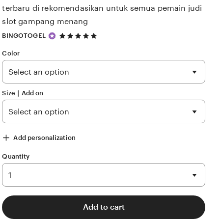
terbaru di rekomendasikan untuk semua pemain judi
slot gampang menang
5
BINGOTOGEL
out
of
Color
5
stars
Size ∣ Add on
Add personalization
Quantity
Add to cart