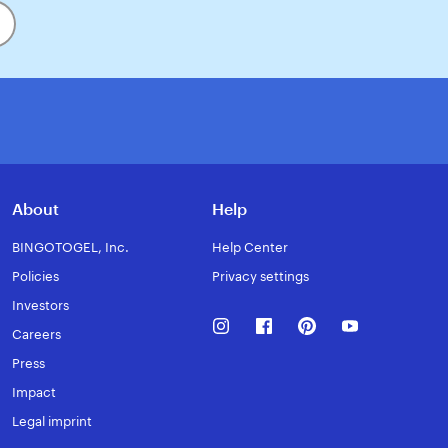
About
Help
BINGOTOGEL, Inc.
Help Center
Policies
Privacy settings
Investors
Instagram
Facebook
Pinterest
Youtube
Careers
Press
Impact
Legal imprint