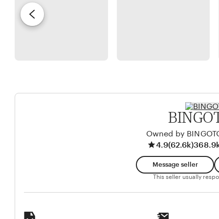
v
e
i
y
i
r
e
K
e
n
J
a
w
a
i
t
b
n
m
i
y
e
e
H
n
a
e
n
z
BINGO
n
a
Owned by BINGOT
4.9
(62.6k)
368.9k
h
Message seller
This seller usually res