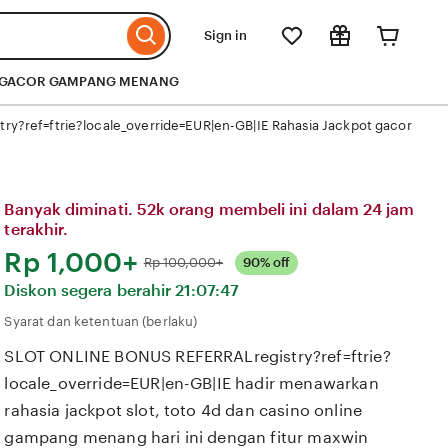
Sign in
 GACOR GAMPANG MENANG
y?ref=ftrie?locale_override=EUR|en-GB|IE Rahasia Jackpot gacor
Banyak diminati. 52k orang membeli ini dalam 24 jam
terakhir.
Harga:
Rp 1,000+
Normal:
Rp 100,000+
90% off
Diskon segera berahir
21:07:47
Syarat dan ketentuan (berlaku)
SLOT ONLINE BONUS REFERRALregistry?ref=ftrie?
locale_override=EUR|en-GB|IE hadir menawarkan
rahasia jackpot slot, toto 4d dan casino online
gampang menang hari ini dengan fitur maxwin