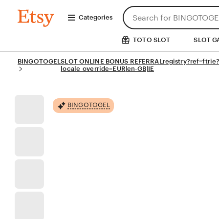
Skip
Search
BINGOTOGEL
to
Categories
for
Content
items
or
TOTO SLOT
SLOT G
shops
BINGOTOGEL
SLOT ONLINE BONUS REFERRALregistry?ref=ftrie
locale_override=EUR|en-GB|IE
BINGOTOGEL