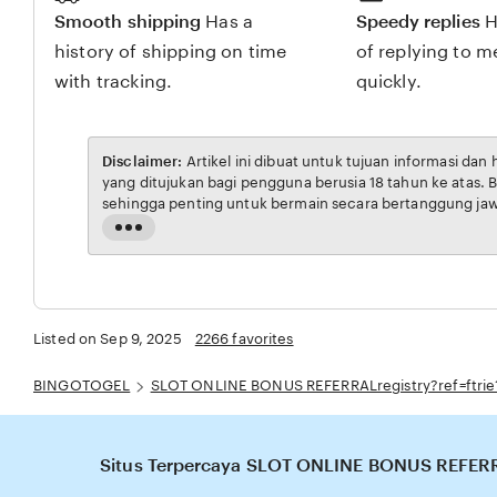
Smooth shipping
Has a
Speedy replies
H
history of shipping on time
of replying to 
with tracking.
quickly.
Disclaimer:
Artikel ini dibuat untuk tujuan informasi dan
yang ditujukan bagi pengguna berusia 18 tahun ke atas. B
sehingga penting untuk bermain secara bertanggung ja
berjudi sebagai sumber penghasilan utama. Semua ke
Read
pada faktor keberuntungan dan manajemen bermain dari
the
full
description
Listed on Sep 9, 2025
2266 favorites
BINGOTOGEL
SLOT ONLINE BONUS REFERRALregistry?ref=ftrie?
Situs Terpercaya SLOT ONLINE BONUS REFERRALr