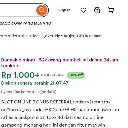
Sign in
 GACOR GAMPANG MENANG
try?ref=ftrhk-en?locale_override=HKD|en-GB|HK Rahasia
Banyak diminati. 52k orang membeli ini dalam 24 jam
terakhir.
Harga:
Rp 1,000+
Normal:
Rp 100,000+
90% off
Diskon segera berahir
21:07:47
Syarat dan ketentuan (berlaku)
SLOT ONLINE BONUS REFERRALregistry?ref=ftrhk-
en?locale_override=HKD|en-GB|HK hadir menawarkan
rahasia jackpot slot, toto 4d dan casino online
gampang menang hari ini dengan fitur maxwin