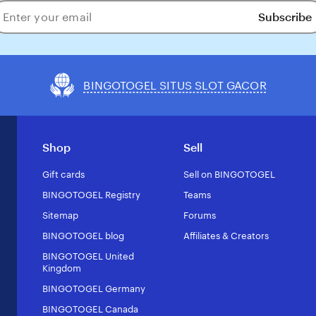
Subscribe
ter
our
ail
BINGOTOGEL SITUS SLOT GACOR
Shop
Sell
Gift cards
Sell on BINGOTOGEL
BINGOTOGEL Registry
Teams
Sitemap
Forums
BINGOTOGEL blog
Affiliates & Creators
BINGOTOGEL United
Kingdom
BINGOTOGEL Germany
BINGOTOGEL Canada