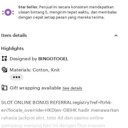
Star Seller.
Penjual ini secara konsisten mendapatkan
ulasan bintang 5, mengirim tepat waktu, dan membalas
dengan cepat setiap pesan yang mereka terima.
Item details
0)
Value (9)
Comfort (8)
Ease of use (2)
Condition (1)
Highlights
Designed by
BINGOTOGEL
Materials: Cotton, Knit
Read
Gift wrapping available
the
See details
full
SLOT ONLINE BONUS REFERRALregistry?ref=ftrhk-
description
en?locale_override=HKD|en-GB|HK hadir menawarkan
rahasia jackpot slot, toto 4d dan casino online
gampang menang hari ini dengan fitur maxwin