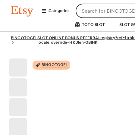
Skip
Search
BINGOTOGEL
to
Categories
for
Content
items
or
TOTO SLOT
SLOT G
shops
BINGOTOGEL
SLOT ONLINE BONUS REFERRALregistry?ref=ftrhk
locale_override=HKD|en-GB|HK
BINGOTOGEL