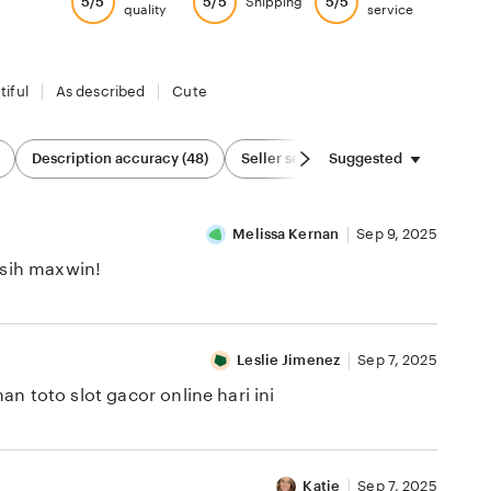
5/5
5/5
5/5
Shipping
quality
service
tiful
As described
Cute
Suggested
Description accuracy (48)
Seller service (19)
Sizing & Fit (1
Melissa Kernan
Sep 9, 2025
asih maxwin!
Leslie Jimenez
Sep 7, 2025
 toto slot gacor online hari ini
Katie
Sep 7, 2025