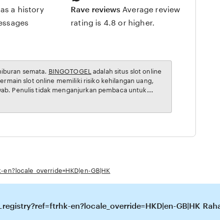
as a history
Rave reviews
Average review
messages
rating is 4.8 or higher.
 hiburan semata.
BINGOTOGEL
adalah situs slot online
ermain slot online memiliki risiko kehilangan uang,
wab. Penulis tidak menganjurkan pembaca untuk
menangan maupun kekalahan sepenuhnya bergantung
 masing-masing individu.
-en?locale_override=HKD|en-GB|HK
istry?ref=ftrhk-en?locale_override=HKD|en-GB|HK Rahasia