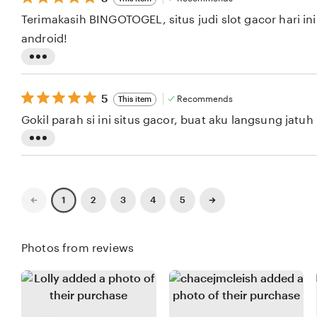
s
out
r
Terimakasih BINGOTOGEL, situs judi slot gacor hari i
of
t
5
e
android!
i
stars
v
n
L
i
g
i
e
5
r
5
Recommends
This item
s
out
w
e
of
t
b
5
v
i
stars
L
y
i
n
i
M
e
g
s
e
w
Previous
Next
r
2
3
4
5
1
t
page
page
l
b
e
i
i
y
v
n
s
Photos from reviews
L
i
g
s
e
e
r
a
s
w
e
K
l
b