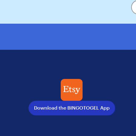
En
y
em
Download the BINGOTOGEL App