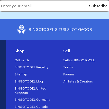
Subscribe
ter
our
ail
BINGOTOGEL SITUS SLOT GACOR
Shop
Sell
Gift cards
Sell on BINGOTOGEL
BINGOTOGEL Registry
Teams
Sitemap
Forums
BINGOTOGEL blog
Affiliates & Creators
BINGOTOGEL United
Kingdom
BINGOTOGEL Germany
BINGOTOGEL Canada