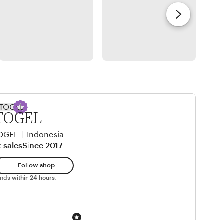
TOGEL
OGEL
|
Indonesia
 sales
Since 2017
Follow shop
ponds
within 24 hours.