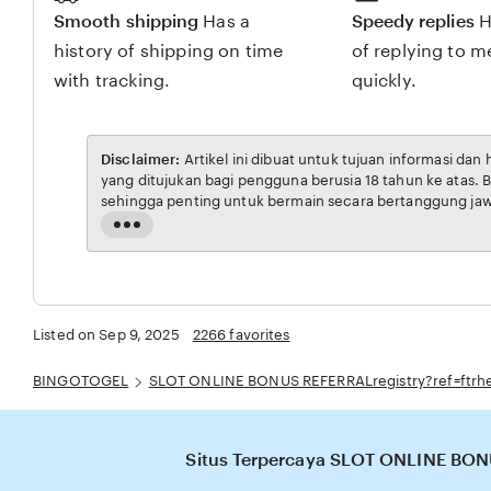
Smooth shipping
Has a
Speedy replies
H
history of shipping on time
of replying to 
with tracking.
quickly.
Disclaimer:
Artikel ini dibuat untuk tujuan informasi dan
yang ditujukan bagi pengguna berusia 18 tahun ke atas. B
sehingga penting untuk bermain secara bertanggung ja
berjudi sebagai sumber penghasilan utama. Semua ke
Read
pada faktor keberuntungan dan manajemen bermain dari
the
full
description
Listed on Sep 9, 2025
2266 favorites
BINGOTOGEL
SLOT ONLINE BONUS REFERRALregistry?ref=ftrhel
Situs Terpercaya SLOT ONLINE BONUS