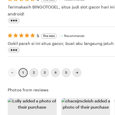
s
out
r
Terimakasih BINGOTOGEL, situs judi slot gacor hari i
of
t
5
e
android!
i
stars
v
n
L
i
g
i
e
5
r
5
Recommends
This item
s
out
w
e
of
t
b
5
v
i
stars
L
y
i
n
i
M
e
g
s
e
w
Previous
Next
r
2
3
4
5
1
t
page
page
l
b
e
i
i
y
v
n
s
Photos from reviews
L
i
g
s
e
e
r
a
s
w
e
K
l
b