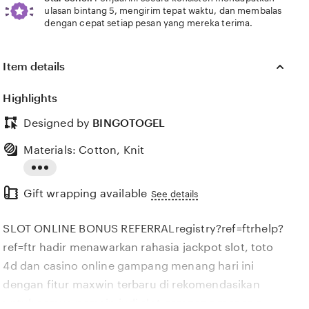
ulasan bintang 5, mengirim tepat waktu, dan membalas
dengan cepat setiap pesan yang mereka terima.
Item details
Highlights
0)
Value (9)
Comfort (8)
Ease of use (2)
Condition (1)
Designed by
BINGOTOGEL
Materials: Cotton, Knit
Read
Gift wrapping available
the
See details
full
SLOT ONLINE BONUS REFERRALregistry?ref=ftrhelp?
description
ref=ftr hadir menawarkan rahasia jackpot slot, toto
4d dan casino online gampang menang hari ini
dengan fitur maxwin terbaru di rekomendasikan
untuk semua pemain judi slot gampang menang