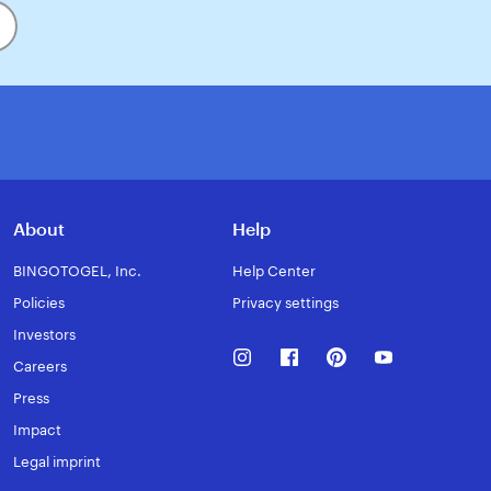
About
Help
BINGOTOGEL, Inc.
Help Center
Policies
Privacy settings
Investors
Instagram
Facebook
Pinterest
Youtube
Careers
Press
Impact
Legal imprint