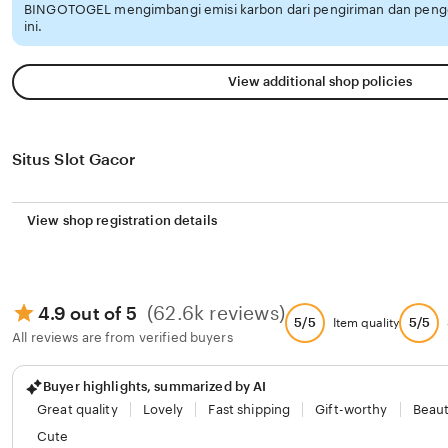
BINGOTOGEL mengimbangi emisi karbon dari pengiriman dan pen
ini.
View additional shop policies
Situs Slot Gacor
View shop registration details
(62.6k reviews)
4.9 out of 5
5/5
5/5
Item quality
All reviews are from verified buyers
Buyer highlights, summarized by AI
Great quality
Lovely
Fast shipping
Gift-worthy
Beaut
Cute