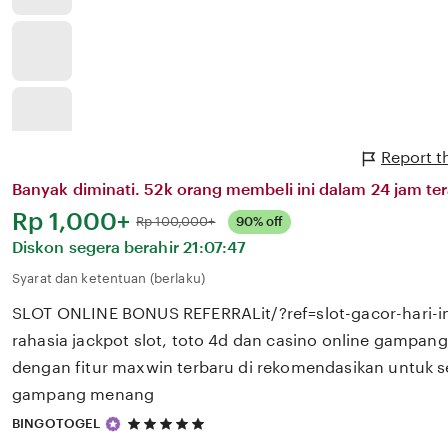
Report t
Banyak diminati. 52k orang membeli ini dalam 24 jam ter
Harga:
Rp 1,000+
Normal:
Rp 100,000+
90% off
Diskon segera berahir
21:07:47
Syarat dan ketentuan (berlaku)
SLOT ONLINE BONUS REFERRALit/?ref=slot-gacor-hari-i
rahasia jackpot slot, toto 4d dan casino online gampang
dengan fitur maxwin terbaru di rekomendasikan untuk s
gampang menang
5
BINGOTOGEL
out