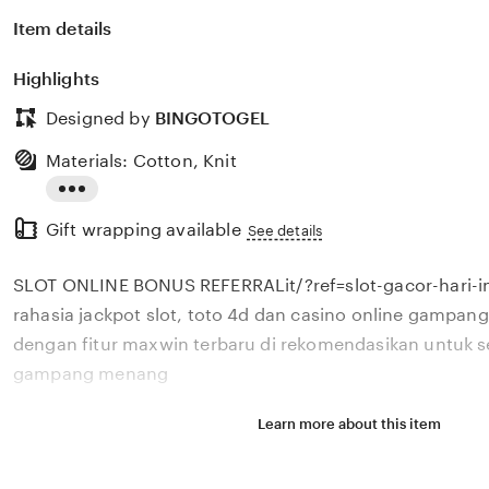
Item details
Highlights
Designed by
BINGOTOGEL
Materials: Cotton, Knit
Read
Gift wrapping available
the
See details
full
SLOT ONLINE BONUS REFERRALit/?ref=slot-gacor-hari-i
description
rahasia jackpot slot, toto 4d dan casino online gampang
dengan fitur maxwin terbaru di rekomendasikan untuk s
gampang menang
Learn more about this item
Disebut sebagai situs gacor toto slot terpercaya, BIN
berbagai jenis games slot online dengan tingkat keme