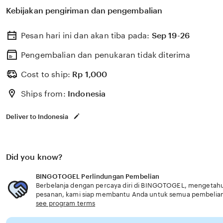
menang hari ini. Tentu BINGOTOGEL menjadi pilihan ya
Kebijakan pengiriman dan pengembalian
meraih kemenangan dengan peluang menang besar di si
terbaik hari ini tahun 2025 minimal deposit 1000 rupiah.
Pesan hari ini dan akan tiba pada:
Sep 19-26
Pengembalian dan penukaran tidak diterima
Cost to ship:
Rp
1,000
Ships from:
Indonesia
Deliver to Indonesia
Did you know?
BINGOTOGEL Perlindungan Pembelian
Berbelanja dengan percaya diri di BINGOTOGEL, mengetahui 
pesanan, kami siap membantu Anda untuk semua pembelia
see program terms