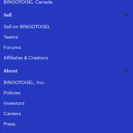
BINGOTOGEL Canada
Sell
Sell on BINGOTOGEL
Teams
Forums
Affiliates & Creators
About
BINGOTOGEL, Inc.
Policies
Investors
Careers
Press