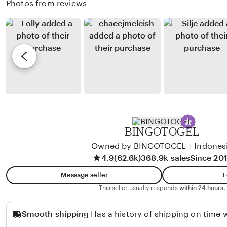
Photos from reviews
a
i
w
g
n
e
b
r
J
y
e
i
K
v
m
a
i
e
t
e
n
i
w
e
e
b
z
y
BINGOTOGEL
H
Owned by BINGOTOGEL
|
Indones
a
4.9
(62.6k)
368.9k sales
Since 20
n
n
Message seller
F
a
This seller usually responds
within 24 hours.
h
Smooth shipping
Has a history of shipping on time w