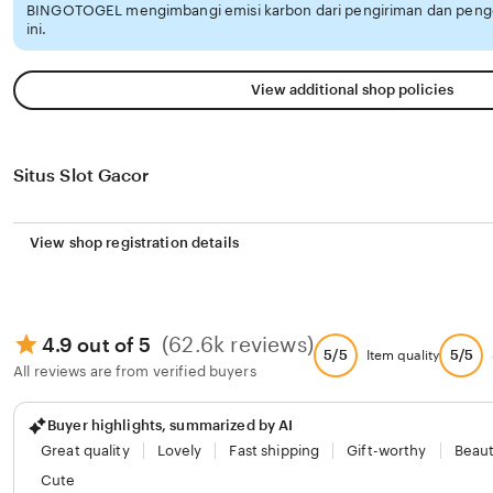
BINGOTOGEL mengimbangi emisi karbon dari pengiriman dan pen
ini.
View additional shop policies
Situs Slot Gacor
View shop registration details
(62.6k reviews)
4.9 out of 5
5/5
5/5
Item quality
All reviews are from verified buyers
Buyer highlights, summarized by AI
Great quality
Lovely
Fast shipping
Gift-worthy
Beaut
Cute