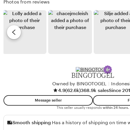
Photos from reviews
a
i
w
g
n
e
b
r
J
y
e
i
K
v
m
a
i
e
t
e
n
i
w
e
e
b
z
y
BINGOTOGEL
H
Owned by BINGOTOGEL
|
Indones
a
4.9
(62.6k)
368.9k sales
Since 20
n
n
Message seller
F
a
This seller usually responds
within 24 hours.
h
Smooth shipping
Has a history of shipping on time w