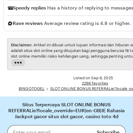
Speedy replies
Has a history of replying to messages
Rave reviews
Average review rating is 4.8 or higher.
Disclaimer:
Artikel ini dibuat untuk tujuan informasi dan hiburan 
adalah situs slot online yang ditujukan bagi pengguna berusia 18 
slot online memiliki risiko kehilangan uang, sehingga penting unt
bertanggung jawab. Penulis tidak menganjurkan pembaca untuk b
Read
penghasilan utama. Semua kemenangan maupun kekalahan sep
the
pada faktor keberuntungan dan manajemen bermain dari masing-m
full
Listed on Sep 9, 2025
description
2266 favorites
BINGOTOGEL
SLOT ONLINE BONUS REFERRALie?locale_ov
Situs Terpercaya SLOT ONLINE BONUS
REFERRALie?locale_override=EUR|en-GB|IE Rahasia
Jackpot gacor situs slot gacor, casino toto 4d
Subscribe