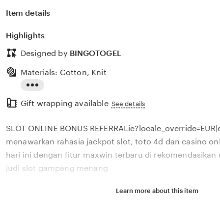
Item details
Highlights
Designed by
BINGOTOGEL
Materials: Cotton, Knit
Read
Gift wrapping available
the
See details
full
SLOT ONLINE BONUS REFERRALie?locale_override=EUR|e
description
menawarkan rahasia jackpot slot, toto 4d dan casino 
hari ini dengan fitur maxwin terbaru di rekomendasika
judi slot gampang menang
Learn more about this item
Disebut sebagai situs gacor toto slot terpercaya, BIN
berbagai jenis games slot online dengan tingkat keme