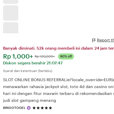
Report t
Banyak diminati. 52k orang membeli ini dalam 24 jam ter
Harga:
Rp 1,000+
Normal:
Rp 100,000+
90% off
Diskon segera berahir
21:07:47
Syarat dan ketentuan (berlaku)
SLOT ONLINE BONUS REFERRALie?locale_override=EUR|e
menawarkan rahasia jackpot slot, toto 4d dan casino 
hari ini dengan fitur maxwin terbaru di rekomendasika
judi slot gampang menang
5
BINGOTOGEL
out