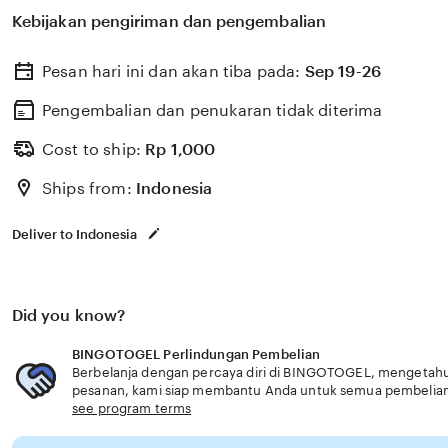
menang hari ini. Tentu BINGOTOGEL menjadi pilihan ya
Kebijakan pengiriman dan pengembalian
meraih kemenangan dengan peluang menang besar di si
terbaik hari ini tahun 2025 minimal deposit 1000 rupiah.
Pesan hari ini dan akan tiba pada:
Sep 19-26
Pengembalian dan penukaran tidak diterima
Cost to ship:
Rp
1,000
Ships from:
Indonesia
Deliver to Indonesia
Did you know?
BINGOTOGEL Perlindungan Pembelian
Berbelanja dengan percaya diri di BINGOTOGEL, mengetahui 
pesanan, kami siap membantu Anda untuk semua pembelia
see program terms