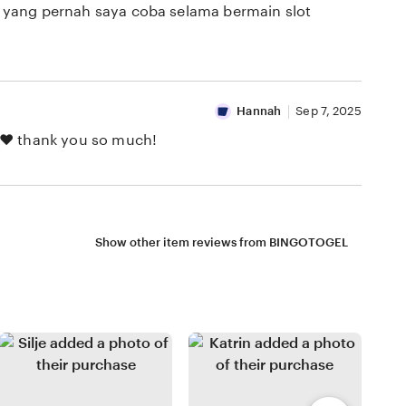
ni yang pernah saya coba selama bermain slot
Hannah
Sep 7, 2025
Gokil parah si ini situs gacor, buat aku langsung jatuh ❤️ thank you so much!
Show other item reviews from BINGOTOGEL