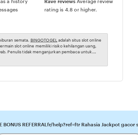
as a history
Rave reviews
Average review
messages
rating is 4.8 or higher.
 hiburan semata.
BINGOTOGEL
adalah situs slot online
ermain slot online memiliki risiko kehilangan uang,
wab. Penulis tidak menganjurkan pembaca untuk
menangan maupun kekalahan sepenuhnya bergantung
 masing-masing individu.
 BONUS REFERRALfr/help?ref=ftr Rahasia Jackpot gacor sit