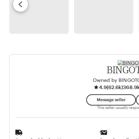
y
i
r
e
K
e
n
J
a
w
a
i
t
b
n
m
i
y
e
e
H
n
a
e
n
z
BINGO
n
a
Owned by BINGOT
4.9
(62.6k)
368.9k
h
Message seller
This seller usually res