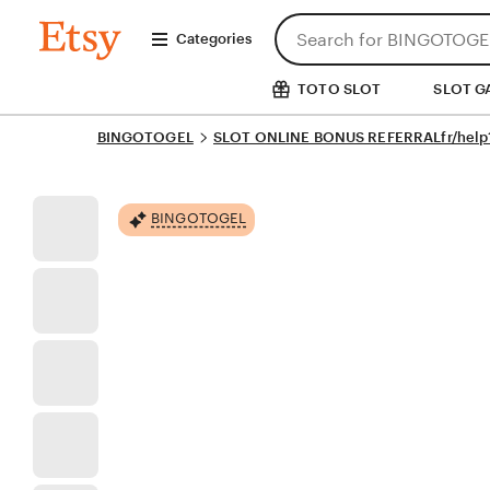
Skip
Search
BINGOTOGEL
to
Categories
for
Content
items
or
TOTO SLOT
SLOT G
shops
BINGOTOGEL
SLOT ONLINE BONUS REFERRALfr/help?
BINGOTOGEL