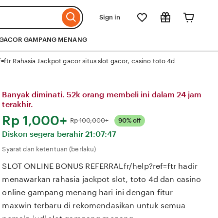
Sign in
 GACOR GAMPANG MENANG
r Rahasia Jackpot gacor situs slot gacor, casino toto 4d
Banyak diminati. 52k orang membeli ini dalam 24 jam
terakhir.
Harga:
Rp 1,000+
Normal:
Rp 100,000+
90% off
Diskon segera berahir
21:07:47
Syarat dan ketentuan (berlaku)
SLOT ONLINE BONUS REFERRALfr/help?ref=ftr hadir
menawarkan rahasia jackpot slot, toto 4d dan casino
online gampang menang hari ini dengan fitur
maxwin terbaru di rekomendasikan untuk semua