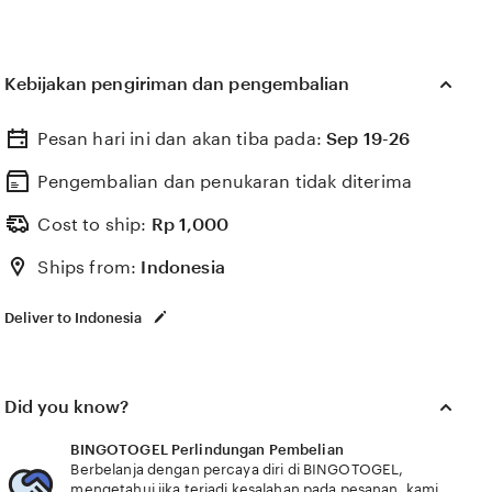
Disebut sebagai situs gacor toto slot terpercaya,
BINGOTOGEL menyediakan berbagai jenis games slot
Kebijakan pengiriman dan pengembalian
online dengan tingkat kemenangan tinggi gampang
menang hari ini. Tentu BINGOTOGEL menjadi pilihan
Pesan hari ini dan akan tiba pada:
Sep 19-26
yang tepat untuk Anda meraih kemenangan dengan
peluang menang besar di situs tergacor dan terbaik
Pengembalian dan penukaran tidak diterima
hari ini tahun 2025 minimal deposit 1000 rupiah.
Cost to ship:
Rp
1,000
Ships from:
Indonesia
Deliver to Indonesia
Did you know?
BINGOTOGEL Perlindungan Pembelian
Berbelanja dengan percaya diri di BINGOTOGEL,
mengetahui jika terjadi kesalahan pada pesanan, kami