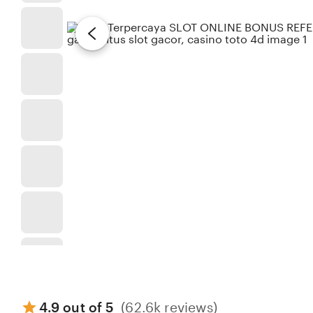
4.9 out of 5
(62.6k reviews)