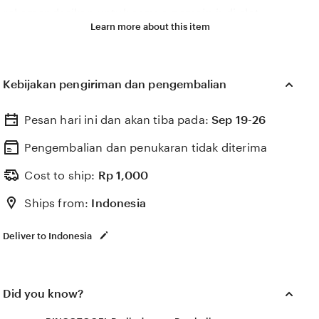
rekomendasikan untuk semua pemain judi slot
Learn more about this item
gampang menang
Disebut sebagai situs gacor toto slot terpercaya,
Kebijakan pengiriman dan pengembalian
BINGOTOGEL menyediakan berbagai jenis games slot
online dengan tingkat kemenangan tinggi gampang
Pesan hari ini dan akan tiba pada:
Sep 19-26
menang hari ini. Tentu BINGOTOGEL menjadi pilihan
yang tepat untuk Anda meraih kemenangan dengan
Pengembalian dan penukaran tidak diterima
peluang menang besar di situs tergacor dan terbaik
Cost to ship:
Rp
1,000
hari ini tahun 2025 minimal deposit 1000 rupiah.
Ships from:
Indonesia
Deliver to Indonesia
Did you know?