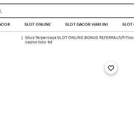
ACOR
SLOT ONLINE
SLOT GACOR HARI INI
SLOT
Situs Terpercaya SLOT ONLINE BONUS REFERRALfr/fr?locale
 | 
casino toto 4d
Add
to
Favorites