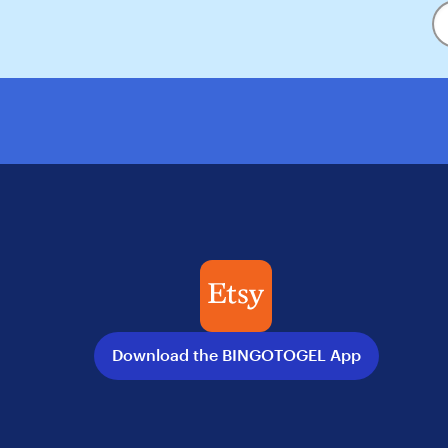
En
y
em
Download the BINGOTOGEL App