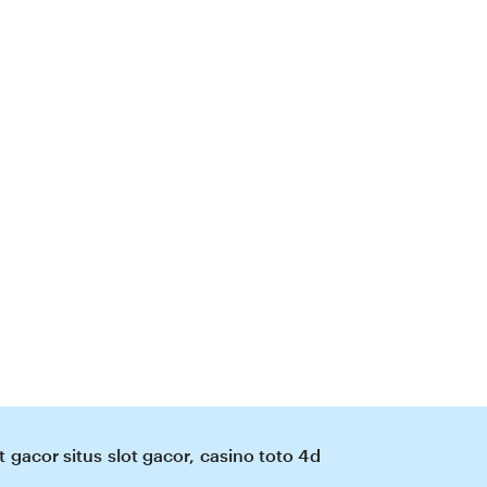
acor situs slot gacor, casino toto 4d