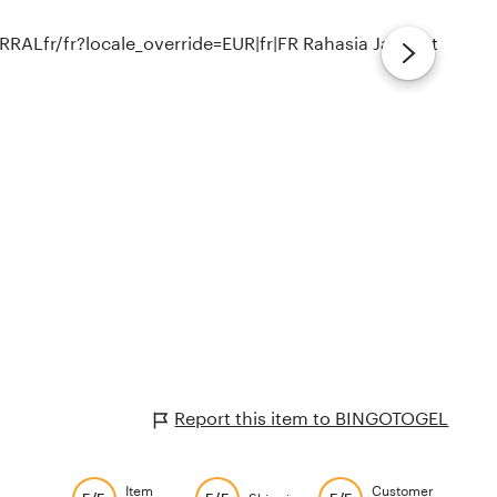
Report this item to BINGOTOGEL
Item
Customer