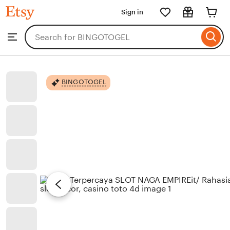
BINGOTOGEL
Sign in
Skip
to
Search
Browse
ontent
for
items
or
shops
BINGOTOGEL