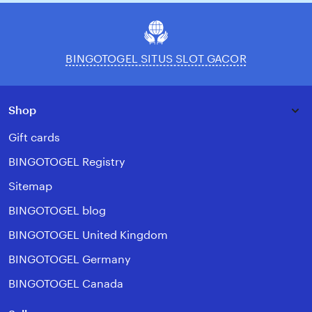
BINGOTOGEL SITUS SLOT GACOR
Shop
Gift cards
BINGOTOGEL Registry
Sitemap
BINGOTOGEL blog
BINGOTOGEL United Kingdom
BINGOTOGEL Germany
BINGOTOGEL Canada