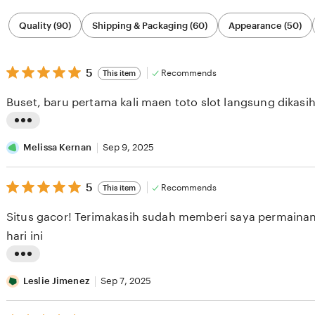
Filter
Quality (90)
Shipping & Packaging (60)
Appearance (50)
by
category
5
5
Recommends
This item
out
of
Buset, baru pertama kali maen toto slot langsung dikasi
5
stars
L
i
Melissa Kernan
Sep 9, 2025
s
5
t
5
Recommends
This item
out
i
of
Situs gacor! Terimakasih sudah memberi saya permainan 
5
n
stars
hari ini
g
r
L
e
i
Leslie Jimenez
Sep 7, 2025
v
s