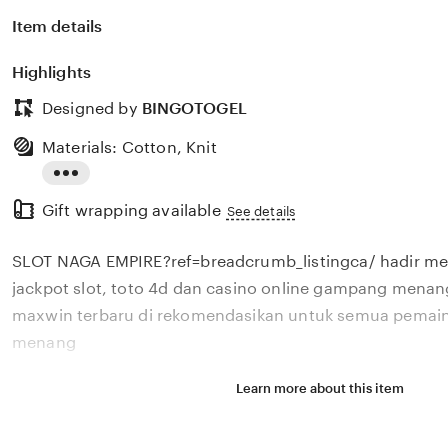
Item details
Highlights
Designed by
BINGOTOGEL
Materials: Cotton, Knit
Read
Gift wrapping available
the
See details
full
SLOT NAGA EMPIRE?ref=breadcrumb_listingca/ hadir me
description
jackpot slot, toto 4d dan casino online gampang menang 
maxwin terbaru di rekomendasikan untuk semua pemain
menang
Learn more about this item
Disebut sebagai situs gacor toto slot terpercaya, BIN
berbagai jenis games slot online dengan tingkat keme