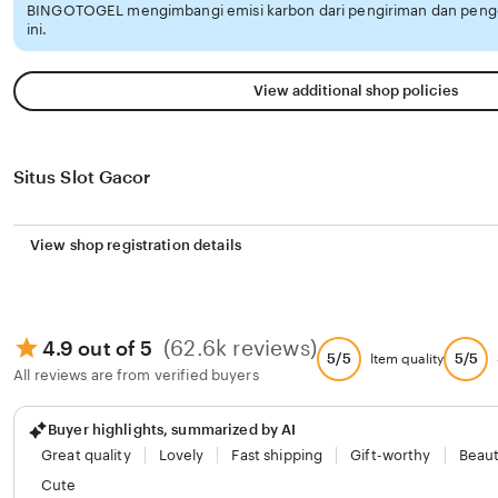
BINGOTOGEL mengimbangi emisi karbon dari pengiriman dan pen
ini.
View additional shop policies
Situs Slot Gacor
View shop registration details
(62.6k reviews)
4.9 out of 5
5/5
5/5
Item quality
All reviews are from verified buyers
Buyer highlights, summarized by AI
Great quality
Lovely
Fast shipping
Gift-worthy
Beaut
Cute