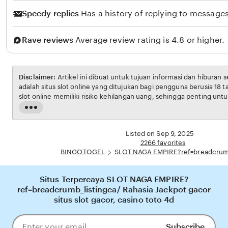
Speedy replies
Has a history of replying to messages
Rave reviews
Average review rating is 4.8 or higher.
Disclaimer:
Artikel ini dibuat untuk tujuan informasi dan hiburan 
adalah situs slot online yang ditujukan bagi pengguna berusia 18 
slot online memiliki risiko kehilangan uang, sehingga penting unt
bertanggung jawab. Penulis tidak menganjurkan pembaca untuk b
Read
penghasilan utama. Semua kemenangan maupun kekalahan sep
the
pada faktor keberuntungan dan manajemen bermain dari masing-m
full
Listed on Sep 9, 2025
description
2266 favorites
BINGOTOGEL
SLOT NAGA EMPIRE?ref=breadcrumb
Situs Terpercaya SLOT NAGA EMPIRE?
ref=breadcrumb_listingca/ Rahasia Jackpot gacor
situs slot gacor, casino toto 4d
Subscribe