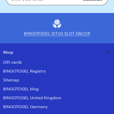
Enter
your
email
BINGOTOGEL SITUS SLOT GACOR
Shop
Gift cards
BINGOTOGEL Registry
Sitemap
BINGOTOGEL blog
BINGOTOGEL United Kingdom
BINGOTOGEL Germany