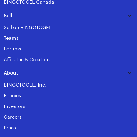
BINGOTOGEL Canada
Sell
Sell on BINGOTOGEL
Teams
Forums
Affiliates & Creators
About
BINGOTOGEL, Inc.
Policies
Investors
Careers
Press