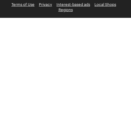
Terms of Use
Privacy
Interest-based ads
Local Shops
Regions